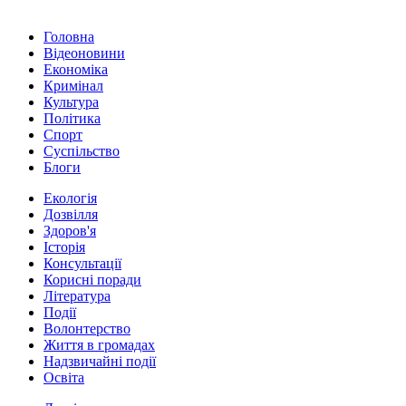
Головна
Відеоновини
Економіка
Кримінал
Культура
Політика
Спорт
Суспільство
Блоги
Екологія
Дозвілля
Здоров'я
Історія
Консультації
Корисні поради
Література
Події
Волонтерство
Життя в громадах
Надзвичайні події
Освіта