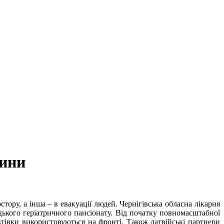
щини
тору, а інша – в евакуації людей. Чернігівська обласна лікарня
цького геріатричного пансіонату. Від початку повномасштабної
втівки використовуються на фронті. Також латвійські партнери