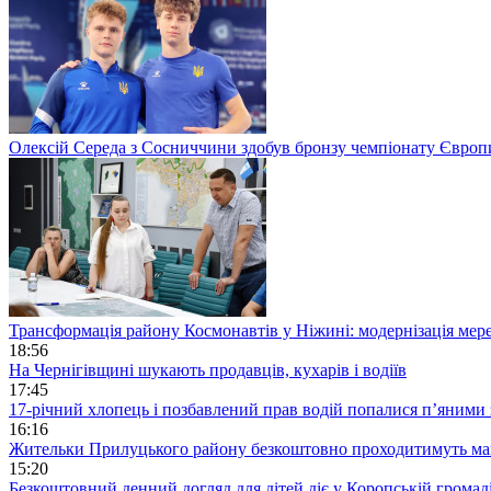
Олексій Середа з Сосниччини здобув бронзу чемпіонату Європ
Трансформація району Космонавтів у Ніжині: модернізація мере
18:56
На Чернігівщині шукають продавців, кухарів і водіїв
17:45
17-річний хлопець і позбавлений прав водій попалися п’яними 
16:16
Жительки Прилуцького району безкоштовно проходитимуть ма
15:20
Безкоштовний денний догляд для дітей діє у Коропській громад