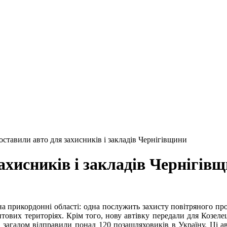
оставили авто для захисників і закладів Чернігівщини
ахисників і закладів Чернігів
 на прикордонні області: одна послужить захисту повітряного прос
ових територіях. Крім того, нову автівку передали для Козеле
 загалом відправили понад 120 позашляховиків в Україну. Ці а