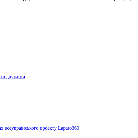
ьої дружини
ах всеукраїнського проекту Laparo360