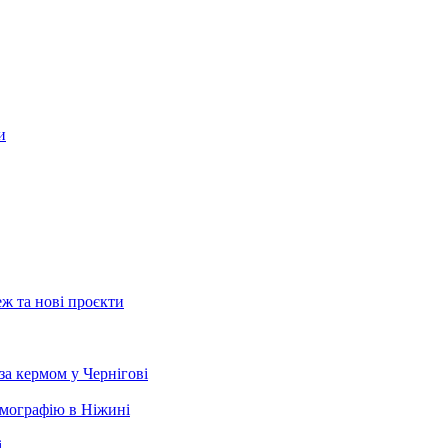
и
ж та нові проєкти
за кермом у Чернігові
мографію в Ніжині
і