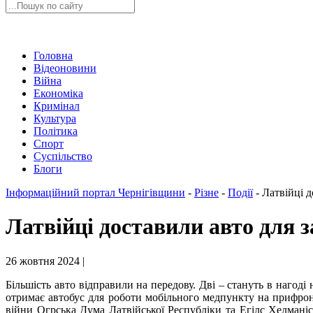
Головна
Відеоновини
Війна
Економіка
Кримінал
Культура
Політика
Спорт
Суспільство
Блоги
Інформаційний портал Чернігівщини
-
Різне
-
Події
-
Латвійці д
Латвійці доставили авто для з
26 жовтня 2024 |
Більшість авто відправили на передову. Дві – стануть в нагоді
отримає автобус для роботи мобільного медпункту на прифронт
війни Огрська Дума Латвійської Республіки та Егілс Хелманіс