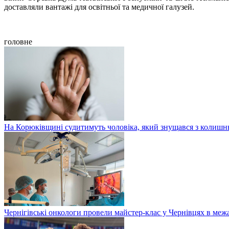
доставляли вантажі для освітньої та медичної галузей.
головне
На Корюківщині судитимуть чоловіка, який знущався з колишн
Чернігівські онкологи провели майстер-клас у Чернівцях в меж