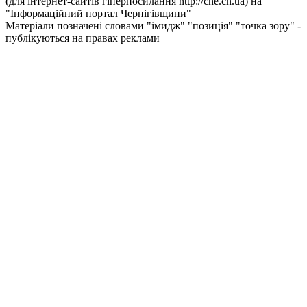
(для інтернет-сайтів гіперпосилання http://che.cn.ua) на
"Інформаційний портал Чернiгiвщини"
Матеріали позначені словами "імидж" "позиція" "точка зору" -
публікуються на правах реклами