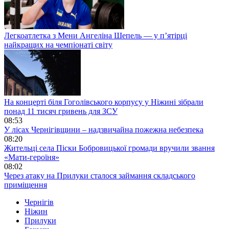
Легкоатлетка з Мени Ангеліна Шепель — у п’ятірці
найкращих на чемпіонаті світу
На концерті біля Гоголівського корпусу у Ніжині зібрали
понад 11 тисяч гривень для ЗСУ
08:53
У лісах Чернігівщини – надзвичайна пожежна небезпека
08:20
Жительці села Піски Бобровицької громади вручили звання
«Мати-героїня»
08:02
Через атаку на Прилуки сталося займання складського
приміщення
Чернігів
Ніжин
Прилуки