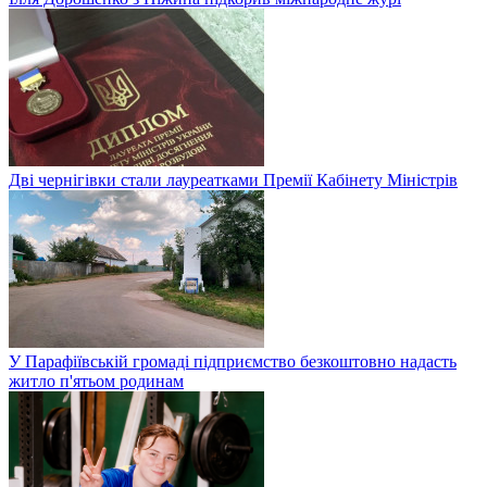
Дві чернігівки стали лауреатками Премії Кабінету Міністрів
У Парафіївській громаді підприємство безкоштовно надасть
житло п'ятьом родинам