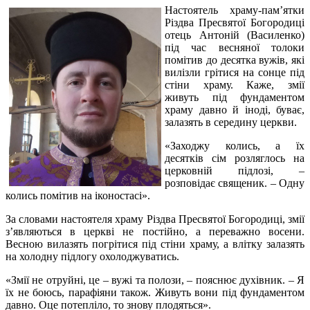
Настоятель храму-пам’ятки
Різдва Пресвятої Богородиці
отець Антоній (Василенко)
під час весняної толоки
помітив до десятка вужів, які
вилізли грітися на сонце під
стіни храму. Каже, змії
живуть під фундаментом
храму давно й іноді, буває,
залазять в середину церкви.
«Заходжу колись, а їх
десятків сім розляглось на
церковній підлозі, –
розповідає священик. – Одну
колись помітив на іконостасі».
За словами настоятеля храму Різдва Пресвятої Богородиці, змії
з’являються в церкві не постійно, а переважно восени.
Весною вилазять погрітися під стіни храму, а влітку залазять
на холодну підлогу охолоджуватись.
«Змії не отруйні, це – вужі та полози, – пояснює духівник. – Я
їх не боюсь, парафіяни також. Живуть вони під фундаментом
давно. Оце потепліло, то знову плодяться».