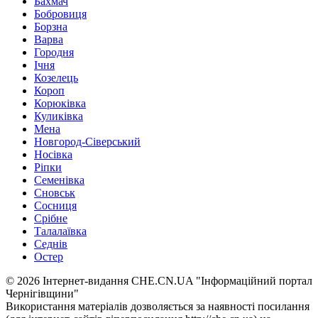
Бахмач
Бобровиця
Борзна
Варва
Городня
Ічня
Козелець
Короп
Корюківка
Куликівка
Мена
Новгород-Сіверський
Носівка
Ріпки
Семенівка
Сновськ
Сосниця
Срібне
Талалаївка
Седнів
Остер
© 2026 Інтернет-видання CHE.CN.UA "Інформаційний портал
Чернiгiвщини"
Використання матеріалів дозволяється за наявності посилання