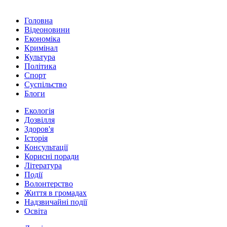
Головна
Відеоновини
Економіка
Кримінал
Культура
Політика
Спорт
Суспільство
Блоги
Екологія
Дозвілля
Здоров'я
Історія
Консультації
Корисні поради
Література
Події
Волонтерство
Життя в громадах
Надзвичайні події
Освіта