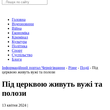
Головна
Відеоновини
Війна
Економіка
Кримінал
Культура
Політика
Спорт
Суспільство
Блоги
Інформаційний портал Чернігівщини
-
Різне
-
Події
-
Під
церквою живуть вужі та полози
Під церквою живуть вужі та
полози
13 квітня 2024 |