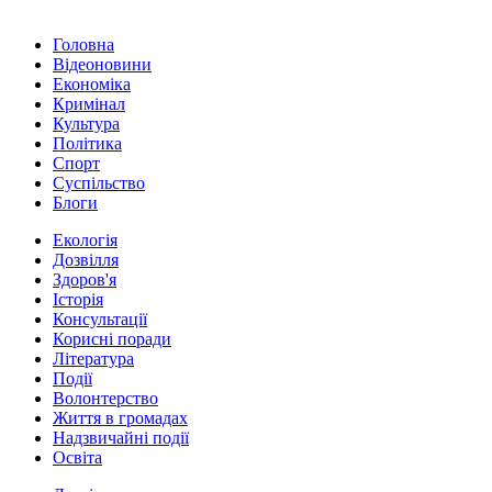
Головна
Відеоновини
Економіка
Кримінал
Культура
Політика
Спорт
Суспільство
Блоги
Екологія
Дозвілля
Здоров'я
Історія
Консультації
Корисні поради
Література
Події
Волонтерство
Життя в громадах
Надзвичайні події
Освіта