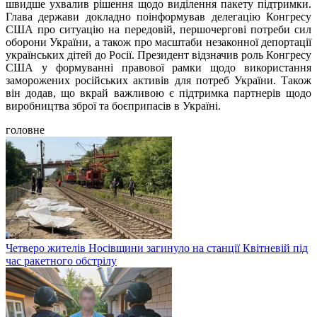
швидше ухвалив рішення щодо виділення пакету підтримки.
Глава держави докладно поінформував делегацію Конгресу
США про ситуацію на передовій, першочергові потреби сил
оборони України, а також про масштаби незаконної депортації
українських дітей до Росії. Президент відзначив роль Конгресу
США у формуванні правової рамки щодо використання
заморожених російських активів для потреб України. Також
він додав, що вкрай важливою є підтримка партнерів щодо
виробництва зброї та боєприпасів в Україні.
головне
Четверо жителів Носівщини загинуло на станції Квітневій під
час ракетного обстрілу