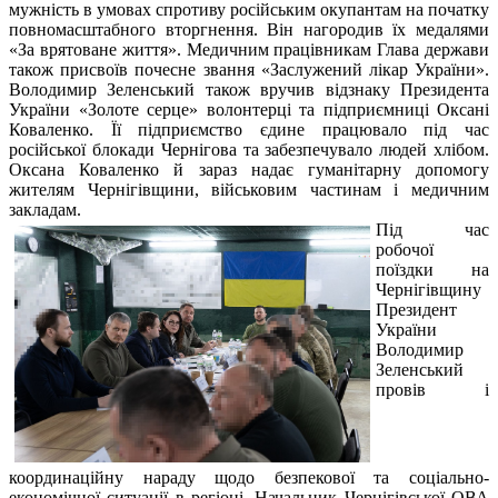
мужність в умовах спротиву російським окупантам на початку
повномасштабного вторгнення. Він нагородив їх медалями
«За врятоване життя». Медичним працівникам Глава держави
також присвоїв почесне звання «Заслужений лікар України».
Володимир Зеленський також вручив відзнаку Президента
України «Золоте серце» волонтерці та підприємниці Оксані
Коваленко. Її підприємство єдине працювало під час
російської блокади Чернігова та забезпечувало людей хлібом.
Оксана Коваленко й зараз надає гуманітарну допомогу
жителям Чернігівщини, військовим частинам і медичним
закладам.
Під час
робочої
поїздки на
Чернігівщину
Президент
України
Володимир
Зеленський
провів і
координаційну нараду щодо безпекової та соціально-
економічної ситуації в регіоні. Начальник Чернігівської ОВА