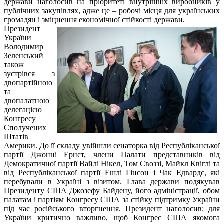
держави наголосив на пріоритеті внутрішніх виробників у
публічних закупівлях, адже це – робочі місця для українських
громадян і зміцнення економічної стійкості держави.
Президент
України
Володимир
Зеленський
також
зустрівся з
двопартійною
та
двопалатною
делегацією
Конгресу
Сполучених
Штатів
Америки. До її складу увійшли сенаторка від Республіканської
партії Джонні Ернст, члени Палати представників від
Демократичної партії Вайлі Нікел, Том Своззі, Майкл Квіглі та
від Республіканської партії Ешлі Гінсон і Чак Едвардс, які
перебували в Україні з візитом. Глава держави подякував
Президенту США Джозефу Байдену, його адміністрації, обом
палатам і партіям Конгресу США за стійку підтримку України
під час російського вторгнення. Президент наголосив: для
України критично важливо, щоб Конгрес США якомога