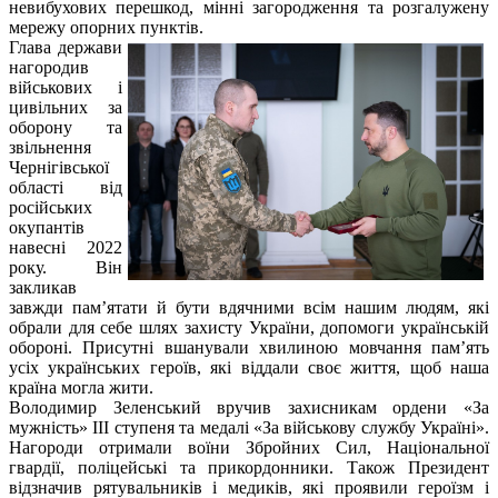
невибухових перешкод, мінні загородження та розгалужену
мережу опорних пунктів.
Глава держави
нагородив
військових і
цивільних за
оборону та
звільнення
Чернігівської
області від
російських
окупантів
навесні 2022
року. Він
закликав
завжди пам’ятати й бути вдячними всім нашим людям, які
обрали для себе шлях захисту України, допомоги українській
обороні. Присутні вшанували хвилиною мовчання пам’ять
усіх українських героїв, які віддали своє життя, щоб наша
країна могла жити.
Володимир Зеленський вручив захисникам ордени «За
мужність» ІІІ ступеня та медалі «За військову службу Україні».
Нагороди отримали воїни Збройних Сил, Національної
гвардії, поліцейські та прикордонники. Також Президент
відзначив рятувальників і медиків, які проявили героїзм і