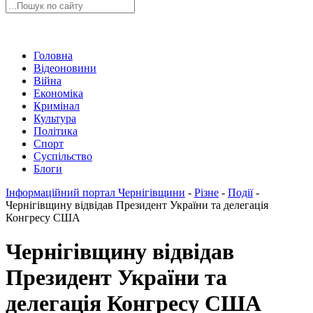
Головна
Відеоновини
Війна
Економіка
Кримінал
Культура
Політика
Спорт
Суспільство
Блоги
Інформаційний портал Чернігівщини
-
Різне
-
Події
-
Чернігівщину відвідав Президент України та делегація
Конгресу США
Чернігівщину відвідав
Президент України та
делегація Конгресу США