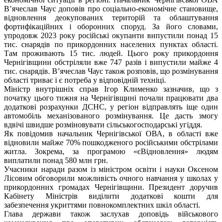
В’ячеслав Чаус доповів про соціально-економічне становище,
відновлення деокупованих територій та облаштування
фортифікаційних і оборонних споруд. За його словами,
упродовж 2023 року російські окупанти випустили понад 15
тис. снарядів по прикордонних населених пунктах області.
Там проживають 15 тис. людей. Цього року прикордоння
Чернігівщини обстріляли вже 747 разів і випустили майже 4
тис. снарядів. В’ячеслав Чаус також розповів, що розмінування
області триває і є потреба у відповідній техніці.
Міністр внутрішніх справ Ігор Клименко зазначив, що з
початку цього тижня на Чернігівщині почали працювати два
додаткові розрахунки ДСНС, у регіон відправлять іще один
автомобіль механізованого розмінування. Це дасть змогу
вдвічі швидше розміновувати сільськогосподарські угіддя.
Як повідомив начальник Чернігівської ОВА, в області вже
відновили майже 70% пошкодженого російськими обстрілами
житла. Зокрема, за програмою «єВідновлення» людям
виплатили понад 580 млн грн.
Учасники наради разом із міністром освіти і науки Оксеном
Лісовим обговорили можливість очного навчання у школах у
прикордонних громадах Чернігівщини. Президент доручив
Кабінету Міністрів виділити додаткові кошти для
забезпечення укриттями повнокомплектних шкіл області.
Глава держави також заслухав доповідь військового