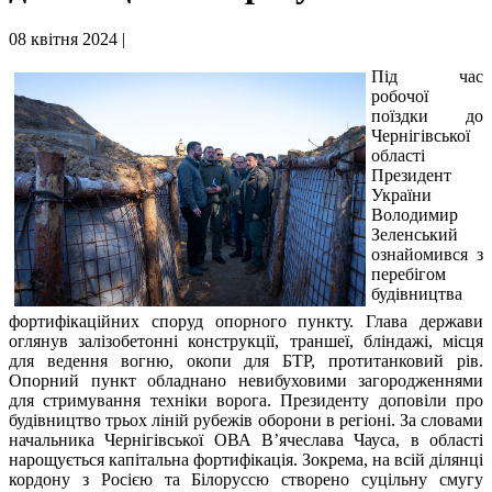
08 квітня 2024 |
Під час
робочої
поїздки до
Чернігівської
області
Президент
України
Володимир
Зеленський
ознайомився з
перебігом
будівництва
фортифікаційних споруд опорного пункту. Глава держави
оглянув залізобетонні конструкції, траншеї, бліндажі, місця
для ведення вогню, окопи для БТР, протитанковий рів.
Опорний пункт обладнано невибуховими загородженнями
для стримування техніки ворога. Президенту доповіли про
будівництво трьох ліній рубежів оборони в регіоні. За словами
начальника Чернігівської ОВА В’ячеслава Чауса, в області
нарощується капітальна фортифікація. Зокрема, на всій ділянці
кордону з Росією та Білоруссю створено суцільну смугу