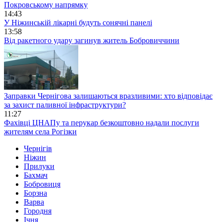
Покровському напрямку
14:43
У Ніжинській лікарні будуть сонячні панелі
13:58
Від ракетного удару загинув житель Бобровиччини
Заправки Чернігова залишаються вразливими: хто відповідає
за захист паливної інфраструктури?
11:27
Фахівці ЦНАПу та перукар безкоштовно надали послуги
жителям села Рогізки
Чернігів
Ніжин
Прилуки
Бахмач
Бобровиця
Борзна
Варва
Городня
Ічня