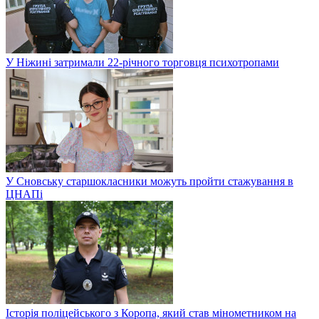
У Ніжині затримали 22-річного торговця психотропами
У Сновську старшокласники можуть пройти стажування в
ЦНАПі
Історія поліцейського з Коропа, який став мінометником на