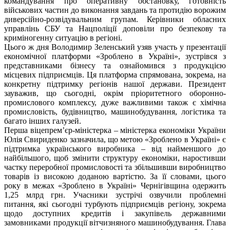
командування про оперативну обстановку, готовність
військових частин до виконання завдань та протидію ворожим
диверсійно-розвідувальним групам. Керівники обласних
управлінь СБУ та Нацполіції доповіли про безпекову та
криміногенну ситуацію в регіоні.
Цього ж дня Володимир Зеленський узяв участь у презентації
економічної платформи «Зроблено в Україні», зустрівся з
представниками бізнесу та ознайомився з продукцією
місцевих підприємців. Ця платформа спрямована, зокрема, на
конкретну підтримку регіонів нашої держави. Президент
зауважив, що сьогодні, окрім пріоритетного оборонно-
промислового комплексу, дуже важливими також є хімічна
промисловість, будівництво, машинобудування, логістика та
багато інших галузей.
Перша віцепрем’єр-міністерка – міністерка економіки України
Юлія Свириденко зазначила, що метою «Зроблено в Україні» є
підтримка українського виробника – від найменшого до
найбільшого, щоб змінити структуру економіки, наростивши
частку переробної промисловості та збільшивши виробництво
товарів із високою доданою вартістю. За її словами, цього
року в межах «Зроблено в Україні» Чернігівщина одержить
1,25 млрд грн. Учасники зустрічі озвучили проблемні
питання, які сьогодні турбують підприємців регіону, зокрема
щодо доступних кредитів і закупівель державними
замовниками продукції вітчизняного машинобудування. Глава