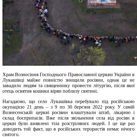
Храм Вознесіння Господнього Православної церкви України в
Лукашівці майже повністю знищили росіяни, однак це не
завадило людям та священнику провести літургію, після якої
отець освятив кошики вірян поблизу святині.
Нагадаємо, що село Лукашівка перебувало під російською
окупацією 21 день – з 9 по 30 березня 2022 року. У самій
Вознесенській церкві росіяни влаштували штаб, лікарню і
склад боєприпасів. Вже після звільнення села від росіян в
церкві були виявлені тіла розстріляних людей. І це ще раз
доводить той факт, що в російських терористів немає нічого
святого.