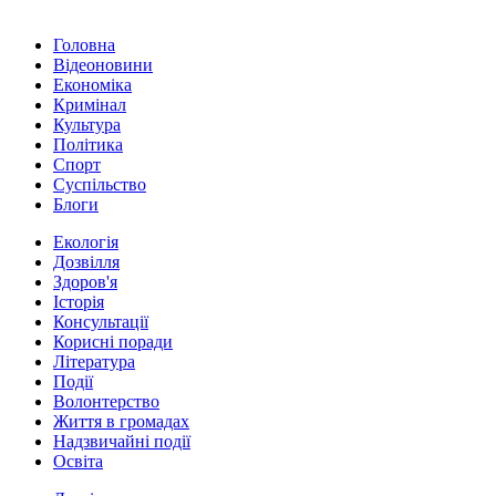
Головна
Відеоновини
Економіка
Кримінал
Культура
Політика
Спорт
Суспільство
Блоги
Екологія
Дозвілля
Здоров'я
Історія
Консультації
Корисні поради
Література
Події
Волонтерство
Життя в громадах
Надзвичайні події
Освіта