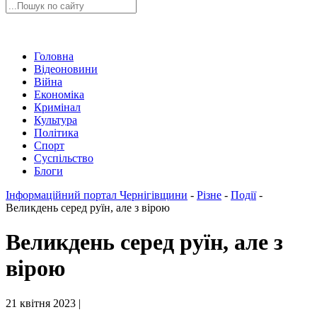
Головна
Відеоновини
Війна
Економіка
Кримінал
Культура
Політика
Спорт
Суспільство
Блоги
Інформаційний портал Чернігівщини
-
Різне
-
Події
-
Великдень серед руїн, але з вірою
Великдень серед руїн, але з
вірою
21 квітня 2023 |