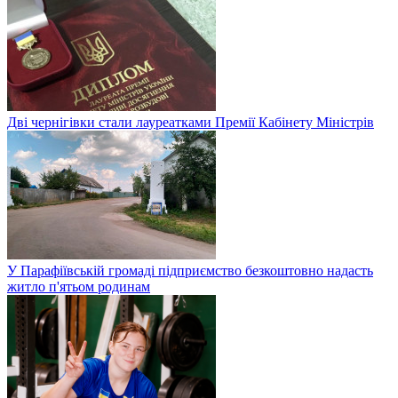
Дві чернігівки стали лауреатками Премії Кабінету Міністрів
У Парафіївській громаді підприємство безкоштовно надасть
житло п'ятьом родинам