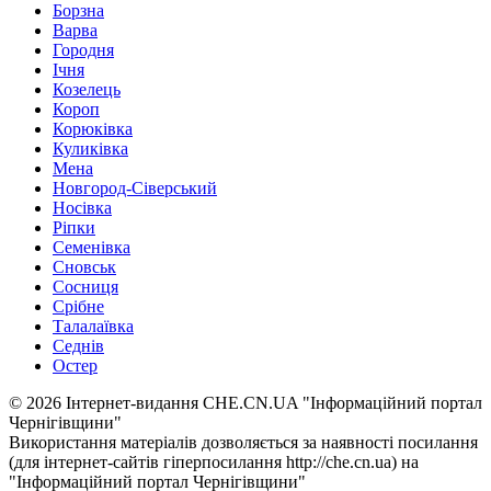
Борзна
Варва
Городня
Ічня
Козелець
Короп
Корюківка
Куликівка
Мена
Новгород-Сіверський
Носівка
Ріпки
Семенівка
Сновськ
Сосниця
Срібне
Талалаївка
Седнів
Остер
© 2026 Інтернет-видання CHE.CN.UA "Інформаційний портал
Чернiгiвщини"
Використання матеріалів дозволяється за наявності посилання
(для інтернет-сайтів гіперпосилання http://che.cn.ua) на
"Інформаційний портал Чернiгiвщини"