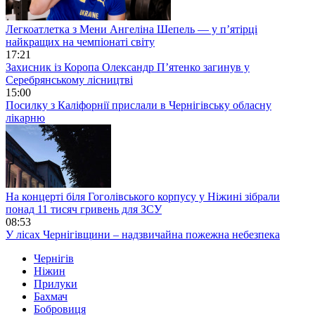
Легкоатлетка з Мени Ангеліна Шепель — у п’ятірці
найкращих на чемпіонаті світу
17:21
Захисник із Коропа Олександр П’ятенко загинув у
Серебрянському лісництві
15:00
Посилку з Каліфорнії прислали в Чернігівську обласну
лікарню
На концерті біля Гоголівського корпусу у Ніжині зібрали
понад 11 тисяч гривень для ЗСУ
08:53
У лісах Чернігівщини – надзвичайна пожежна небезпека
Чернігів
Ніжин
Прилуки
Бахмач
Бобровиця