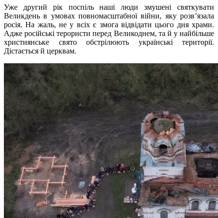
Уже другий рік поспіль наші люди змушені святкувати
Великдень в умовах повномасштабної війни, яку розв’язала
росія. На жаль, не у всіх є змога відвідати цього дня храми.
Адже російські терористи перед Великоднем, та й у найбільше
християнське свято обстрілюють українські території.
Дістається й церквам.