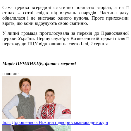
Сама церква всередині фактично повністю згоріла, а на її
стінах – сотні слідів від влучань снарядів. Частина даху
обвалилася і не вистачає одного купола. Проте прихожани
вірять, що вони відбудують свою святиню.
У липні громада проголосувала за перехід до Православної
церкви України. Першу службу у Вознесенській церкві після її
переходу до ПЦУ відправили на свято Іллі, 2 серпня.
Марія ПУЧИНЕЦЬ, фото з мережі
головне
Ілля Дорошенко з Ніжина підкорив міжнародне журі