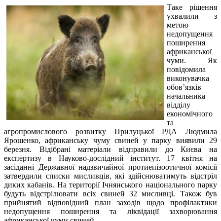
Таке рішення
ухвалили з
метою
недопущення
поширення
африканської
чуми. Як
повідомила
виконувачка
обов’язків
начальника
відділу
економічного
та
агропромислового розвитку Прилуцької РДА Людмила
Ярошенко, африканську чуму свиней у парку виявили 29
березня. Відібрані матеріали відправили до Києва на
експертизу в Науково-дослідний інститут. 17 квітня на
засіданні Державної надзвичайної протиепізоотичної комісії
затвердили списки мисливців, які здійснюватимуть відстріл
диких кабанів. На території Ічнянського національного парку
будуть відстрілювати всіх свиней 32 мисливці. Також був
прийнятий відповідний план заходів щодо профілактики
недопущення поширення та ліквідації захворювання
африканської чуми свиней.