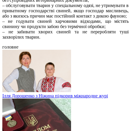
без супровідних ветеринарних документів;
– обслуговувати тварин у спеціальному одязі, не утримувати в
приватному господарстві свиней, якщо господар мисливець,
або з якихось причин має постійний контакт з дикою фауною;
– не годувати свиней харчовими відходами, що містять
свинину чи продукти забою без термічної обробки;
– не забивати хворих свиней та не переробляти туші
захворілих тварин.
головне
Ілля Дорошенко з Ніжина підкорив міжнародне журі