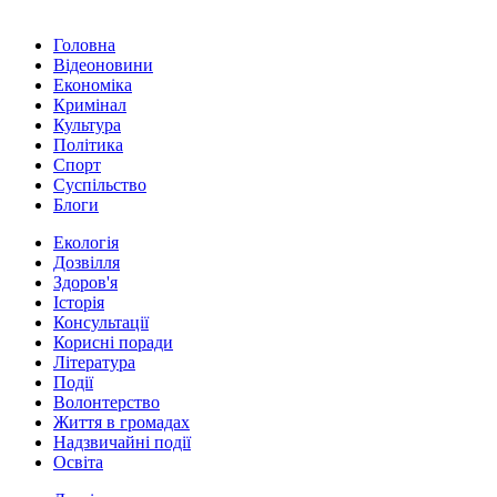
Головна
Відеоновини
Економіка
Кримінал
Культура
Політика
Спорт
Суспільство
Блоги
Екологія
Дозвілля
Здоров'я
Історія
Консультації
Корисні поради
Література
Події
Волонтерство
Життя в громадах
Надзвичайні події
Освіта