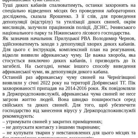
Туші диких кабанів спалюватимуть, останки захоронять на
спеціально відведених місцях без проведення лабораторних
досліджень, сказала Ярошенко. З її слів, для проведення
депопуляції (відстрілу) та утилізації диких свиней, окрім
мисливців, залучили працівників поліції, ДСНС, Ічнянського
національного парку та Ніжинського лісового господарства.
Як зазначив начальник Прилуцької РВА Володимир Чернов,
здійснюватимуть заходи з депопуляції хворих диких кабанів.
Для цього є інструкція, комплексний план на реагування,
відколи виявили африканську чуму. Це важка хвороба, яка
стосується виключно диких кабанів, і призводить до їх
загибелі. На сьогодні, немає іншого способу виведення
африканської чуми, як депопуляція дикого кабана.
Останній раз африканську чуму свиней на Чернігівщині
виявляли у січні 2022 року на території Добрянської ТГ. Пік
захворюваності припадав на 2014-2016 роки. Як повідомляли
в Держпродспоживслужбі, африканська чума свиней не несе
загрози життю людей. Вона швидко поширюється серед
свійських та диких свиней. Для того, щоб убезпечити
господарство від занесення вірусу у Держпродспоживслужбі
рекомендують:
– утримувати свиней у закритих приміщеннях;
– не допускати контакту з іншими тваринами;
– не купувати тварин у невстановлених для цього місцях та