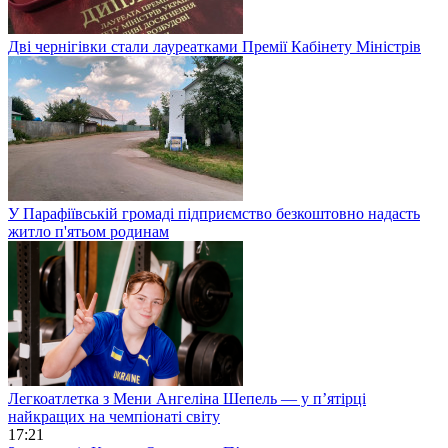
Дві чернігівки стали лауреатками Премії Кабінету Міністрів
У Парафіївській громаді підприємство безкоштовно надасть
житло п'ятьом родинам
Легкоатлетка з Мени Ангеліна Шепель — у п’ятірці
найкращих на чемпіонаті світу
17:21