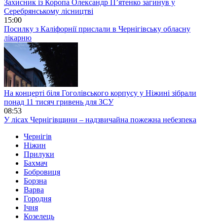
Захисник із Коропа Олександр П’ятенко загинув у
Серебрянському лісництві
15:00
Посилку з Каліфорнії прислали в Чернігівську обласну
лікарню
На концерті біля Гоголівського корпусу у Ніжині зібрали
понад 11 тисяч гривень для ЗСУ
08:53
У лісах Чернігівщини – надзвичайна пожежна небезпека
Чернігів
Ніжин
Прилуки
Бахмач
Бобровиця
Борзна
Варва
Городня
Ічня
Козелець