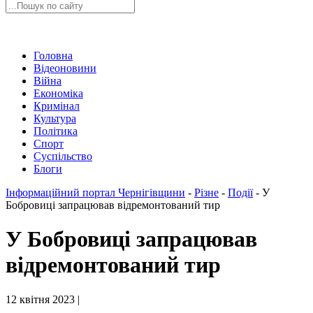
Головна
Відеоновини
Війна
Економіка
Кримінал
Культура
Політика
Спорт
Суспільство
Блоги
Інформаційний портал Чернігівщини
-
Різне
-
Події
-
У
Бобровиці запрацював відремонтований тир
У Бобровиці запрацював
відремонтований тир
12 квітня 2023 |