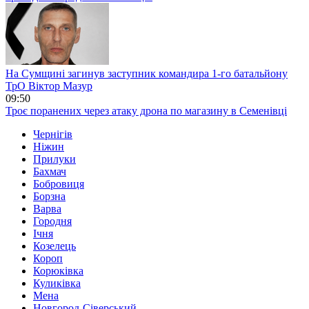
На Сумщині загинув заступник командира 1-го батальйону
ТрО Віктор Мазур
09:50
Троє поранених через атаку дрона по магазину в Семенівці
Чернігів
Ніжин
Прилуки
Бахмач
Бобровиця
Борзна
Варва
Городня
Ічня
Козелець
Короп
Корюківка
Куликівка
Мена
Новгород-Сіверський