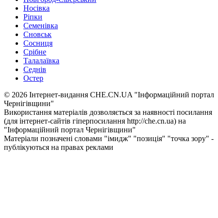
Носівка
Ріпки
Семенівка
Сновськ
Сосниця
Срібне
Талалаївка
Седнів
Остер
© 2026 Інтернет-видання CHE.CN.UA "Інформаційний портал
Чернiгiвщини"
Використання матеріалів дозволяється за наявності посилання
(для інтернет-сайтів гіперпосилання http://che.cn.ua) на
"Інформаційний портал Чернiгiвщини"
Матеріали позначені словами "імидж" "позиція" "точка зору" -
публікуються на правах реклами