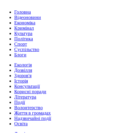
Головна
Відеоновини
Економіка
Кримінал
Культура
Політика
Спорт
Суспільство
Блоги
Екологія
Дозвілля
Здоров'я
Історія
Консультації
Корисні поради
Література
Події
Волонтерство
Життя в громадах
Надзвичайні події
Освіта