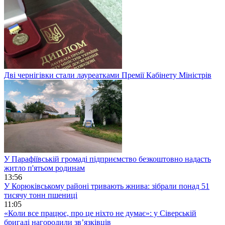
Дві чернігівки стали лауреатками Премії Кабінету Міністрів
У Парафіївській громаді підприємство безкоштовно надасть
житло п'ятьом родинам
13:56
У Корюківському районі тривають жнива: зібрали понад 51
тисячу тонн пшениці
11:05
«Коли все працює, про це ніхто не думає»: у Сіверській
бригаді нагородили зв’язківців