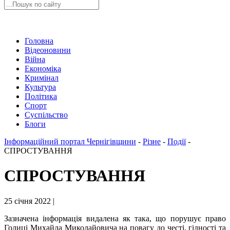
Головна
Відеоновини
Війна
Економіка
Кримінал
Культура
Політика
Спорт
Суспільство
Блоги
Інформаційний портал Чернігівщини
-
Різне
-
Події
-
СПРОСТУВАННЯ
СПРОСТУВАННЯ
25 січня 2022 |
Зазначена інформація видалена як така, що порушує право
Голиці Михайла Миколайовича на повагу до честі, гідності та