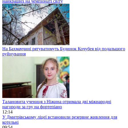
найкращих на чемпіонаті світу
На Бахмаччині рятуватимуть Будинок Кочубея від подальшого
руйнування
Талановита учениця з Ніжина отримала дві міжнародні
нагороди за гру на фортепіано
12:14
У Дмитрівському ліцеї встановили резервне живлення для
котельні
09:54