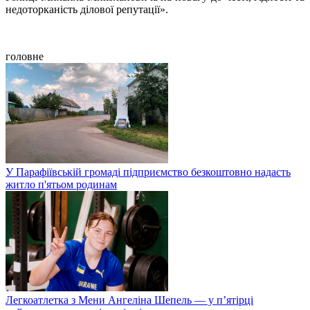
недоторканість ділової репутації».
головне
У Парафіївській громаді підприємство безкоштовно надасть
житло п'ятьом родинам
Легкоатлетка з Мени Ангеліна Шепель — у п’ятірці