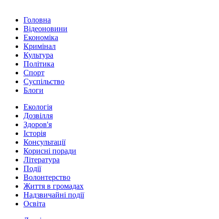
Головна
Відеоновини
Економіка
Кримінал
Культура
Політика
Спорт
Суспільство
Блоги
Екологія
Дозвілля
Здоров'я
Історія
Консультації
Корисні поради
Література
Події
Волонтерство
Життя в громадах
Надзвичайні події
Освіта