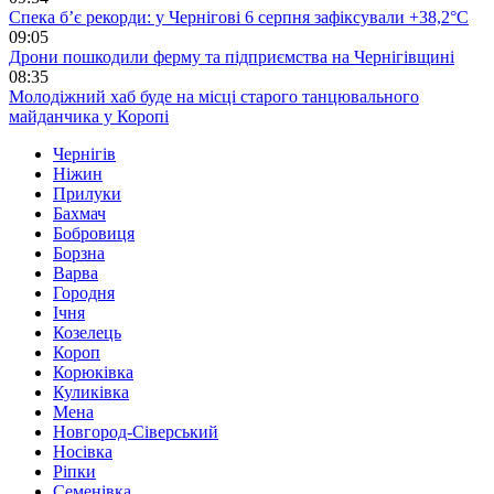
Спека б’є рекорди: у Чернігові 6 серпня зафіксували +38,2°С
09:05
Дрони пошкодили ферму та підприємства на Чернігівщині
08:35
Молодіжний хаб буде на місці старого танцювального
майданчика у Коропі
Чернігів
Ніжин
Прилуки
Бахмач
Бобровиця
Борзна
Варва
Городня
Ічня
Козелець
Короп
Корюківка
Куликівка
Мена
Новгород-Сіверський
Носівка
Ріпки
Семенівка