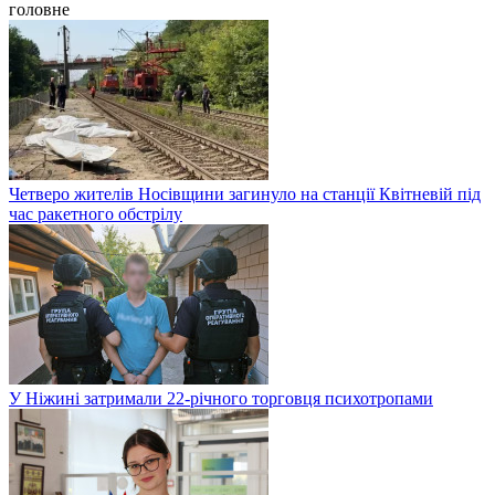
головне
Четверо жителів Носівщини загинуло на станції Квітневій під
час ракетного обстрілу
У Ніжині затримали 22-річного торговця психотропами