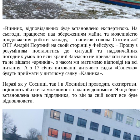
«Винних, відповідальних буде встановлено експертизою. На
сьогодні працюємо над збереженням майна та можливістю
продовження роботи закладу, – написав голова Сосницької
ОТГ Андрій Портний на своїй сторінці у Фейсбуку. – Прошу з
розумінням поставитись до ситуації та надзвичайних
погодних умов по всій країні! Завчасно не призначати винних
та не вішати «ярликів», з часом ми матимемо відповіді на всі
питання. А з 17 січня вихованці дитячого садка «Сонечко»
будуть приймати у дитячому садку «Калинка».
Наразі як у Сосниці, так і в Лосинівці проводять експертизи,
оцінюють збитки та можливості надання допомоги. Якщо буде
встановлена вина підрядника, то він за свій кошт все буде
відновлювати.