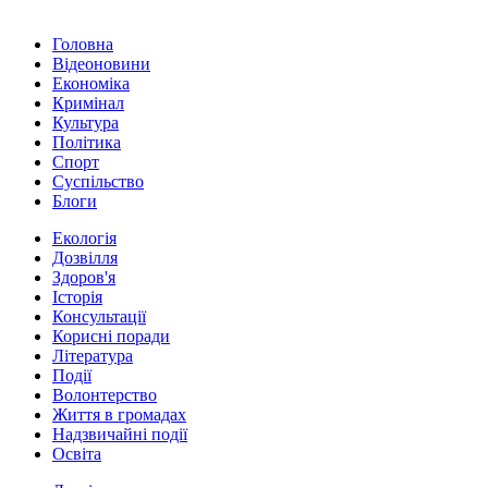
Головна
Відеоновини
Економіка
Кримінал
Культура
Політика
Спорт
Суспільство
Блоги
Екологія
Дозвілля
Здоров'я
Історія
Консультації
Корисні поради
Література
Події
Волонтерство
Життя в громадах
Надзвичайні події
Освіта