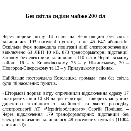
Без світла сиділи майже 200 сіл
Через пориви вітру 14 січня на Чернігівщині без світла
залишилися 193 населені пункти, а це 45 647 абонентів.
Оскільки буря пошкодила повітряні лінії електропостачання,
відключено 63 ЛЕП 10 кВ, 873 трансформаторні підстанції.
Загалом без електрики залишились 110 сіл в Чернігівському
районі, 16 – у Корюківському, 25 – у Ніжинському, 20 –
Новгород-Сіверському та 13 – у Прилуцькому районах.
Найбільше постраждала Козелецька громада, там без світла
були 48 населених пунктів.
«Штормові пориви вітру спричинили відключення одразу 17
повітряних ліній 10 кВ на цій території, – говорить заступник
директора технічного з надійності та якості розподілу
електроенергії АТ «Чернігівобленерго» Сергій Полішко. –
Через відключення 179 трансформаторних підстанцій без
електропостачання залишилося 48 населених пунктів (11004
споживачі)».