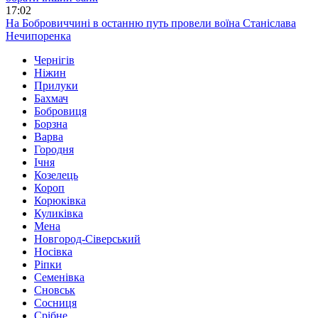
17:02
На Бобровиччині в останню путь провели воїна Станіслава
Нечипоренка
Чернігів
Ніжин
Прилуки
Бахмач
Бобровиця
Борзна
Варва
Городня
Ічня
Козелець
Короп
Корюківка
Куликівка
Мена
Новгород-Сіверський
Носівка
Ріпки
Семенівка
Сновськ
Сосниця
Срібне