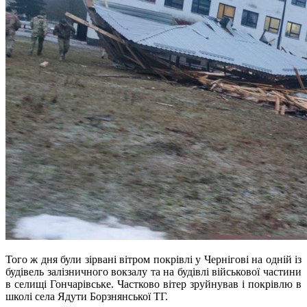
Того ж дня були зірвані вітром покрівлі у Чернігові на одній із
будівель залізничного вокзалу та на будівлі військової частини
в селищі Гончарівське. Частково вітер зруйнував і покрівлю в
школі села Ядути Борзнянської ТГ.