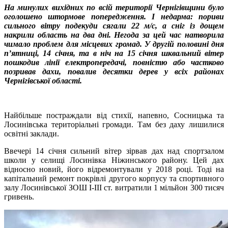
На минулих вихідних по всій території Чернігівщини було
оголошено штормове попередження. І недарма: пориви
сильного вітру подекуди сягали 22 м/с, а сніг із дощем
накрили область на два дні. Негода за цей час натворила
чимало проблем для місцевих громад. У другій половині дня
п’ятниці, 14 січня, та в ніч на 15 січня шквальний вітер
пошкодив лінії електропередачі, повністю або частково
позривав дахи, повалив десятки дерев у всіх районах
Чернігівської області.
Найбільше постраждали від стихії, напевно, Сосницька та
Лосинівська територіальні громади. Там без даху лишилися
освітні заклади.
Ввечері 14 січня сильний вітер зірвав дах над спортзалом
школи у селищі Лосинівка Ніжинського району. Цей дах
відносно новий, його відремонтували у 2018 році. Тоді на
капітальний ремонт покрівлі другого корпусу та спортивного
залу Лосинівської ЗОШ І-ІІІ ст. витратили 1 мільйон 300 тисяч
гривень.