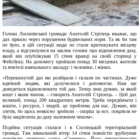
Голова Лосинівської громади Анатолій Стрілець вважає, що
дах зірвало через порушення будівельних норм. Та як би там
не було, в цій ситуації люди не стали критикувати місцеву
владу, а відгукнулися на заклик голови про відновлення даху,
який він опублікував 15 січня вранці на своїй сторінці у
Фейсбуку. На допомогу прийшли понад 30 місцевих жителів
та вчителі навчального закладу: і чоловіки, і жінки.
«Перекинутий дах ми розібрали і склали по частинах. Дуже
вдячний людям, які долучилися і допомогли. Нам ще
доведеться відновлювати той дах. Тепер лиш думаю, за який
кошт і яким чином, – говорить Анатолій Стрілець. – Цей дах
великий, понад 200 квадратних метрів. Треба передбачати і
кошти, і ресурси, і людей, це проблема для нас. Думаю, він
злетів, бо щось неякісно зробили – скоріш за все, покрівля не
була закріплена до даху належним чином».
Подібна ситуація сталася і в Сосницькій територіальній
громаді. Там шквальний вітер 14 січня повністю зруйнував
покрівлю дитячого садка «Сонечко». Його реконструкцію