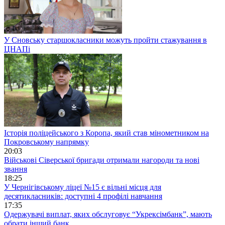
У Сновську старшокласники можуть пройти стажування в
ЦНАПі
Історія поліцейського з Коропа, який став мінометником на
Покровському напрямку
20:03
Військові Сіверської бригади отримали нагороди та нові
звання
18:25
У Чернігівському ліцеї №15 є вільні місця для
десятикласників: доступні 4 профілі навчання
17:35
Одержувачі виплат, яких обслуговує “Укрексімбанк”, мають
обрати інший банк