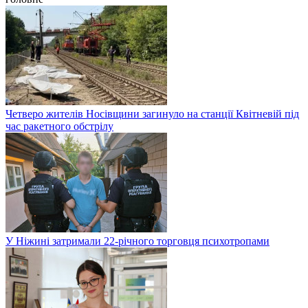
Четверо жителів Носівщини загинуло на станції Квітневій під
час ракетного обстрілу
У Ніжині затримали 22-річного торговця психотропами