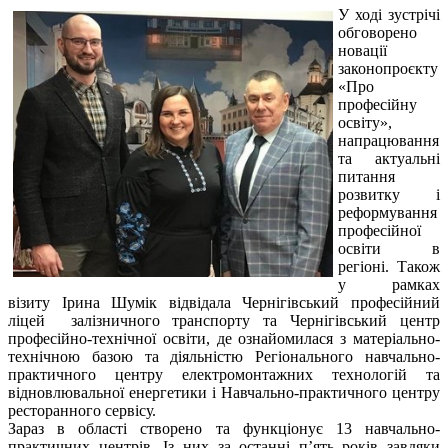
У ході зустрічі
обговорено
новації
законопроєкту
«Про
професійну
освіту»,
напрацювання
та актуальні
питання
розвитку і
реформування
професійної
освіти в
регіоні. Також
у рамках
візиту Ірина Шумік відвідала Чернігівський професійний
ліцей залізничного транспорту та Чернігівський центр
професійно-технічної освіти, де ознайомилася з матеріально-
технічною базою та діяльністю Регіонального навчально-
практичного центру електромонтажних технологій та
відновлювальної енергетики і Навчально-практичного центру
ресторанного сервісу.
Зараз в області створено та функціонує 13 навчально-
практичних центрів. Із них за останні п’ять років завдяки