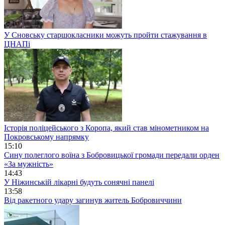
У Сновську старшокласники можуть пройти стажування в
ЦНАПі
Історія поліцейського з Коропа, який став мінометником на
Покровському напрямку
15:10
Сину полеглого воїна з Бобровицької громади передали орден
«За мужність»
14:43
У Ніжинській лікарні будуть сонячні панелі
13:58
Від ракетного удару загинув житель Бобровиччини