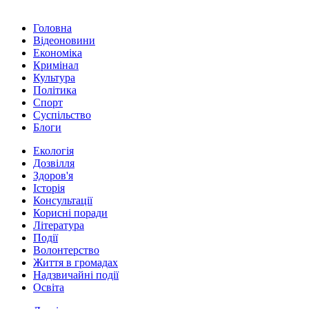
Головна
Відеоновини
Економіка
Кримінал
Культура
Політика
Спорт
Суспільство
Блоги
Екологія
Дозвілля
Здоров'я
Історія
Консультації
Корисні поради
Література
Події
Волонтерство
Життя в громадах
Надзвичайні події
Освіта