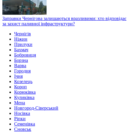
Заправки Чернігова залишаються вразливими: хто відповідає
за захист паливної інфраструктури?
Чернігів
Ніжин
Прилуки
Бахмач
Бобровиця
Борзна
Варва
Городня
Ічня
Козелець
Короп
Корюківка
Куликівка
Мена
Новгород-Сіверський
Носівка
Ріпки
Семенівка
Сновськ