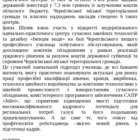
державній інвестиції у 7,3 млн гривень із залученням коштів
обласного бюджету, Чернігівської міської територіальної
громади та власних надходжень закладів створено 6 таких
центрів.
Ірина Шумік взяла участь у відкритті модернізованого
навчально-практичного центру сучасних швейних технологій
та дизайну «Імперія моди» на базі Чернігівського вищого
професійного училища побутового обслуговування, який
дооснащено новітнім обладнанням у рамках реалізації
урядового рішення за рахунок коштів державної субвенції та
сприяння Чернігівської міської територіальної громади.
Це сучасний навчальний підрозділ училища, де всі бажаючі
матимуть змогу практично опановувати актуальні для ринку
праці професійні кваліфікації швачки, кравця, закрійника,
технолога швейного виробництва за новітніми технологіями у
швейній промисловості з використанням сучасного
обладнання, комп’ютерного програмного забезпечення САПР
«Julivi», що сприятиме підвищенню якості підготовки
висококваліфікованого кадрового потенціалу для
регіональних потреб галузі та його подальшому
працевлаштуванню. А це саме те, чого очікує від
профтехосвіти роботодавець –якісно новий рівень у
підготовці кадрів.
головне