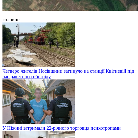
головне
Четверо жителів Носівщини загинуло на станції Квітневій під
час ракетного обстрілу
У Ніжині затримали 22-річного торговця психотропами