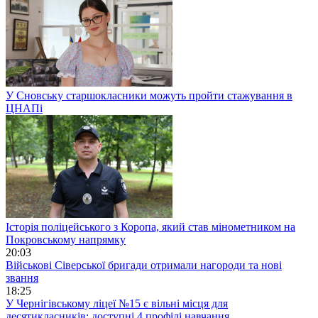
У Сновську старшокласники можуть пройти стажування в
ЦНАПі
Історія поліцейського з Коропа, який став мінометником на
Покровському напрямку
20:03
Військові Сіверської бригади отримали нагороди та нові
звання
18:25
У Чернігівському ліцеї №15 є вільні місця для
десятикласників: доступні 4 профілі навчання