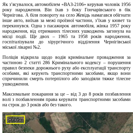
Як з’ясувалося, автомобілем «ВАЗ-2106» керував чоловік 1956
року народження. Він їхав з боку Гончарівського в бік
Чернігова. А біля повороту на село Жевідь намагався обігнати
інше авто, виїхав за межі проїзної частини, з’їхав у кювет та
перекинувся. Одна з пасажирок автомобіля, жінка 1957 року
народження, від отриманих тілесних ушкоджень загинула на
місці події. Ще двох – 1965 та 1958 років народження,
госпіталізували до хірургічного відділення Чернігівської
міської лікарні №2.
Поліція відкрила щодо водія кримінальне провадження за
частиною 2 статті 286 Кримінального кодексу – порушення
правил безпеки дорожнього руху або експлуатації транспорту
особами, які керують транспортними засобами, якщо вони
спричинили смерть потерпілого або заподіяли тяжке тілесне
ушкодження.
Максимальне покарання за це – від 3 до 8 років позбавлення
волі з позбавленням права керувати транспортними засобами
на строк до 3 років або без такого.