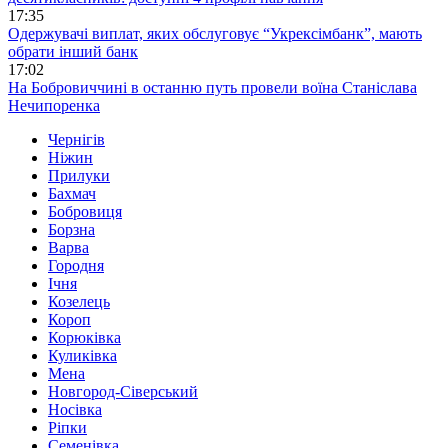
17:35
Одержувачі виплат, яких обслуговує “Укрексімбанк”, мають
обрати інший банк
17:02
На Бобровиччині в останню путь провели воїна Станіслава
Нечипоренка
Чернігів
Ніжин
Прилуки
Бахмач
Бобровиця
Борзна
Варва
Городня
Ічня
Козелець
Короп
Корюківка
Куликівка
Мена
Новгород-Сіверський
Носівка
Ріпки
Семенівка