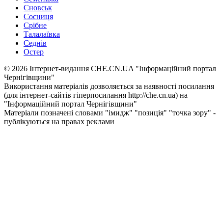
Сновськ
Сосниця
Срібне
Талалаївка
Седнів
Остер
© 2026 Інтернет-видання CHE.CN.UA "Інформаційний портал
Чернiгiвщини"
Використання матеріалів дозволяється за наявності посилання
(для інтернет-сайтів гіперпосилання http://che.cn.ua) на
"Інформаційний портал Чернiгiвщини"
Матеріали позначені словами "імидж" "позиція" "точка зору" -
публікуються на правах реклами