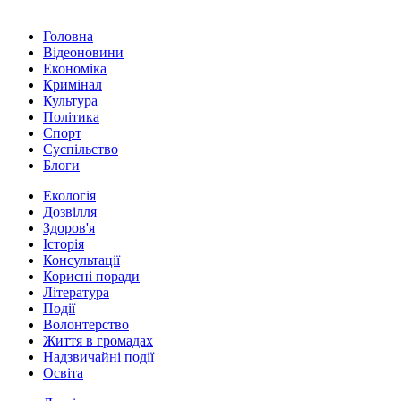
Головна
Відеоновини
Економіка
Кримінал
Культура
Політика
Спорт
Суспільство
Блоги
Екологія
Дозвілля
Здоров'я
Історія
Консультації
Корисні поради
Література
Події
Волонтерство
Життя в громадах
Надзвичайні події
Освіта