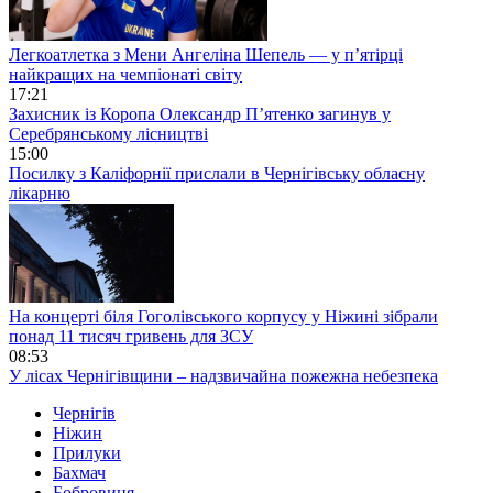
Легкоатлетка з Мени Ангеліна Шепель — у п’ятірці
найкращих на чемпіонаті світу
17:21
Захисник із Коропа Олександр П’ятенко загинув у
Серебрянському лісництві
15:00
Посилку з Каліфорнії прислали в Чернігівську обласну
лікарню
На концерті біля Гоголівського корпусу у Ніжині зібрали
понад 11 тисяч гривень для ЗСУ
08:53
У лісах Чернігівщини – надзвичайна пожежна небезпека
Чернігів
Ніжин
Прилуки
Бахмач
Бобровиця