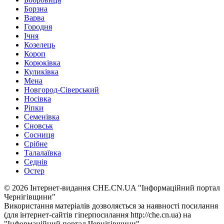
Борзна
Варва
Городня
Ічня
Козелець
Короп
Корюківка
Куликівка
Мена
Новгород-Сіверський
Носівка
Ріпки
Семенівка
Сновськ
Сосниця
Срібне
Талалаївка
Седнів
Остер
© 2026 Інтернет-видання CHE.CN.UA "Інформаційний портал
Чернiгiвщини"
Використання матеріалів дозволяється за наявності посилання
(для інтернет-сайтів гіперпосилання http://che.cn.ua) на
"Інформаційний портал Чернiгiвщини"