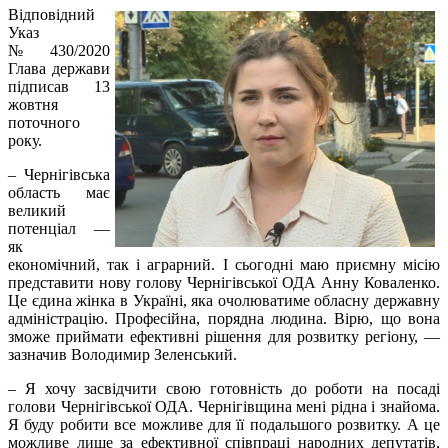
Відповідний
Указ
№430/2020
Глава держави
підписав 13
жовтня
поточного
року.
– Чернігівська
область має
великий
потенціал —
як
економічний, так і аграрний. І сьогодні маю приємну місію
представити нову голову Чернігівської ОДА Анну Коваленко.
Це єдина жінка в Україні, яка очолюватиме обласну державну
адміністрацію. Професійна, порядна людина. Вірю, що вона
зможе приймати ефективні рішення для розвитку регіону, —
зазначив Володимир Зеленський.
– Я хочу засвідчити свою готовність до роботи на посаді
голови Чернігівської ОДА. Чернігівщина мені рідна і знайома.
Я буду робити все можливе для її подальшого розвитку. А це
можливе лише за ефективної співпраці народних депутатів,