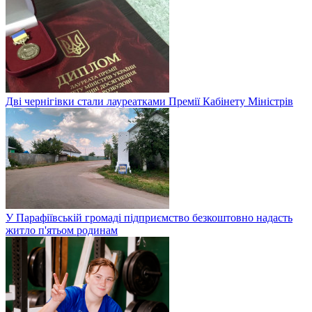
Дві чернігівки стали лауреатками Премії Кабінету Міністрів
У Парафіївській громаді підприємство безкоштовно надасть
житло п'ятьом родинам