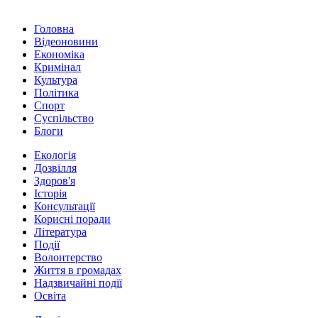
Головна
Відеоновини
Економіка
Кримінал
Культура
Політика
Спорт
Суспільство
Блоги
Екологія
Дозвілля
Здоров'я
Історія
Консультації
Корисні поради
Література
Події
Волонтерство
Життя в громадах
Надзвичайні події
Освіта