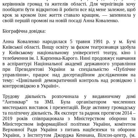
керівників громад та жителів області. Для чернігівців хочу
пообіцяти бути відкритою й робити все від мене залежне, щоб
крок за кроком їхнє життя ставало кращим, — запевнила у
своїй першій промові на новій посаді Анна Коваленко.
Біографічна довідка:
Анна Коваленко народилася 5 травня 1991 р. у м. Бучі
Київської області. Вищу освіту за фахом театрознавця здобула
у Київському національному університеті театру, кіно і
телебачення ім. І. Карпенка-Карого. Нині продовжує навчання
в аспірантурі Національної академії державного управління
при Президентові України за спеціальністю «Публічне
управління», працює над дисертаційним дослідженням на
тему: «Цивільний демократичний контроль над розвідкою і
контррозвідкою в Україні».
Трудову діяльність розпочинала у видавничому домі
“Антиквар” та ЗМІ. Була організатором численних
мистецьких виставок і презентацій. Веде активну громадську
та політичну діяльність. Як експерт та радник протягом 2014 –
2019 років співпрацювала з Міністерством оборони та
Міністерством інформаційної політики України, комітетом
Верховної Ради України з питань нацбезпеки та оборони
України, з Інститутом Джорджа Кеннана, Вілсон-центр, (м.