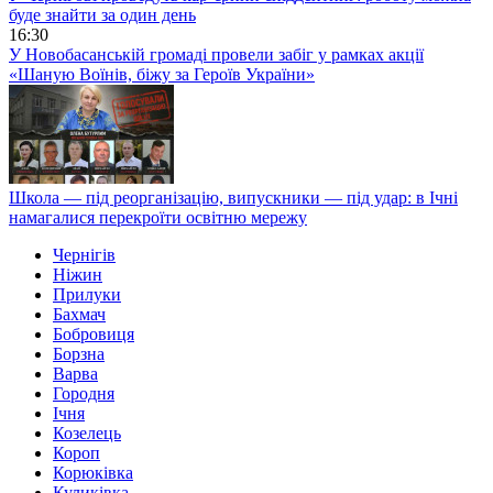
буде знайти за один день
16:30
У Новобасанській громаді провели забіг у рамках акції
«Шаную Воїнів, біжу за Героїв України»
Школа — під реорганізацію, випускники — під удар: в Ічні
намагалися перекроїти освітню мережу
Чернігів
Ніжин
Прилуки
Бахмач
Бобровиця
Борзна
Варва
Городня
Ічня
Козелець
Короп
Корюківка
Куликівка