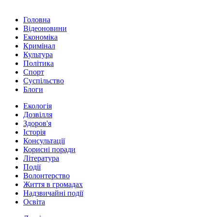
Головна
Відеоновини
Економіка
Кримінал
Культура
Політика
Спорт
Суспільство
Блоги
Екологія
Дозвілля
Здоров'я
Історія
Консультації
Корисні поради
Література
Події
Волонтерство
Життя в громадах
Надзвичайні події
Освіта