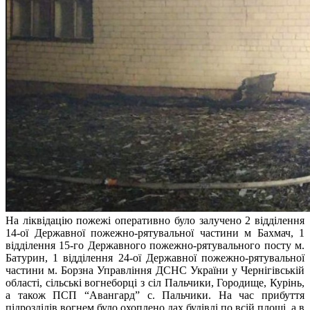
На ліквідацію пожежі оперативно було залучено 2 відділення
14-ої Державної пожежно-рятувальної частини м Бахмач, 1
відділення 15-го Державного пожежно-рятувального посту м.
Батурин, 1 відділення 24-ої Державної пожежно-рятувальної
частини м. Борзна Управління ДСНС України у Чернігівській
області, сільські вогнеборці з сіл Пальчики, Городище, Курінь,
а також ПСП “Авангард” с. Пальчики. На час прибуття
підрозділів вогнем було охоплено дах будівлі по всій площі, а в