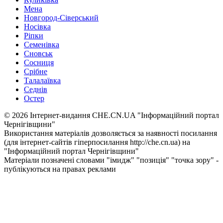
Мена
Новгород-Сіверський
Носівка
Ріпки
Семенівка
Сновськ
Сосниця
Срібне
Талалаївка
Седнів
Остер
© 2026 Інтернет-видання CHE.CN.UA "Інформаційний портал
Чернiгiвщини"
Використання матеріалів дозволяється за наявності посилання
(для інтернет-сайтів гіперпосилання http://che.cn.ua) на
"Інформаційний портал Чернiгiвщини"
Матеріали позначені словами "імидж" "позиція" "точка зору" -
публікуються на правах реклами