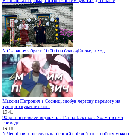
В Ічнянській громаді хотіли «оптимізувати» дві школи
У Озерянах зібрали 10 000 на благодійному заході
Максим Петрович з Сосниці здобув чергову перемогу на
турнірі з кулачних боїв
19:41
90-річний ювілей відзначила Ганна Іллєнко з Холминської
громади
19:18
У Чернігові проведуть кар’єрний спіддейтинг: роботу можна