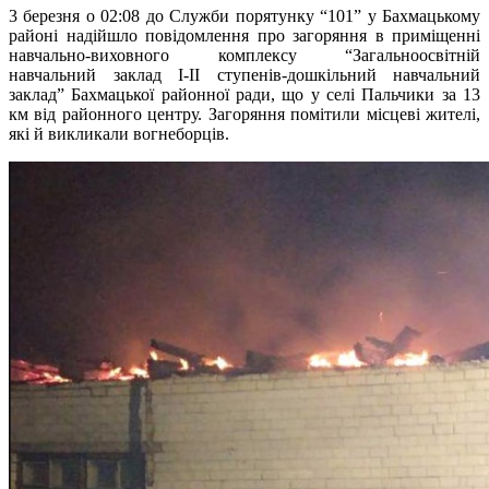
3 березня о 02:08 до Служби порятунку “101” у Бахмацькому
районі надійшло повідомлення про загоряння в приміщенні
навчально-виховного комплексу “Загальноосвітній
навчальний заклад I-II ступенів-дошкільний навчальний
заклад” Бахмацької районної ради, що у селі Пальчики за 13
км від районного центру. Загоряння помітили місцеві жителі,
які й викликали вогнеборців.