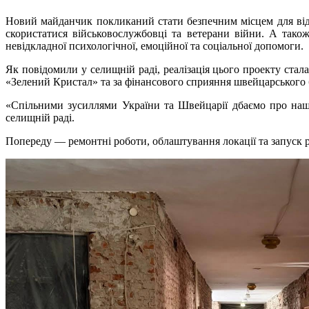
Новий майданчик покликаний стати безпечним місцем для від
скористатися військовослужбовці та ветерани війни. А тако
невідкладної психологічної, емоційної та соціальної допомоги.
Як повідомили у селищній раді, реалізація цього проекту ста
«Зелений Кристал» та за фінансового сприяння швейцарського б
«Спільними зусиллями України та Швейцарії дбаємо про наши
селищній раді.
Попереду — ремонтні роботи, облаштування локації та запуск р