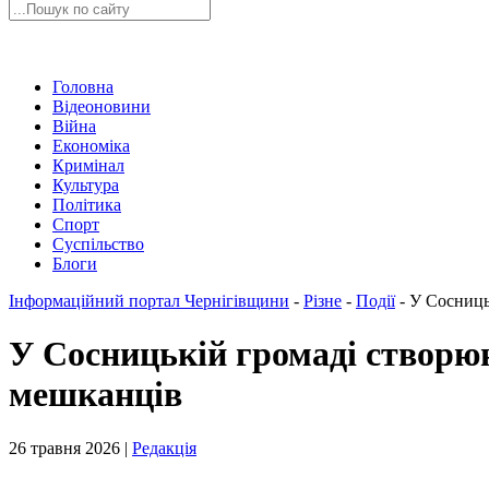
Головна
Відеоновини
Війна
Економіка
Кримінал
Культура
Політика
Спорт
Суспільство
Блоги
Інформаційний портал Чернігівщини
-
Різне
-
Події
-
У Сосницьк
У Сосницькій громаді створюю
мешканців
26 травня 2026 |
Редакція