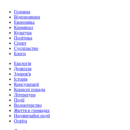
Головна
Відеоновини
Економіка
Кримінал
Культура
Політика
Спорт
Суспільство
Блоги
Екологія
Дозвілля
Здоров'я
Історія
Консультації
Корисні поради
Література
Події
Волонтерство
Життя в громадах
Надзвичайні події
Освіта