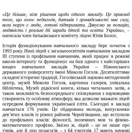
«Це більше, ніж рішення щодо одного закладу. Це приклад
того, що голос педагогів, батьків і громадськості має силу,
коли поруч є люди, готові підтримати.
Дякуємо за позицію,
людяність і реальні дії заради дітей та освіти України
»,
–
написала член батьківського комітету ліцею Юлія Болох.
Історія функціонування навчального закладу бере початок з
1993 року. Нині ліцей є загальноосвітнім навчальним закладом
ІІІ ступеня із профільним навчанням, який працює в режимі
школи-інтернату та функціонує на базі одного з найстаріших
вищих навчальних закладів України – Ніжинського
державного університету імені Миколи Гоголя. Десятиліттями
складені історичні традиції, Гоголівський науково-методичний
центр, музей Миколи Гоголя, картинна галерея, унікальна
бібліотека, Музей рідкісної книги, кілька читальних залів, а
також можливість безпосереднього спілкування з науковцями
створюють ту особливу атмосферу, яка дозволяє вважати ліцей
осередком формування української еліти. Сьогодні в закладі
навчається 176 учнів. Це обдарована молодь, випускники
дев’ятих класів із різних районів Чернігівщини, що вступили
до профільних класів: філології, іноземних мов та фізико-
математичного профілю. Звісно ж, ліцей – це не лише про
учнів, але й про педагогів – з 64 учителів 17 мають наукові