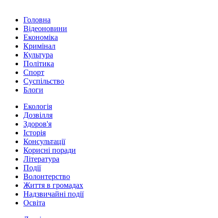
Головна
Відеоновини
Економіка
Кримінал
Культура
Політика
Спорт
Суспільство
Блоги
Екологія
Дозвілля
Здоров'я
Історія
Консультації
Корисні поради
Література
Події
Волонтерство
Життя в громадах
Надзвичайні події
Освіта