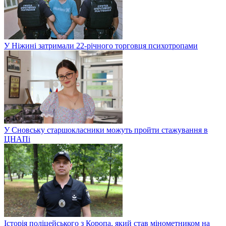
У Ніжині затримали 22-річного торговця психотропами
У Сновську старшокласники можуть пройти стажування в
ЦНАПі
Історія поліцейського з Коропа, який став мінометником на