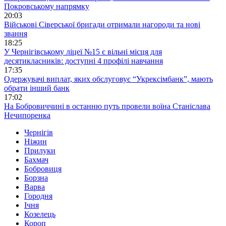
Покровському напрямку
20:03
Військові Сіверської бригади отримали нагороди та нові
звання
18:25
У Чернігівському ліцеї №15 є вільні місця для
десятикласників: доступні 4 профілі навчання
17:35
Одержувачі виплат, яких обслуговує “Укрексімбанк”, мають
обрати інший банк
17:02
На Бобровиччині в останню путь провели воїна Станіслава
Нечипоренка
Чернігів
Ніжин
Прилуки
Бахмач
Бобровиця
Борзна
Варва
Городня
Ічня
Козелець
Короп