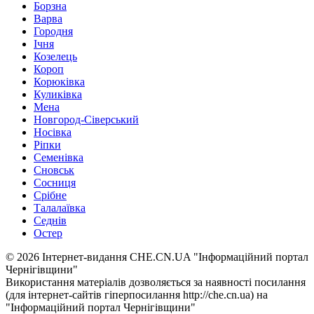
Борзна
Варва
Городня
Ічня
Козелець
Короп
Корюківка
Куликівка
Мена
Новгород-Сіверський
Носівка
Ріпки
Семенівка
Сновськ
Сосниця
Срібне
Талалаївка
Седнів
Остер
© 2026 Інтернет-видання CHE.CN.UA "Інформаційний портал
Чернiгiвщини"
Використання матеріалів дозволяється за наявності посилання
(для інтернет-сайтів гіперпосилання http://che.cn.ua) на
"Інформаційний портал Чернiгiвщини"