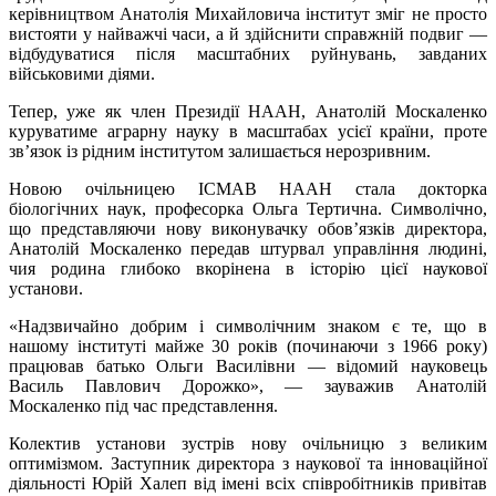
керівництвом Анатолія Михайловича інститут зміг не просто
вистояти у найважчі часи, а й здійснити справжній подвиг —
відбудуватися після масштабних руйнувань, завданих
військовими діями.
Тепер, уже як член Президії НААН, Анатолій Москаленко
куруватиме аграрну науку в масштабах усієї країни, проте
зв’язок із рідним інститутом залишається нерозривним.
Новою очільницею ІСМАВ НААН стала докторка
біологічних наук, професорка Ольга Тертична. Символічно,
що представляючи нову виконувачку обов’язків директора,
Анатолій Москаленко передав штурвал управління людині,
чия родина глибоко вкорінена в історію цієї наукової
установи.
«Надзвичайно добрим і символічним знаком є те, що в
нашому інституті майже 30 років (починаючи з 1966 року)
працював батько Ольги Василівни — відомий науковець
Василь Павлович Дорожко», — зауважив Анатолій
Москаленко під час представлення.
Колектив установи зустрів нову очільницю з великим
оптимізмом. Заступник директора з наукової та інноваційної
діяльності Юрій Халеп від імені всіх співробітників привітав