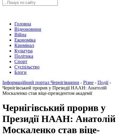
Головна
Відеоновини
Війна
Економіка
Кримінал
Культура
Політика
Спорт
Суспільство
Блоги
Інформаційний портал Чернігівщини
-
Різне
-
Події
-
Чернігівський прорив у Президії НААН: Анатолій
Москаленко став віце-президентом академії
Чернігівський прорив у
Президії НААН: Анатолій
Москаленко став віце-