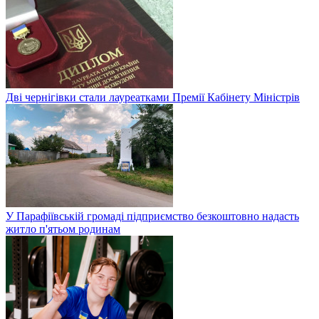
Дві чернігівки стали лауреатками Премії Кабінету Міністрів
У Парафіївській громаді підприємство безкоштовно надасть
житло п'ятьом родинам