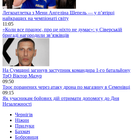
Легкоатлетка з Мени Ангеліна Шепель — у п’ятірці
найкращих на чемпіонаті світу
11:05
«Коли все працює, про це ніхто не думає»: у Сіверській
бригаді нагородили зв’язківців
На Сумщині загинув заступник командира 1-го батальйону
ТрО Віктор Мазур
09:50
Троє поранених через атаку дрона по магазину в Семенівці
09:15
Як учасникам бойових дій отримати допомогу до Дня
Незалежності
Чернігів
Ніжин
Прилуки
Бахмач
Бобровиця