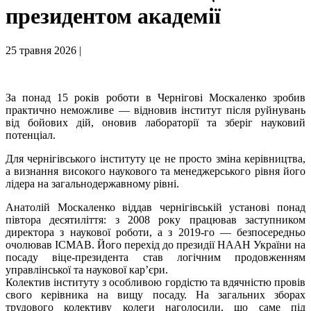
президентом академії
25 травня 2026 |
За понад 15 років роботи в Чернігові Москаленко зробив
практично неможливе — відновив інститут після руйнувань
від бойових дій, оновив лабораторії та зберіг науковий
потенціал.
Для чернігівського інституту це не просто зміна керівництва,
а визнання високого наукового та менеджерського рівня його
лідера на загальнодержавному рівні.
Анатолій Москаленко віддав чернігівській установі понад
півтора десятиліття: з 2008 року працював заступником
директора з наукової роботи, а з 2019-го — безпосередньо
очолював ІСМАВ. Його перехід до президії НААН України на
посаду віце-президента став логічним продовженням
управлінської та наукової кар’єри.
Колектив інституту з особливою гордістю та вдячністю провів
свого керівника на вищу посаду. На загальних зборах
трудового колективу колеги наголосили, що саме під