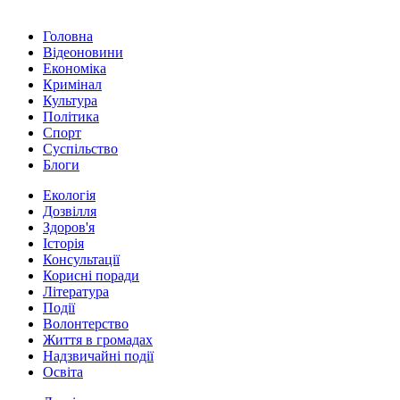
Головна
Відеоновини
Економіка
Кримінал
Культура
Політика
Спорт
Суспільство
Блоги
Екологія
Дозвілля
Здоров'я
Історія
Консультації
Корисні поради
Література
Події
Волонтерство
Життя в громадах
Надзвичайні події
Освіта