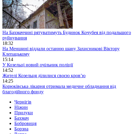
На Бахмаччині рятуватимуть Будинок Кочубея від подальшого
руйнування
18:32
На Менщині віддали останню шану Захисникові Віктору
Клепацькому
15:14
У Козельці новий очільник поліції
14:52
Жителі Козельця ділилися своєю кров’ю
14:25
Корюківська лікарня отримала медичне обладнання від
благодійного фонду
Чернігів
Ніжин
Прилуки
Бахмач
Бобровиця
Борзна