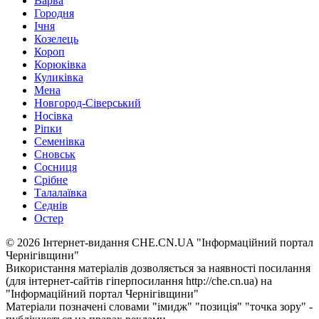
Варва
Городня
Ічня
Козелець
Короп
Корюківка
Куликівка
Мена
Новгород-Сіверський
Носівка
Ріпки
Семенівка
Сновськ
Сосниця
Срібне
Талалаївка
Седнів
Остер
© 2026 Інтернет-видання CHE.CN.UA "Інформаційний портал
Чернiгiвщини"
Використання матеріалів дозволяється за наявності посилання
(для інтернет-сайтів гіперпосилання http://che.cn.ua) на
"Інформаційний портал Чернiгiвщини"
Матеріали позначені словами "імидж" "позиція" "точка зору" -