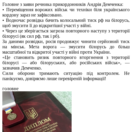
Головне з заяви речника прикордонників Андрія Демченка:
• Переміщення ворожих військ чи техніки біля українського
кордону зараз не зафіксовано.
• Водночас розвідка бачить колосальний тиск рф на білорусь,
щоб змусити її до відкритішої участі у війні.
• Через це зберігається загроза повторного наступу з території
білорусі (як сил рф, так і рб).
За даними розвідки, росія продовжує чинити серйозний тиск
на мінськ. Мета ворога — змусити білорусь до більш
масштабної та відкритої участі у війні проти України.
«Це становить ризик повторного вторгнення з території
білорусі — або білоруських, або російських військ», —
зазначив Демченко.
Сили оборони тримають ситуацію під контролем. Не
панікуємо, довіряємо лише перевіреній інформації!
головне