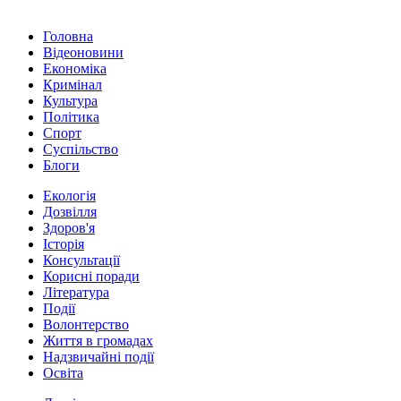
Головна
Відеоновини
Економіка
Кримінал
Культура
Політика
Спорт
Суспільство
Блоги
Екологія
Дозвілля
Здоров'я
Історія
Консультації
Корисні поради
Література
Події
Волонтерство
Життя в громадах
Надзвичайні події
Освіта