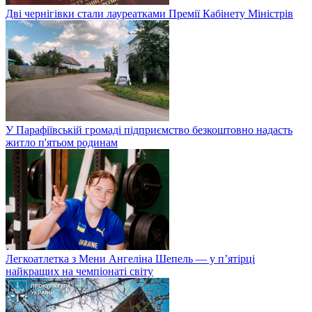
Дві чернігівки стали лауреатками Премії Кабінету Міністрів
У Парафіївській громаді підприємство безкоштовно надасть
житло п'ятьом родинам
Легкоатлетка з Мени Ангеліна Шепель — у п’ятірці
найкращих на чемпіонаті світу