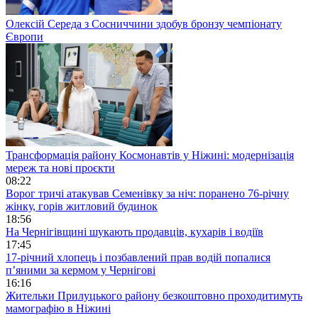
Олексій Середа з Сосниччини здобув бронзу чемпіонату
Європи
Трансформація району Космонавтів у Ніжині: модернізація
мереж та нові проєкти
08:22
Ворог тричі атакував Семенівку за ніч: поранено 76-річну
жінку, горів житловий будинок
18:56
На Чернігівщині шукають продавців, кухарів і водіїв
17:45
17-річний хлопець і позбавлений прав водій попалися
п’яними за кермом у Чернігові
16:16
Жительки Прилуцького району безкоштовно проходитимуть
мамографію в Ніжині