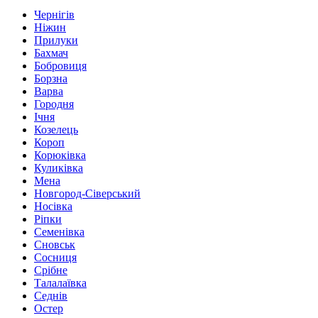
Чернігів
Ніжин
Прилуки
Бахмач
Бобровиця
Борзна
Варва
Городня
Ічня
Козелець
Короп
Корюківка
Куликівка
Мена
Новгород-Сіверський
Носівка
Ріпки
Семенівка
Сновськ
Сосниця
Срібне
Талалаївка
Седнів
Остер