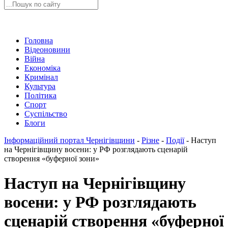
Головна
Відеоновини
Війна
Економіка
Кримінал
Культура
Політика
Спорт
Суспільство
Блоги
Інформаційний портал Чернігівщини
-
Різне
-
Події
-
Наступ
на Чернігівщину восени: у РФ розглядають сценарій
створення «буферної зони»
Наступ на Чернігівщину
восени: у РФ розглядають
сценарій створення «буферної