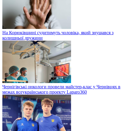
На Корюківщині судитимуть чоловіка, який знущався з
колишньої дружини
Чернігівські онкологи провели майстер-клас у Чернівцях в
межах всеукраїнського проекту Laparo360