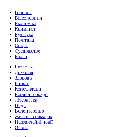
Головна
Відеоновини
Економіка
Кримінал
Культура
Політика
Спорт
Суспільство
Блоги
Екологія
Дозвілля
Здоров'я
Історія
Консультації
Корисні поради
Література
Події
Волонтерство
Життя в громадах
Надзвичайні події
Освіта