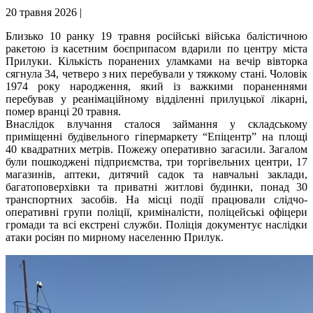
20 травня 2026 |
Близько 10 ранку 19 травня російські війська балістичною
ракетою із касетним боєприпасом вдарили по центру міста
Прилуки. Кількість поранених уламками на вечір вівторка
сягнула 34, четверо з них перебували у тяжкому стані. Чоловік
1974 року народження, який із важкими пораненнями
перебував у реанімаційному відділенні прилуцької лікарні,
помер вранці 20 травня.
Внаслідок влучання сталося займання у складському
приміщенні будівельного гіпермаркету “Епіцентр” на площі
40 квадратних метрів. Пожежу оперативно загасили. Загалом
були пошкоджені підприємства, три торгівельних центри, 17
магазинів, аптеки, дитячий садок та навчальні заклади,
багатоповерхівки та приватні житлові будинки, понад 30
транспортних засобів. На місці події працювали слідчо-
оперативні групи поліції, криміналісти, поліцейські офіцери
громади та всі екстрені служби. Поліція документує наслідки
атаки росіян по мирному населенню Прилук.