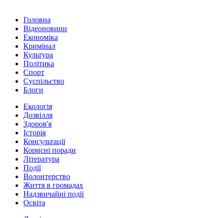
Головна
Відеоновини
Економіка
Кримінал
Культура
Політика
Спорт
Суспільство
Блоги
Екологія
Дозвілля
Здоров'я
Історія
Консультації
Корисні поради
Література
Події
Волонтерство
Життя в громадах
Надзвичайні події
Освіта