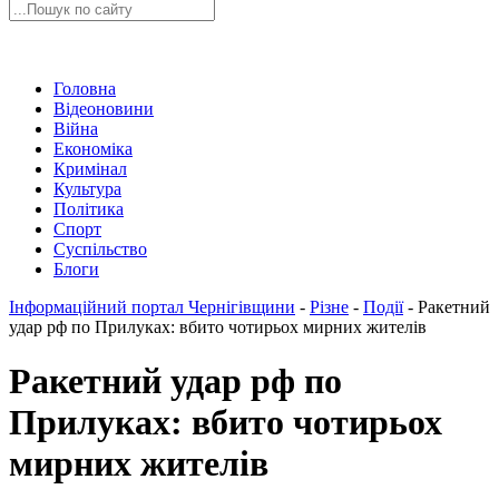
Головна
Відеоновини
Війна
Економіка
Кримінал
Культура
Політика
Спорт
Суспільство
Блоги
Інформаційний портал Чернігівщини
-
Різне
-
Події
-
Ракетний
удар рф по Прилуках: вбито чотирьох мирних жителів
Ракетний удар рф по
Прилуках: вбито чотирьох
мирних жителів