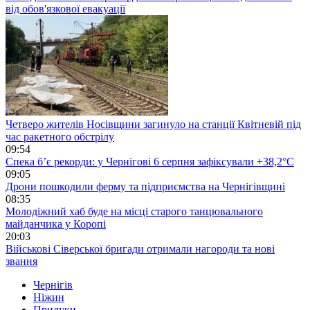
від обов'язкової евакуації
Четверо жителів Носівщини загинуло на станції Квітневій під
час ракетного обстрілу
09:54
Спека б’є рекорди: у Чернігові 6 серпня зафіксували +38,2°С
09:05
Дрони пошкодили ферму та підприємства на Чернігівщині
08:35
Молодіжний хаб буде на місці старого танцювального
майданчика у Коропі
20:03
Військові Сіверської бригади отримали нагороди та нові
звання
Чернігів
Ніжин
Прилуки