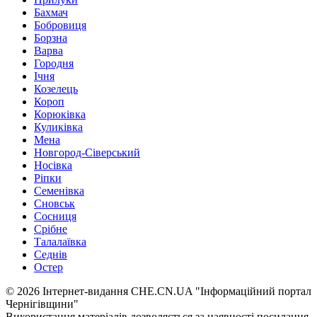
Бахмач
Бобровиця
Борзна
Варва
Городня
Ічня
Козелець
Короп
Корюківка
Куликівка
Мена
Новгород-Сіверський
Носівка
Ріпки
Семенівка
Сновськ
Сосниця
Срібне
Талалаївка
Седнів
Остер
© 2026 Інтернет-видання CHE.CN.UA "Інформаційний портал
Чернiгiвщини"
Використання матеріалів дозволяється за наявності посилання