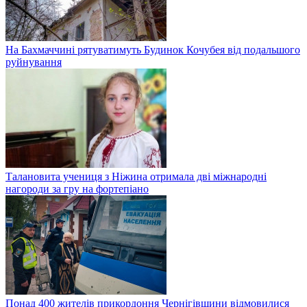
На Бахмаччині рятуватимуть Будинок Кочубея від подальшого
руйнування
Талановита учениця з Ніжина отримала дві міжнародні
нагороди за гру на фортепіано
Понад 400 жителів прикордоння Чернігівщини відмовилися