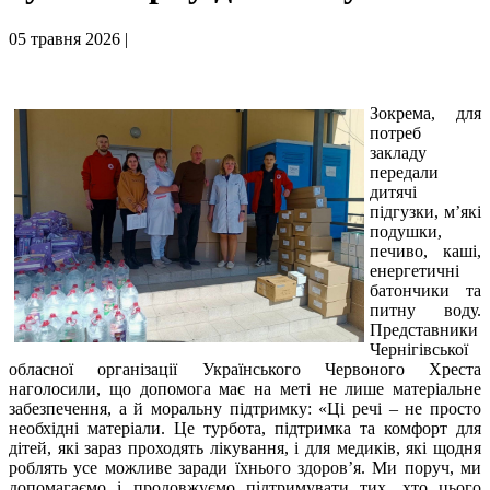
05 травня 2026 |
Зокрема, для
потреб
закладу
передали
дитячі
підгузки, м’які
подушки,
печиво, каші,
енергетичні
батончики та
питну воду.
Представники
Чернігівської
обласної організації Українського Червоного Хреста
наголосили, що допомога має на меті не лише матеріальне
забезпечення, а й моральну підтримку: «Ці речі – не просто
необхідні матеріали. Це турбота, підтримка та комфорт для
дітей, які зараз проходять лікування, і для медиків, які щодня
роблять усе можливе заради їхнього здоров’я. Ми поруч, ми
допомагаємо і продовжуємо підтримувати тих, хто цього