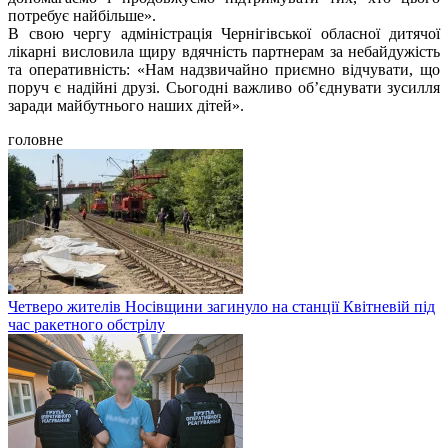
потребує найбільше».
В свою чергу адміністрація Чернігівської обласної дитячої
лікарні висловила щиру вдячність партнерам за небайдужість
та оперативність: «Нам надзвичайно приємно відчувати, що
поруч є надійні друзі. Сьогодні важливо об’єднувати зусилля
заради майбутнього наших дітей».
головне
Четверо жителів Носівщини загинуло на станції Квітневій під
час ракетного обстрілу