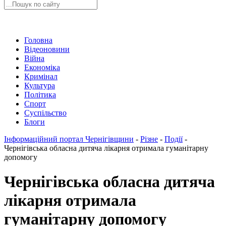
Головна
Відеоновини
Війна
Економіка
Кримінал
Культура
Політика
Спорт
Суспільство
Блоги
Інформаційний портал Чернігівщини
-
Різне
-
Події
-
Чернігівська обласна дитяча лікарня отримала гуманітарну
допомогу
Чернігівська обласна дитяча
лікарня отримала
гуманітарну допомогу