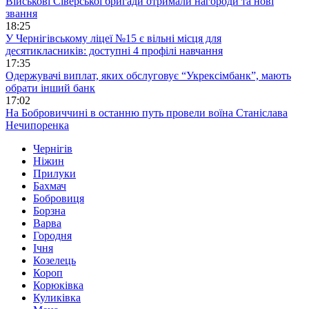
Військові Сіверської бригади отримали нагороди та нові
звання
18:25
У Чернігівському ліцеї №15 є вільні місця для
десятикласників: доступні 4 профілі навчання
17:35
Одержувачі виплат, яких обслуговує “Укрексімбанк”, мають
обрати інший банк
17:02
На Бобровиччині в останню путь провели воїна Станіслава
Нечипоренка
Чернігів
Ніжин
Прилуки
Бахмач
Бобровиця
Борзна
Варва
Городня
Ічня
Козелець
Короп
Корюківка
Куликівка