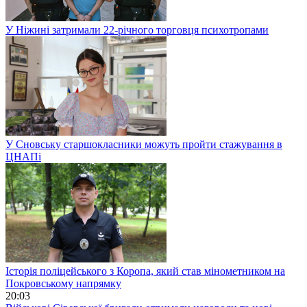
У Ніжині затримали 22-річного торговця психотропами
У Сновську старшокласники можуть пройти стажування в
ЦНАПі
Історія поліцейського з Коропа, який став мінометником на
Покровському напрямку
20:03