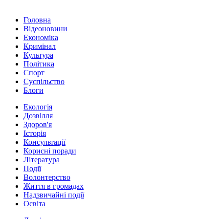
Головна
Відеоновини
Економіка
Кримінал
Культура
Політика
Спорт
Суспільство
Блоги
Екологія
Дозвілля
Здоров'я
Історія
Консультації
Корисні поради
Література
Події
Волонтерство
Життя в громадах
Надзвичайні події
Освіта