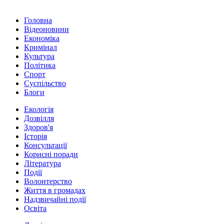
Головна
Відеоновини
Економіка
Кримінал
Культура
Політика
Спорт
Суспільство
Блоги
Екологія
Дозвілля
Здоров'я
Історія
Консультації
Корисні поради
Література
Події
Волонтерство
Життя в громадах
Надзвичайні події
Освіта