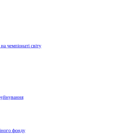
на чемпіонаті світу
 руйнування
йного фонду