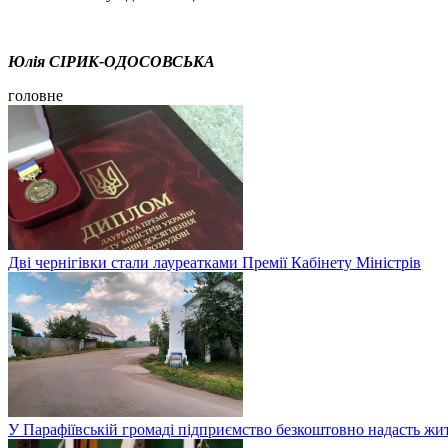
Юлія СІРИК-ОДОСОВСЬКА
головне
Дві чернігівки стали лауреатками Премії Кабінету Міністрів
У Парафіївській громаді підприємство безкоштовно надасть жи