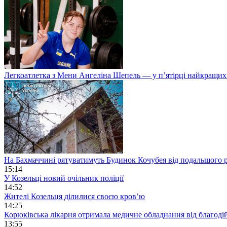
Легкоатлетка з Мени Ангеліна Шепель — у п’ятірці найкращих 
На Бахмаччині рятуватимуть Будинок Кочубея від подальшого
15:14
У Козельці новий очільник поліції
14:52
Жителі Козельця ділилися своєю кров’ю
14:25
Корюківська лікарня отримала медичне обладнання від благоді
13:55