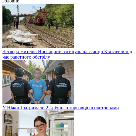
головне
Четверо жителів Носівщини загинуло на станції Квітневій під
час ракетного обстрілу
У Ніжині затримали 22-річного торговця психотропами