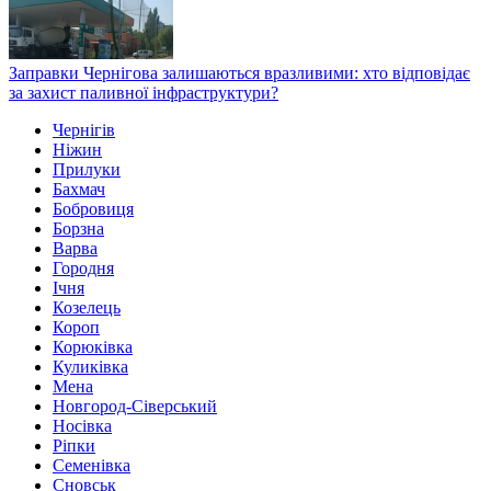
Заправки Чернігова залишаються вразливими: хто відповідає
за захист паливної інфраструктури?
Чернігів
Ніжин
Прилуки
Бахмач
Бобровиця
Борзна
Варва
Городня
Ічня
Козелець
Короп
Корюківка
Куликівка
Мена
Новгород-Сіверський
Носівка
Ріпки
Семенівка
Сновськ