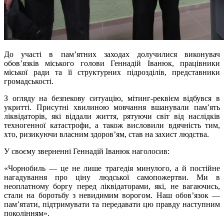
До участі в пам’ятних заходах долучилися виконувач
обов’язків міського голови Геннадій Іванюк, працівники
міської ради та її структурних підрозділів, представники
громадськості.
З огляду на безпекову ситуацію, мітинг-реквієм відбувся в
укритті. Присутні хвилиною мовчання вшанували пам’ять
ліквідаторів, які віддали життя, рятуючи світ від наслідків
техногенної катастрофи, а також висловили вдячність тим,
хто, ризикуючи власним здоров’ям, став на захист людства.
У своєму зверненні Геннадій Іванюк наголосив:
«Чорнобиль — це не лише трагедія минулого, а й постійне
нагадування про ціну людської самопожертви. Ми в
неоплатному боргу перед ліквідаторами, які, не вагаючись,
стали на боротьбу з невидимим ворогом. Наш обов’язок —
пам’ятати, підтримувати та передавати цю правду наступним
поколінням».