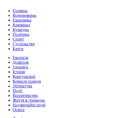
Головна
Відеоновини
Економіка
Кримінал
Культура
Політика
Спорт
Суспільство
Блоги
Екологія
Дозвілля
Здоров'я
Історія
Консультації
Корисні поради
Література
Події
Волонтерство
Життя в громадах
Надзвичайні події
Освіта