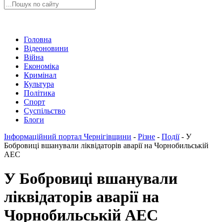
Головна
Відеоновини
Війна
Економіка
Кримінал
Культура
Політика
Спорт
Суспільство
Блоги
Інформаційний портал Чернігівщини
-
Різне
-
Події
-
У
Бобровиці вшанували ліквідаторів аварії на Чорнобильській
АЕС
У Бобровиці вшанували
ліквідаторів аварії на
Чорнобильській АЕС