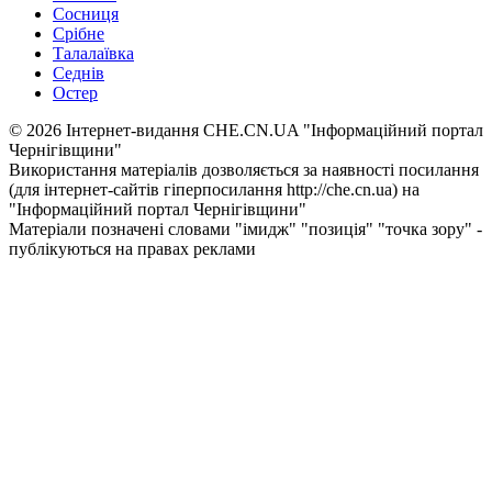
Сосниця
Срібне
Талалаївка
Седнів
Остер
© 2026 Інтернет-видання CHE.CN.UA "Інформаційний портал
Чернiгiвщини"
Використання матеріалів дозволяється за наявності посилання
(для інтернет-сайтів гіперпосилання http://che.cn.ua) на
"Інформаційний портал Чернiгiвщини"
Матеріали позначені словами "імидж" "позиція" "точка зору" -
публікуються на правах реклами