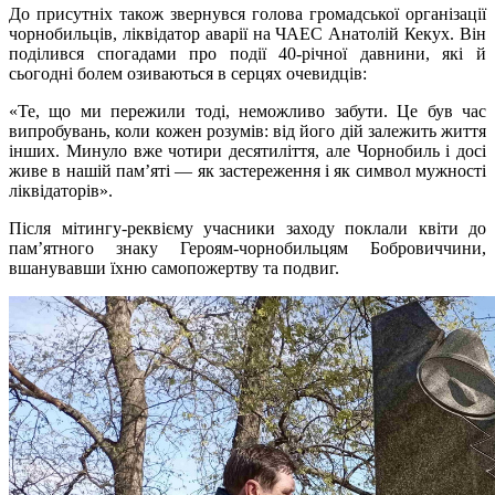
До присутніх також звернувся голова громадської організації
чорнобильців, ліквідатор аварії на ЧАЕС Анатолій Кекух. Він
поділився спогадами про події 40-річної давнини, які й
сьогодні болем озиваються в серцях очевидців:
«Те, що ми пережили тоді, неможливо забути. Це був час
випробувань, коли кожен розумів: від його дій залежить життя
інших. Минуло вже чотири десятиліття, але Чорнобиль і досі
живе в нашій пам’яті — як застереження і як символ мужності
ліквідаторів».
Після мітингу-реквієму учасники заходу поклали квіти до
пам’ятного знаку Героям-чорнобильцям Бобровиччини,
вшанувавши їхню самопожертву та подвиг.