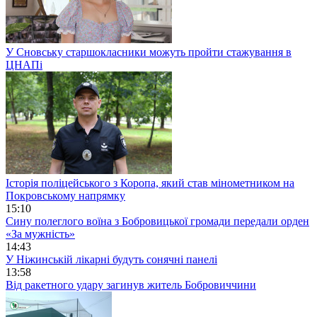
У Сновську старшокласники можуть пройти стажування в
ЦНАПі
Історія поліцейського з Коропа, який став мінометником на
Покровському напрямку
15:10
Сину полеглого воїна з Бобровицької громади передали орден
«За мужність»
14:43
У Ніжинській лікарні будуть сонячні панелі
13:58
Від ракетного удару загинув житель Бобровиччини