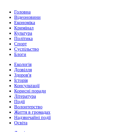
Головна
Відеоновини
Економіка
Кримінал
Культура
Політика
Спорт
Суспільство
Блоги
Екологія
Дозвілля
Здоров'я
Історія
Консультації
Корисні поради
Література
Події
Волонтерство
Життя в громадах
Надзвичайні події
Освіта