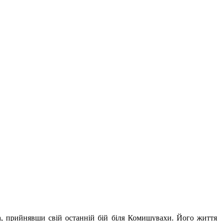
га, прийнявши свій останній бій біля Комишувахи. Його життя