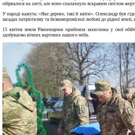
обірвалося на злеті, але воно спалахнуло яскравим світлом жерт
У народі кажуть: «Яке дерево, такі й квіти». Олександр був г
засадах патріотизму та безкомпромісної любові до рідної землі,
15 квітня земля Рівненщини прийняла захисника у свої обій
здобуваємо вічних вартових нашого неба.