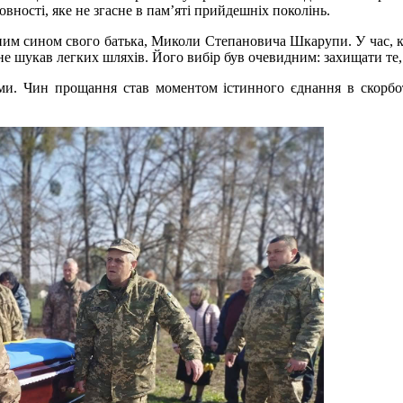
овності, яке не згасне в пам’яті прийдешніх поколінь.
ідним сином свого батька, Миколи Степановича Шкарупи. У час, 
 не шукав легких шляхів. Його вибір був очевидним: захищати те, 
ми. Чин прощання став моментом істинного єднання в скорботі,