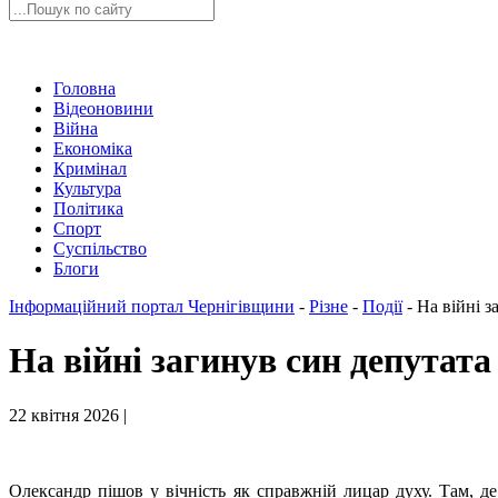
Головна
Відеоновини
Війна
Економіка
Кримінал
Культура
Політика
Спорт
Суспільство
Блоги
Інформаційний портал Чернігівщини
-
Різне
-
Події
-
На війні з
На війні загинув син депутата
22 квітня 2026 |
Олександр пішов у вічність як справжній лицар духу. Там, д