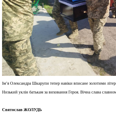
Ім’я Олександра Шкарупи тепер навіки вписане золотими літерам
Низький уклін батькам за виховання Героя. Вічна слава славно
Святослав ЖОЛУДЬ