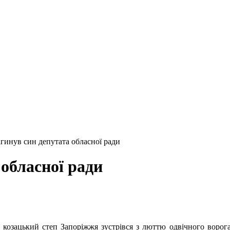
агинув син депутата обласної ради
 обласної ради
е козацький степ Запоріжжя зустрівся з люттю одвічного воро