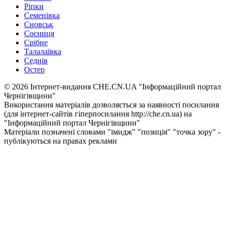
Ріпки
Семенівка
Сновськ
Сосниця
Срібне
Талалаївка
Седнів
Остер
© 2026 Інтернет-видання CHE.CN.UA "Інформаційний портал
Чернiгiвщини"
Використання матеріалів дозволяється за наявності посилання
(для інтернет-сайтів гіперпосилання http://che.cn.ua) на
"Інформаційний портал Чернiгiвщини"
Матеріали позначені словами "імидж" "позиція" "точка зору" -
публікуються на правах реклами