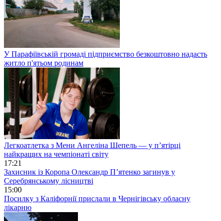
У Парафіївській громаді підприємство безкоштовно надасть
житло п'ятьом родинам
Легкоатлетка з Мени Ангеліна Шепель — у п’ятірці
найкращих на чемпіонаті світу
17:21
Захисник із Коропа Олександр П’ятенко загинув у
Серебрянському лісництві
15:00
Посилку з Каліфорнії прислали в Чернігівську обласну
лікарню