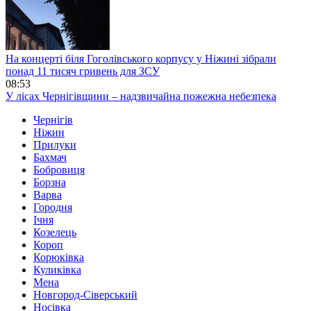
На концерті біля Гоголівського корпусу у Ніжині зібрали
понад 11 тисяч гривень для ЗСУ
08:53
У лісах Чернігівщини – надзвичайна пожежна небезпека
Чернігів
Ніжин
Прилуки
Бахмач
Бобровиця
Борзна
Варва
Городня
Ічня
Козелець
Короп
Корюківка
Куликівка
Мена
Новгород-Сіверський
Носівка