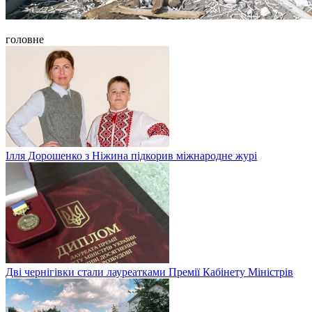
головне
Ілля Дорошенко з Ніжина підкорив міжнародне журі
Дві чернігівки стали лауреатками Премії Кабінету Міністрів