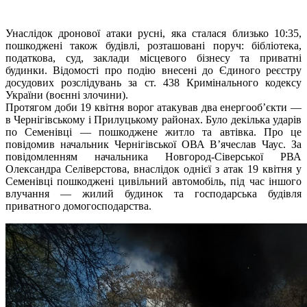
Унаслідок дронової атаки русні, яка сталася близько 10:35,
пошкоджені також будівлі, розташовані поруч: бібліотека,
податкова, суд, заклади місцевого бізнесу та приватні
будинки. Відомості про подію внесені до Єдиного реєстру
досудових розслідувань за ст. 438 Кримінального кодексу
України (воєнні злочини).
Протягом доби 19 квітня ворог атакував два енергообʼєкти —
в Чернігівському і Прилуцькому районах. Було декілька ударів
по Семенівці — пошкоджене житло та автівка. Про це
повідомив начальник Чернігівської ОВА В’ячеслав Чаус. За
повідомленням начальника Новгород-Сіверської РВА
Олександра Селіверстова, внаслідок однієї з атак 19 квітня у
Семенівці пошкоджені цивільний автомобіль, під час іншого
влучання — жилий будинок та господарська будівля
приватного домогосподарства.