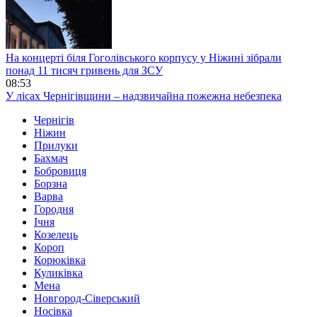
На концерті біля Гоголівського корпусу у Ніжині зібрали
понад 11 тисяч гривень для ЗСУ
08:53
У лісах Чернігівщини – надзвичайна пожежна небезпека
Чернігів
Ніжин
Прилуки
Бахмач
Бобровиця
Борзна
Варва
Городня
Ічня
Козелець
Короп
Корюківка
Куликівка
Мена
Новгород-Сіверський
Носівка