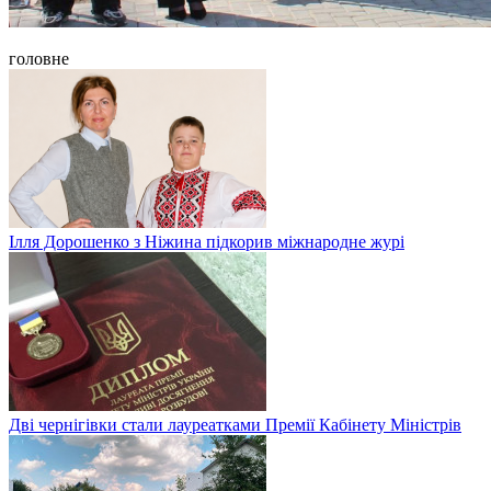
головне
Ілля Дорошенко з Ніжина підкорив міжнародне журі
Дві чернігівки стали лауреатками Премії Кабінету Міністрів