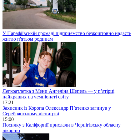
У Парафіївській громаді підприємство безкоштовно надасть
житло п'ятьом родинам
Легкоатлетка з Мени Ангеліна Шепель — у п’ятірці
найкращих на чемпіонаті світу
17:21
Захисник із Коропа Олександр П’ятенко загинув у
Серебрянському лісництві
15:00
Посилку з Каліфорнії прислали в Чернігівську обласну
лікарню