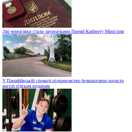
Дві чернігівки стали лауреатками Премії Кабінету Міністрів
У Парафіївській громаді підприємство безкоштовно надасть
житло п'ятьом родинам