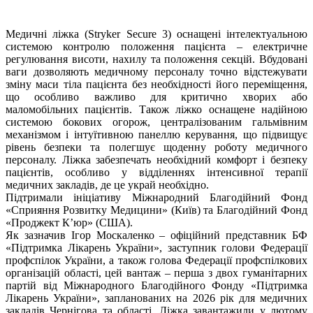
Медичні ліжка (Stryker Secure 3) оснащені інтелектуальною
системою контролю положення пацієнта – електричне
регулювання висоти, нахилу та положення секцій. Вбудовані
ваги дозволяють медичному персоналу точно відстежувати
зміну маси тіла пацієнта без необхідності його переміщення,
що особливо важливо для критично хворих або
маломобільних пацієнтів. Також ліжко оснащене надійною
системою бокових огорож, централізованим гальмівним
механізмом і інтуїтивною панеллю керування, що підвищує
рівень безпеки та полегшує щоденну роботу медичного
персоналу. Ліжка забезпечать необхідний комфорт і безпеку
пацієнтів, особливо у відділеннях інтенсивної терапії
медичних закладів, де це украй необхідно.
Підтримали ініціативу Міжнародний Благодійний Фонд
«Сприяння Розвитку Медицини» (Київ) та Благодійний Фонд
«Проджект К’юр» (США).
Як зазначив Ігор Москаленко – офіційний представник БФ
«Підтримка Лікарень України», заступник голови Федерації
профспілок України, а також голова Федерації профспілкових
організацій області, цей вантаж – перша з двох гуманітарних
партій від Міжнародного Благодійного Фонду «Підтримка
Лікарень України», запланованих на 2026 рік для медичних
закладів Чернігова та області. Ліжка завантажили у лютому