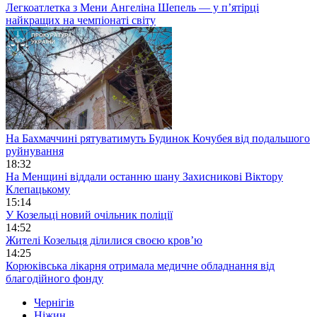
Легкоатлетка з Мени Ангеліна Шепель — у п’ятірці
найкращих на чемпіонаті світу
На Бахмаччині рятуватимуть Будинок Кочубея від подальшого
руйнування
18:32
На Менщині віддали останню шану Захисникові Віктору
Клепацькому
15:14
У Козельці новий очільник поліції
14:52
Жителі Козельця ділилися своєю кров’ю
14:25
Корюківська лікарня отримала медичне обладнання від
благодійного фонду
Чернігів
Ніжин