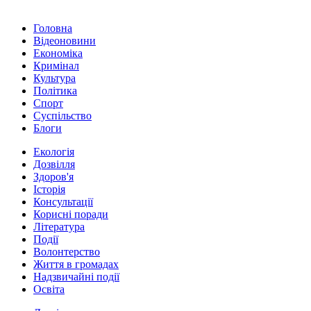
Головна
Відеоновини
Економіка
Кримінал
Культура
Політика
Спорт
Суспільство
Блоги
Екологія
Дозвілля
Здоров'я
Історія
Консультації
Корисні поради
Література
Події
Волонтерство
Життя в громадах
Надзвичайні події
Освіта