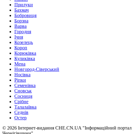
Прилуки
Бахмач
Бобровиця
Борзна
Варва
Городня
Ічня
Козелець
Короп
Корюківка
Куликівка
Мена
Новгород-Сіверський
Носівка
Ріпки
Семенівка
Сновськ
Сосниця
Срібне
Талалаївка
Седнів
Остер
© 2026 Інтернет-видання CHE.CN.UA "Інформаційний портал
Чернiгiвщини"