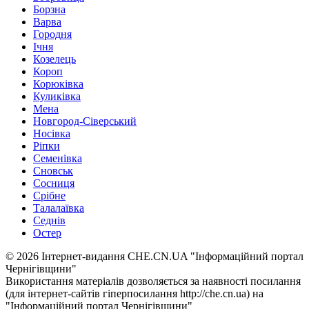
Борзна
Варва
Городня
Ічня
Козелець
Короп
Корюківка
Куликівка
Мена
Новгород-Сіверський
Носівка
Ріпки
Семенівка
Сновськ
Сосниця
Срібне
Талалаївка
Седнів
Остер
© 2026 Інтернет-видання CHE.CN.UA "Інформаційний портал
Чернiгiвщини"
Використання матеріалів дозволяється за наявності посилання
(для інтернет-сайтів гіперпосилання http://che.cn.ua) на
"Інформаційний портал Чернiгiвщини"