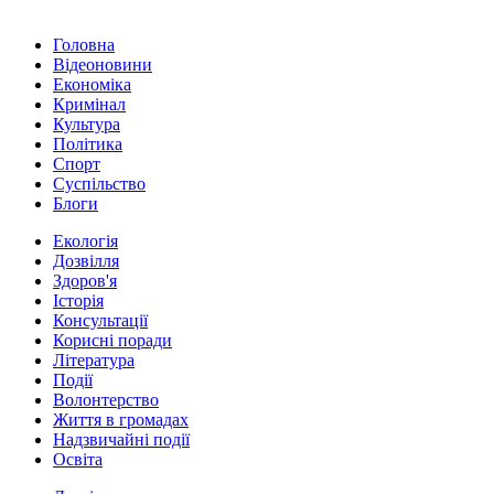
Головна
Відеоновини
Економіка
Кримінал
Культура
Політика
Спорт
Суспільство
Блоги
Екологія
Дозвілля
Здоров'я
Історія
Консультації
Корисні поради
Література
Події
Волонтерство
Життя в громадах
Надзвичайні події
Освіта