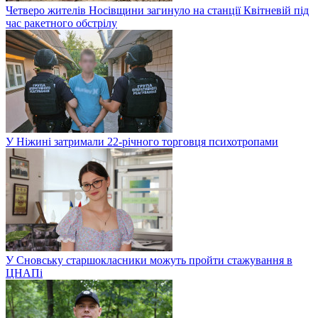
Четверо жителів Носівщини загинуло на станції Квітневій під
час ракетного обстрілу
У Ніжині затримали 22-річного торговця психотропами
У Сновську старшокласники можуть пройти стажування в
ЦНАПі