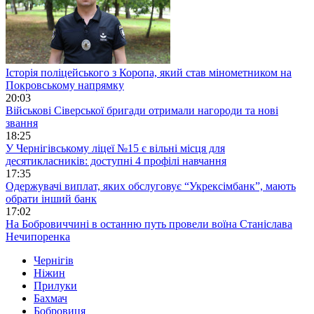
Історія поліцейського з Коропа, який став мінометником на
Покровському напрямку
20:03
Військові Сіверської бригади отримали нагороди та нові
звання
18:25
У Чернігівському ліцеї №15 є вільні місця для
десятикласників: доступні 4 профілі навчання
17:35
Одержувачі виплат, яких обслуговує “Укрексімбанк”, мають
обрати інший банк
17:02
На Бобровиччині в останню путь провели воїна Станіслава
Нечипоренка
Чернігів
Ніжин
Прилуки
Бахмач
Бобровиця