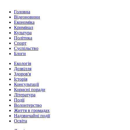
Головна
Відеоновини
Економіка
Кримінал
Культура
Політика
Спорт
Суспільство
Блоги
Екологія
Дозвілля
Здоров'я
Історія
Консультації
Корисні поради
Література
Події
Волонтерство
Життя в громадах
Надзвичайні події
Освіта