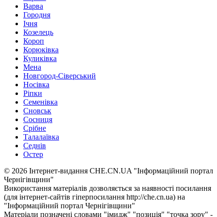
Варва
Городня
Ічня
Козелець
Короп
Корюківка
Куликівка
Мена
Новгород-Сіверський
Носівка
Ріпки
Семенівка
Сновськ
Сосниця
Срібне
Талалаївка
Седнів
Остер
© 2026 Інтернет-видання CHE.CN.UA "Інформаційний портал
Чернiгiвщини"
Використання матеріалів дозволяється за наявності посилання
(для інтернет-сайтів гіперпосилання http://che.cn.ua) на
"Інформаційний портал Чернiгiвщини"
Матеріали позначені словами "імидж" "позиція" "точка зору" -