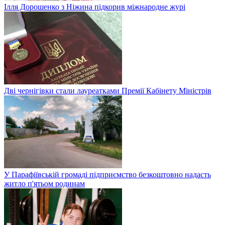
Ілля Дорошенко з Ніжина підкорив міжнародне журі
Дві чернігівки стали лауреатками Премії Кабінету Міністрів
У Парафіївській громаді підприємство безкоштовно надасть
житло п'ятьом родинам