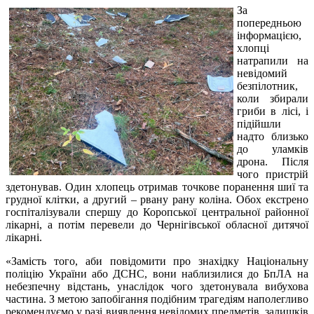
За
попередньою
інформацією,
хлопці
натрапили на
невідомий
безпілотник,
коли збирали
гриби в лісі, і
підійшли
надто близько
до уламків
дрона. Після
чого пристрій
здетонував. Один хлопець отримав точкове поранення шиї та
грудної клітки, а другий – рвану рану коліна. Обох екстрено
госпіталізували спершу до Коропської центральної районної
лікарні, а потім перевели до Чернігівської обласної дитячої
лікарні.
«Замість того, аби повідомити про знахідку Національну
поліцію України або ДСНС, вони наблизилися до БпЛА на
небезпечну відстань, унаслідок чого здетонувала вибухова
частина. З метою запобігання подібним трагедіям наполегливо
рекомендуємо у разі виявлення невідомих предметів, залишків