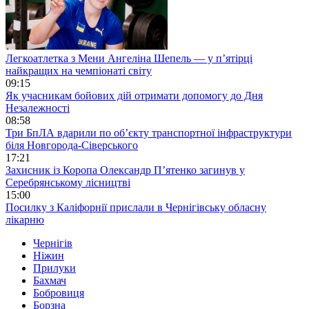
Легкоатлетка з Мени Ангеліна Шепель — у п’ятірці
найкращих на чемпіонаті світу
09:15
Як учасникам бойових дій отримати допомогу до Дня
Незалежності
08:58
Три БпЛА вдарили по об’єкту транспортної інфраструктури
біля Новгорода-Сіверського
17:21
Захисник із Коропа Олександр П’ятенко загинув у
Серебрянському лісництві
15:00
Посилку з Каліфорнії прислали в Чернігівську обласну
лікарню
Чернігів
Ніжин
Прилуки
Бахмач
Бобровиця
Борзна