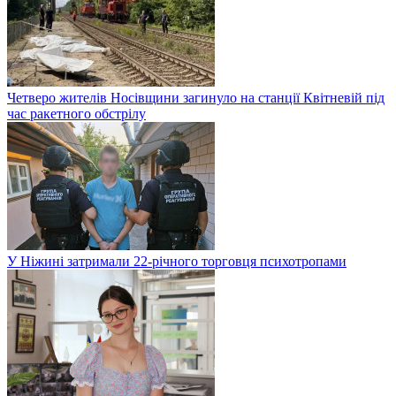
Четверо жителів Носівщини загинуло на станції Квітневій під
час ракетного обстрілу
У Ніжині затримали 22-річного торговця психотропами