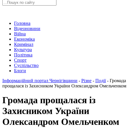
Головна
Відеоновини
Війна
Економіка
Кримінал
Культура
Політика
Спорт
Суспільство
Блоги
Інформаційний портал Чернігівщини
-
Різне
-
Події
-
Громада
прощалася із Захисником України Олександром Омельченком
Громада прощалася із
Захисником України
Олександром Омельченком