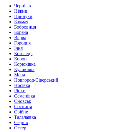
Чернігів
Ніжин
Прилуки
Бахмач
Бобровиця
Борзна
Варва
Городня
Ічня
Козелець
Короп
Корюківка
Куликівка
Мена
Новгород-Сіверський
Носівка
Ріпки
Семенівка
Сновськ
Сосниця
Срібне
Талалаївка
Седнів
Остер