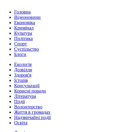
Головна
Відеоновини
Економіка
Кримінал
Культура
Політика
Спорт
Суспільство
Блоги
Екологія
Дозвілля
Здоров'я
Історія
Консультації
Корисні поради
Література
Події
Волонтерство
Життя в громадах
Надзвичайні події
Освіта