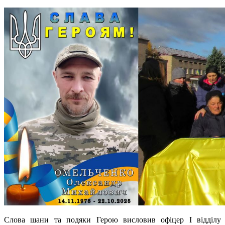
Слова шани та подяки Герою висловив офіцер І відділу