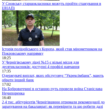
У Сновську старшокласники можуть пройти стажування в
ЦНАПі
Історія поліцейського з Коропа, який став мінометником на
Покровському напрямку
18:25
У Чернігівському ліцеї №15 є вільні місця для
десятикласників: доступні 4 профілі навчання
17:35
Одержувачі виплат, яких обслуговує “Укрексімбанк”, мають
обрати інший банк
17:02
На Бобровиччині в останню путь провели воїна Станіслава
Нечипоренка
16:40
2,4 тис. абітурієнтів Чернігівщини отримали рекомендації до
зарахування на бакалаврат: як перевірити та що робити далі