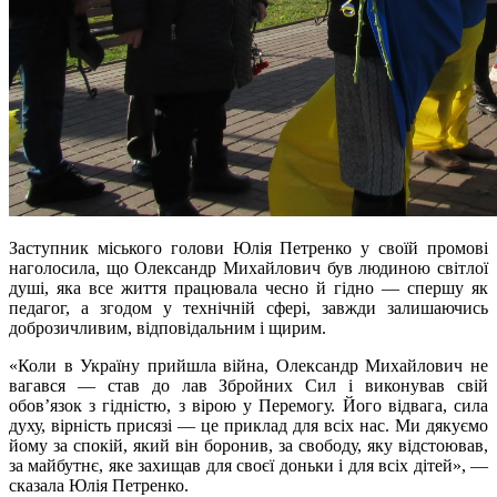
Заступник міського голови Юлія Петренко у своїй промові
наголосила, що Олександр Михайлович був людиною світлої
душі, яка все життя працювала чесно й гідно — спершу як
педагог, а згодом у технічній сфері, завжди залишаючись
доброзичливим, відповідальним і щирим.
«Коли в Україну прийшла війна, Олександр Михайлович не
вагався — став до лав Збройних Сил і виконував свій
обов’язок з гідністю, з вірою у Перемогу. Його відвага, сила
духу, вірність присязі — це приклад для всіх нас. Ми дякуємо
йому за спокій, який він боронив, за свободу, яку відстоював,
за майбутнє, яке захищав для своєї доньки і для всіх дітей», —
сказала Юлія Петренко.