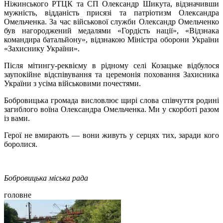
Ніжинського РТЦК та СП Олександр Шикута, відзначивши
мужність, відданість присязі та патріотизм Олександра
Омельченка. За час військової служби Олександр Омельченко
був нагороджений медалями «Гордість нації», «Відзнака
командира батальйону», відзнакою Міністра оборони України
«Захиснику України».
Після мітингу-реквієму в рідному селі Козацьке відбулося
заупокійне відспівування та церемонія поховання Захисника
України з усіма військовими почестями.
Бобровицька громада висловлює щирі слова співчуття родині
загиблого воїна Олександра Омельченка. Ми у скорботі разом
із вами.
Герої не вмирають — вони живуть у серцях тих, заради кого
боролися.
Бобровицька міська рада
головне