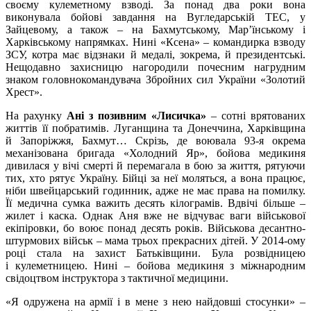
своєму кулеметному взводі. За понад два роки вона
виконувала бойові завдання на Вугледарській ТЕС, у
Зайцевому, а також – на Бахмутському, Мар’їнському і
Харківському напрямках. Нині «Ксена» – командирка взводу
ЗСУ, котра має відзнаки й медалі, зокрема, й президентські.
Нещодавно захисницю нагородили почесним нагрудним
знаком головнокомандувача Збройних сил України «Золотий
Хрест».
На рахунку
Ані з позивним «Лисичка»
– сотні врятованих
життів її побратимів. Луганщина та Донеччина, Харківщина
й Запоріжжя, Бахмут… Скрізь, де воювала 93-я окрема
механізована бригада «Холодний Яр», бойова медикиня
дивилася у вічі смерті й перемагала в бою за життя, рятуючи
тих, хто рятує Україну. Бійці за неї моляться, а вона працює,
ніби швейцарський годинник, адже не має права на помилку.
Її медична сумка важить десять кілограмів. Вдвічі більше –
жилет і каска. Однак Аня вже не відчуває ваги військової
екіпіровки, бо воює понад десять років. Військова десантно-
штурмових військ – мама трьох прекрасних дітей. У 2014-ому
році стала на захист Батьківщини. Була розвідницею
і кулеметницею. Нині – бойова медикиня з міжнародним
свідоцтвом інструктора з тактичної медицини.
«Я одружена на армії і в мене з нею найдовші стосунки» –