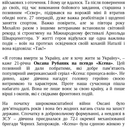
військових з оточення. І йому це вдалося. Та після повернення
до своїх, під час виконання бойового завдання, старшина з
позивним «Сєвєр», підірвався на ворожій міні й втратив
обидві ноги. 27 операцій, дуже важка реабілітація і щоденні
заняття спортом. Важко повірити, але за півтора року
Михайло разом з іншими ветеранами встановили світовий
рекорд зі стронгмену на Міжнародному фестивалі Арнольда
Шварценеггера. У житті героя відбулася ще одна важлива
подія – воїн на протезах освідчився своїй коханій Наталії і
вона відповіла: «Так!»
«Я готова вмерти за Україну, але я хочу жити за Україну», –
каже 21-річна
Оксана Рубаняк на псевдо «Ксена»
. Цей
позивний їй дали побратими, які добре пам’ятають
популярний американський серіал «Ксена: принцеса-воїн». Не
дивно, адже дівчина нагадує головну героїню своєю
витримкою та характером. Проте наша сучасниця пішла
набагато далі. Вона не лише воює за свою країну, а й пише
вірші з окопів, які є свідками фронтових подій.
На початку широкомасштабної війни Оксані було
дев’ятнадцять років і вона без жодних вагань стала на захист
держави. Спочатку в добровольчому формуванні, а невдовзі в
ЗСУ – дівчина приєдналася до 72-ї окремої механізованої
бригади Чорних Запорожців. «Ксена» була єдиною жінкою у