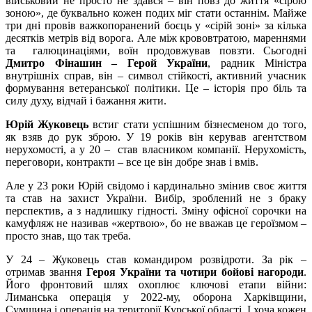
військовий не просто не здався – він повз до життя «сірою
зоною», де буквально кожен подих міг стати останнім. Майже
три дні провів важкопоранений боєць у «сірій зоні» за кілька
десятків метрів від ворога. Але між крововтратою, мареннями
та галюцинаціями, воїн продовжував повзти. Сьогодні
Дмитро Фінашин –
Герой України
, радник Міністра
внутрішніх справ, він – символ стійкості, активний учасник
формування ветеранської політики. Це – історія про біль та
силу духу, відчай і бажання жити.
Юрій Жуковець
встиг стати успішним бізнесменом до того,
як взяв до рук зброю. У 19 років він керував агентством
нерухомості, а у 20 – став власником компанії. Нерухомість,
переговори, контракти – все це він добре знав і вмів.
Але у 23 роки Юрій свідомо і кардинально змінив своє життя
та став на захист України. Вибір, зроблений не з браку
перспектив, а з надлишку гідності. Зміну офісної сорочки на
камуфляж не називав «жертвою», бо не вважав це героїзмом –
просто знав, що так треба.
У 24 – Жуковець став командиром розвідроти. За рік –
отримав звання
Героя України та чотири бойові нагороди
.
Його фронтовий шлях охоплює ключові етапи війни:
Лиманська операція у 2022-му, оборона Харківщини,
Сумщина і операція на території Курської області. І хоча кожен