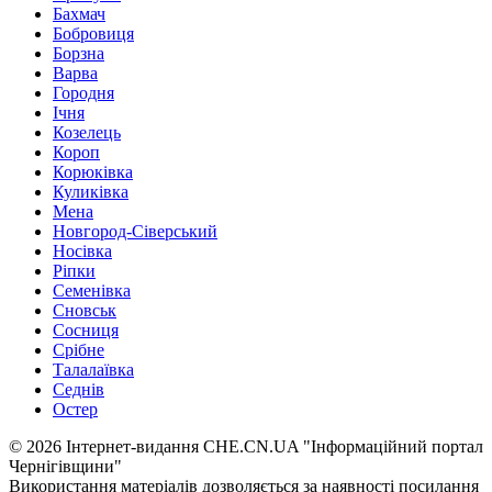
Бахмач
Бобровиця
Борзна
Варва
Городня
Ічня
Козелець
Короп
Корюківка
Куликівка
Мена
Новгород-Сіверський
Носівка
Ріпки
Семенівка
Сновськ
Сосниця
Срібне
Талалаївка
Седнів
Остер
© 2026 Інтернет-видання CHE.CN.UA "Інформаційний портал
Чернiгiвщини"
Використання матеріалів дозволяється за наявності посилання