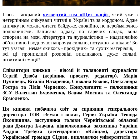
І ось – яскравий
четвертий том «Щит нації»
, який уже з
нетерпінням очікували читачі в Україні та за кордоном. Адже
книжку не можна читати байдуже, спокійно, не переймаючись
подробицями. Записана одразу по гарячих слідах, вона
створена на межі літератури та журналістики – надзвичайно
об’єктивно і водночас напрочуд сильно, потужно та цікаво! Бо
тут узагалі немає якихось «прохідних» та сухих матеріалів, –
всі ці проникливі розповіді викликають дуже сильні,
позитивні емоції!
Співавтори книжки – відомі й талановиті журналісти
Сергій Дзюба (керівник проекту, редактор), Марія
Пучинець, Віталій Назаренко, Сніжана Божок, Олександра
Гостра та Лілія Черненко
.
Консультанти – полковники
ЗСУ Валентин Буряченко, Вадим Мисник та Олександр
Єрмоленко.
Ця к
нижка побачила світ за сприяння генерального
директора ТОВ «Земля і
в
оля», Героя України
Леоніда
Яковишина, заступника
голови Чернігівської обласної
ради Дмитра Блауша, підполковника, захисника України
Андрія Требуха (легендарного «Кліща»), директора
Української громади Сіднея, викладачки університетів та