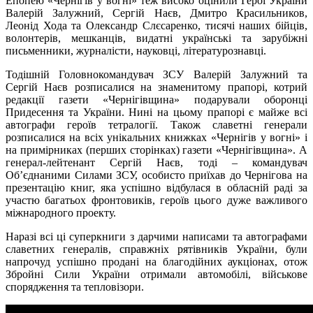
Епопею «Чернігів у вогні» теж високо оцінили Герої України
Валерій Залужний, Сергій Наєв, Дмитро Красильников,
Леонід Хода та Олександр Слєсаренко, тисячі наших бійців,
волонтерів, мешканців, видатні українські та зарубіжні
письменники, журналісти, науковці, літературознавці.
Тодішній Головнокомандувач ЗСУ Валерій Залужний та
Сергій Наєв розписалися на знаменитому прапорі, котрий
редакції газети «Чернігівщина» подарували оборонці
Придесення та України. Нині на цьому прапорі є майже всі
автографи героїв тетралогії. Також славетні генерали
розписалися на всіх унікальних книжках «Чернігів у вогні» і
на примірниках (перших сторінках) газети «Чернігівщина». А
генерал-лейтенант Сергій Наєв, тоді – командувач
Об’єднаними Силами ЗСУ, особисто приїхав до Чернігова на
презентацію книг, яка успішно відбулася в обласній раді за
участю багатьох фронтовиків, героїв цього дуже важливого
міжнародного проекту.
Наразі всі ці суперкниги з дарчими написами та автографами
славетних генералів, справжніх рятівників України, були
напрочуд успішно продані на благодійних аукціонах, отож
Збройні Сили України отримали автомобілі, військове
спорядження та тепловізори.