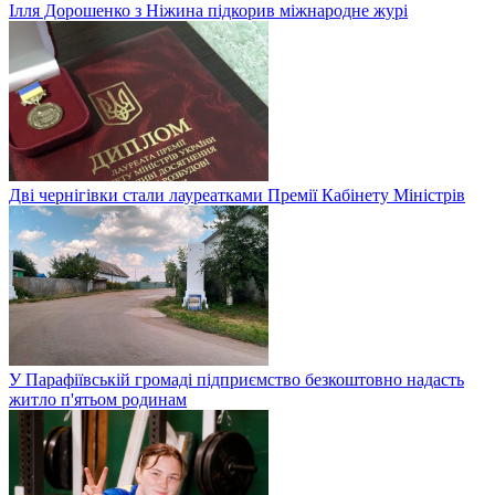
Ілля Дорошенко з Ніжина підкорив міжнародне журі
Дві чернігівки стали лауреатками Премії Кабінету Міністрів
У Парафіївській громаді підприємство безкоштовно надасть
житло п'ятьом родинам