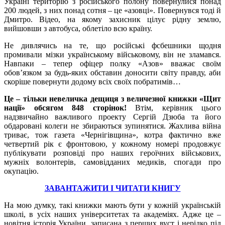
Україні територію з російського полону повернулися понад
200 людей, з них понад сотня – це «азовці». Повернувся тоді й
Дмитро. Відео, на якому захисник цілує рідну землю,
вийшовши з автобуса, облетіло всю країну.
Не дивлячись на те, що російські фсбешники щодня
промивали мізки українському військовому, він не зламався.
Навпаки – тепер офіцер полку «Азов» вважає своїм
обов’язком за будь-яких обставин доносити світу правду, аби
скоріше повернути додому всіх своїх побратимів…
Це – тільки невеличка дещиця з величезної книжки
«Щит
нації»
обсягом 848 сторінок!
Втім, керівник цього
надзвичайно важливого проекту Сергій Дзюба та його
обдаровані колеги не збираються зупинятися. Жахлива війна
триває, тож газета «Чернігівщина», котра фактично вже
четвертий рік є фронтовою, у кожному номері продовжує
публікувати розповіді про наших героїчних військових,
мужніх волонтерів, самовідданих медиків, спогади про
окупацію.
ЗАВАНТАЖИТИ І ЧИТАТИ КНИГУ
На мою думку, такі книжки мають бути у кожній українській
школі, в усіх наших університетах та академіях. Адже це –
новітня історія України, записана з перших вуст і нерідко під