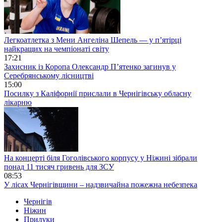
Легкоатлетка з Мени Ангеліна Шепель — у п’ятірці
найкращих на чемпіонаті світу
17:21
Захисник із Коропа Олександр П’ятенко загинув у
Серебрянському лісництві
15:00
Посилку з Каліфорнії прислали в Чернігівську обласну
лікарню
На концерті біля Гоголівського корпусу у Ніжині зібрали
понад 11 тисяч гривень для ЗСУ
08:53
У лісах Чернігівщини – надзвичайна пожежна небезпека
Чернігів
Ніжин
Прилуки