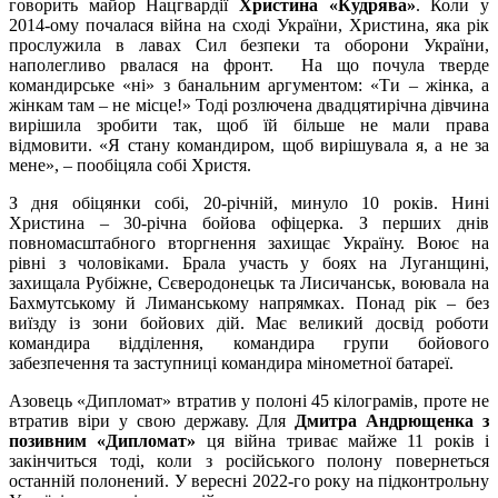
говорить майор Нацгвардії
Христина «Кудрява»
. Коли у
2014-ому почалася війна на сході України, Христина, яка рік
прослужила в лавах Сил безпеки та оборони України,
наполегливо рвалася на фронт. На що почула тверде
командирське «ні» з банальним аргументом: «Ти – жінка, а
жінкам там – не місце!» Тоді розлючена двадцятирічна дівчина
вирішила зробити так, щоб їй більше не мали права
відмовити. «Я стану командиром, щоб вирішувала я, а не за
мене», – пообіцяла собі Христя.
З дня обіцянки собі, 20-річній, минуло 10 років. Нині
Христина – 30-річна бойова офіцерка. З перших днів
повномасштабного вторгнення захищає Україну. Воює на
рівні з чоловіками. Брала участь у боях на Луганщині,
захищала Рубіжне, Сєверодонецьк та Лисичанськ, воювала на
Бахмутському й Лиманському напрямках. Понад рік – без
виїзду із зони бойових дій. Має великий досвід роботи
командира відділення, командира групи бойового
забезпечення та заступниці командира мінометної батареї.
Азовець «Дипломат» втратив у полоні 45 кілограмів, проте не
втратив віри у свою державу. Для
Дмитра Андрющенка з
позивним «Дипломат»
ця війна триває майже 11 років і
закінчиться тоді, коли з російського полону повернеться
останній полонений. У вересні 2022-го року на підконтрольну