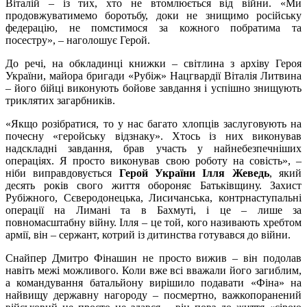
Віталій – із тих, хто не втомлюється від війни. «Ми
продовжуватимемо боротьбу, доки не знищимо російську
федерацію, не помстимося за кожного побратима та
посестру», – наголошує Герой.
До речі, на обкладинці книжки – світлина з архіву Героя
України, майора бригади «Рубіж» Нацгвардії Віталія Литвина
– його бійці виконують бойове завдання і успішно знищують
триклятих загарбників.
«Якщо розібратися, то у нас багато хлопців заслуговують на
почесну «геройську відзнаку». Хтось із них виконував
надскладні завдання, брав участь у найнебезпечніших
операціях. Я просто виконував свою роботу на совість», –
ніби виправдовується
Герой України
Ілля Жеведь
, який
десять років свого життя обороняє Батьківщину. Захист
Рубіжного, Сєверодонецька, Лисичанська, контрнаступальні
операції на Лимані та в Бахмуті, і це – лише за
повномасштабну війну. Ілля – це той, кого називають хребтом
армії, він – сержант, котрий із дитинства готувався до війни.
Снайпер Дмитро Фінашин не просто вижив – він подолав
навіть межі можливого. Коли вже всі вважали його загиблим,
а командування батальйону вирішило подавати «Фіна» на
найвищу державну нагороду – посмертно, важкопоранений