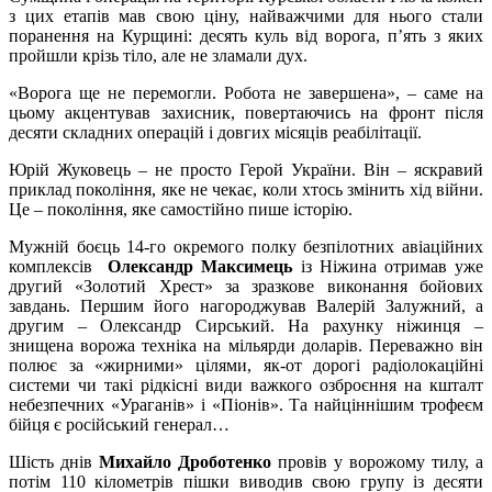
з цих етапів мав свою ціну, найважчими для нього стали
поранення на Курщині: десять куль від ворога, п’ять з яких
пройшли крізь тіло, але не зламали дух.
«Ворога ще не перемогли. Робота не завершена», – саме на
цьому акцентував захисник, повертаючись на фронт після
десяти складних операцій і довгих місяців реабілітації.
Юрій Жуковець – не просто Герой України. Він – яскравий
приклад покоління, яке не чекає, коли хтось змінить хід війни.
Це – покоління, яке самостійно пише історію.
Мужній боєць 14-го окремого полку безпілотних авіаційних
комплексів
Олександр Максимець
із Ніжина отримав уже
другий «Золотий Хрест» за зразкове виконання бойових
завдань. Першим його нагороджував Валерій Залужний, а
другим – Олександр Сирський. На рахунку ніжинця –
знищена ворожа техніка на мільярди доларів. Переважно він
полює за «жирними» цілями, як-от дорогі радіолокаційні
системи чи такі рідкісні види важкого озброєння на кшталт
небезпечних «Ураганів» і «Піонів». Та найціннішим трофеєм
бійця є російський генерал…
Шість днів
Михайло Дроботенко
провів у ворожому тилу, а
потім 110 кілометрів пішки виводив свою групу із десяти