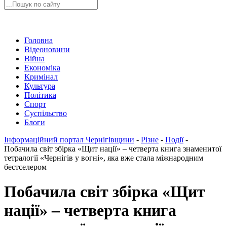
Головна
Відеоновини
Війна
Економіка
Кримінал
Культура
Політика
Спорт
Суспільство
Блоги
Інформаційний портал Чернігівщини
-
Різне
-
Події
-
Побачила світ збірка «Щит нації» – четверта книга знаменитої
тетралогії «Чернігів у вогні», яка вже стала міжнародним
бестселером
Побачила світ збірка «Щит
нації» – четверта книга