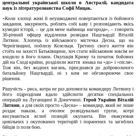
центральної української школи в Австралії, кандидата
наук із літературознавства Софії Мицак.
«Коли хлопці живі й неушкоджені повертаються із бойового
завдання, закурюють, роблять собі каву і розповідають якісь
кумедні історії, – це для мене найвища нагорода»,
–
говорить
30-річний офіцер відділення розвідки Нацгвардії Віталій
Литвин. Хлопець із військового містечка Десна, що на
Чернігівщині, поблизу Козельця. Третину свого життя він
стоїть на захисті Батьківщини, хоч стати військовим зовсім не
входило в його плани. Окупація Криму та початок бойових
дій на Сході країни, розділили життя юнака на «до» і «після».
Тож він, без жодних вагань, приєднався до добровольчого
батальйону Нацгвардії, ні з ким не обговорюючи своє
рішення.
Рішучість – риса, котра не раз допомогла командиру Литвину і
його підрозділам вдало здійснити десятки спеціальних
операцій на Луганщині й Донеччині.
Герой України Віталій
Литвин
, а для своїх просто «Десна» – командир, який не лише
роздає накази, а очолює розвідувальні групи, котрі
висуваються вглиб позицій окупанта. Він евакуював
цивільних з окупованих територій і поранених та загиблих
бійців із поля бою.