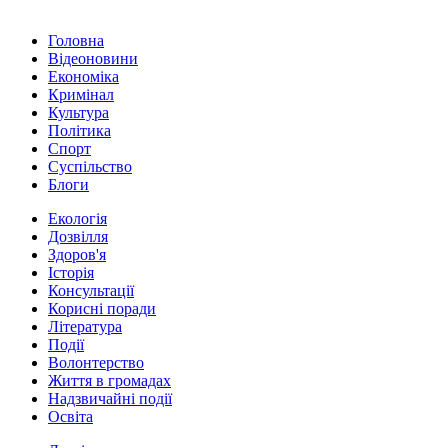
Головна
Відеоновини
Економіка
Кримінал
Культура
Політика
Спорт
Суспільство
Блоги
Екологія
Дозвілля
Здоров'я
Історія
Консультації
Корисні поради
Література
Події
Волонтерство
Життя в громадах
Надзвичайні події
Освіта