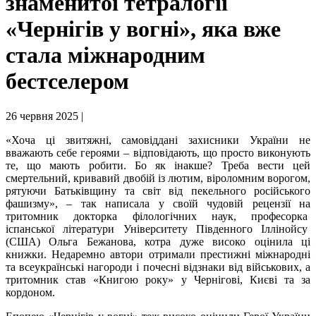
знаменитої тетралогії
«Чернігів у вогні», яка вже
стала міжнародним
бестселером
26 червня 2025 |
«Хоча ці звитяжні, самовіддані захисники України не
вважають себе героями – відповідають, що просто виконують
те, що мають робити. Бо як інакше? Треба вести цей
смертельний, кривавий двобій із лютим, віроломним ворогом,
рятуючи Батьківщину та світ від пекельного російського
фашизму», – так написала у своїй чудовій рецензії на
тритомник докторка філологічних наук, професорка
іспанської літератури Університету Південного Іллінойсу
(США) Ольга Бежанова, котра дуже високо оцінила ці
книжки. Недаремно автори отримали престижні міжнародні
та всеукраїнські нагороди і почесні відзнаки від військових, а
тритомник став «Книгою року» у Чернігові, Києві та за
кордоном.