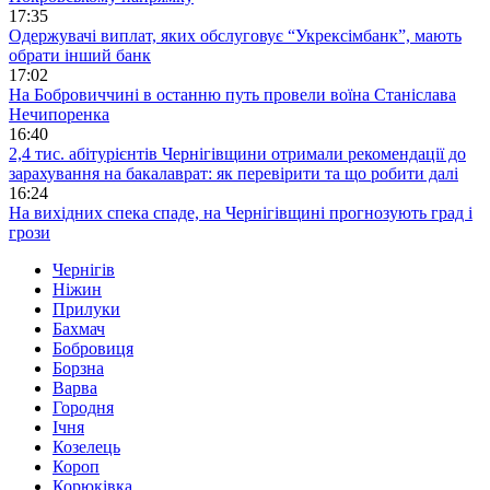
17:35
Одержувачі виплат, яких обслуговує “Укрексімбанк”, мають
обрати інший банк
17:02
На Бобровиччині в останню путь провели воїна Станіслава
Нечипоренка
16:40
2,4 тис. абітурієнтів Чернігівщини отримали рекомендації до
зарахування на бакалаврат: як перевірити та що робити далі
16:24
На вихідних спека спаде, на Чернігівщині прогнозують град і
грози
Чернігів
Ніжин
Прилуки
Бахмач
Бобровиця
Борзна
Варва
Городня
Ічня
Козелець
Короп
Корюківка