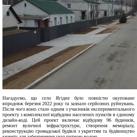
Нагадуємо, що село Ягідне було повністю окуповане
впродовж березня 2022 року та зазнало серйозних руйнувань.
Після чого воно стало одним з учасників експериментального
проекту з комплексної відбудови населених пунктів в єдиному
дизайн-коді. Цей проект включає відбудову 96 будинків,
ремонт вуличної інфраструктури, створення меморіалу,
реконструкцію громадської будівлі з укриттям та будівництво
кювету для забезпечення села питною водою.