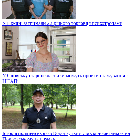
У Ніжині затримали 22-річного торговця психотропами
У Сновську старшокласники можуть пройти стажування в
ЦНАПі
Історія поліцейського з Коропа, який став мінометником на
Покровському напрямку