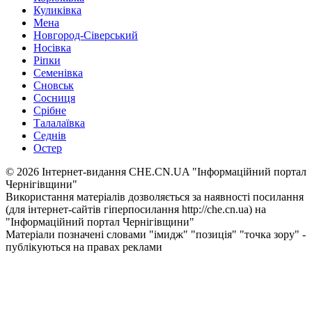
Куликівка
Мена
Новгород-Сіверський
Носівка
Ріпки
Семенівка
Сновськ
Сосниця
Срібне
Талалаївка
Седнів
Остер
© 2026 Інтернет-видання CHE.CN.UA "Інформаційний портал
Чернiгiвщини"
Використання матеріалів дозволяється за наявності посилання
(для інтернет-сайтів гіперпосилання http://che.cn.ua) на
"Інформаційний портал Чернiгiвщини"
Матеріали позначені словами "імидж" "позиція" "точка зору" -
публікуються на правах реклами