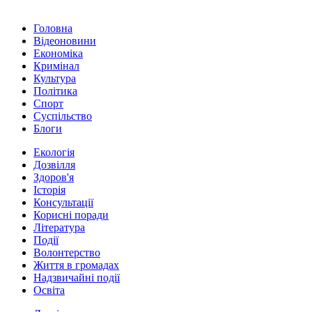
Головна
Відеоновини
Економіка
Кримінал
Культура
Політика
Спорт
Суспільство
Блоги
Екологія
Дозвілля
Здоров'я
Історія
Консультації
Корисні поради
Література
Події
Волонтерство
Життя в громадах
Надзвичайні події
Освіта