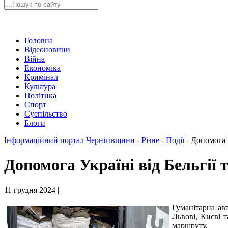
Головна
Відеоновини
Війна
Економіка
Кримінал
Культура
Політика
Спорт
Суспільство
Блоги
Інформаційний портал Чернігівщини
-
Різне
-
Події
-
Допомога У
Допомога Україні від Бельгії 
11 грудня 2024 |
Гуманітарна ав
Львові, Києві 
маршруту.