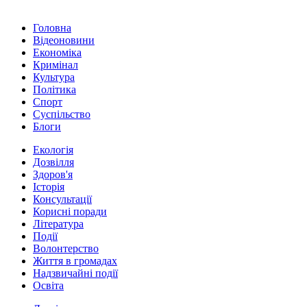
Головна
Відеоновини
Економіка
Кримінал
Культура
Політика
Спорт
Суспільство
Блоги
Екологія
Дозвілля
Здоров'я
Історія
Консультації
Корисні поради
Література
Події
Волонтерство
Життя в громадах
Надзвичайні події
Освіта