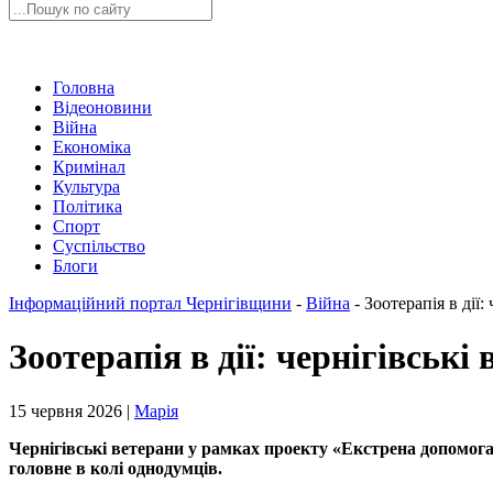
Головна
Відеоновини
Війна
Економіка
Кримінал
Культура
Політика
Спорт
Суспільство
Блоги
Інформаційний портал Чернігівщини
-
Війна
-
Зоотерапія в дії
Зоотерапія в дії: чернігівськ
15 червня 2026 |
Марія
Чернігівські ветерани у рамках проекту «Екстрена допомога
головне в колі однодумців.