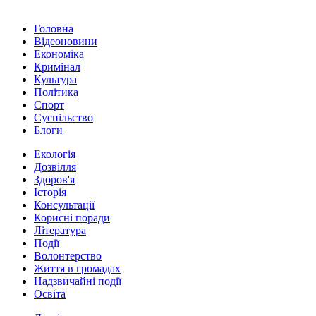
Головна
Відеоновини
Економіка
Кримінал
Культура
Політика
Спорт
Суспільство
Блоги
Екологія
Дозвілля
Здоров'я
Історія
Консультації
Корисні поради
Література
Події
Волонтерство
Життя в громадах
Надзвичайні події
Освіта