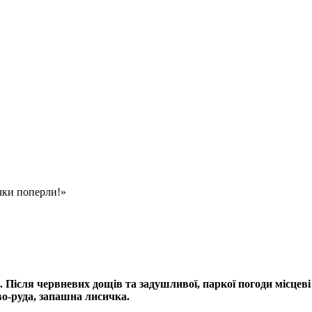
ки поперли!»
 Після червневих дощів та задушливої, паркої погоди місцев
во-руда, запашна лисичка.