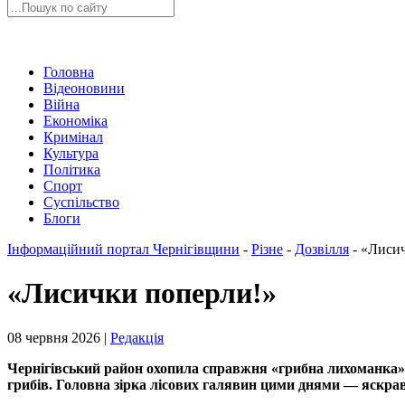
Головна
Відеоновини
Війна
Економіка
Кримінал
Культура
Політика
Спорт
Суспільство
Блоги
Інформаційний портал Чернігівщини
-
Різне
-
Дозвілля
-
«Лисич
«Лисички поперли!»
08 червня 2026 |
Редакція
Чернігівський район охопила справжня «грибна лихоманка».
грибів. Головна зірка лісових галявин цими днями — яскра