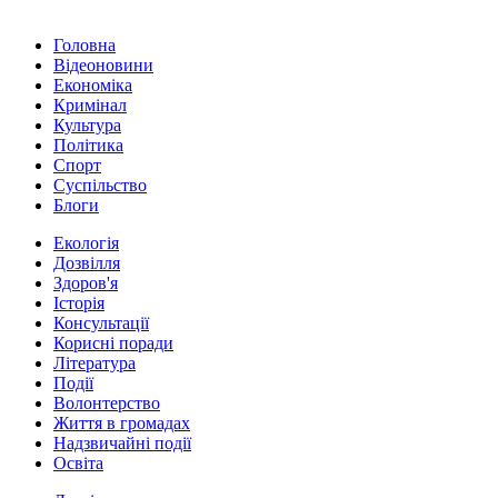
Головна
Відеоновини
Економіка
Кримінал
Культура
Політика
Спорт
Суспільство
Блоги
Екологія
Дозвілля
Здоров'я
Історія
Консультації
Корисні поради
Література
Події
Волонтерство
Життя в громадах
Надзвичайні події
Освіта