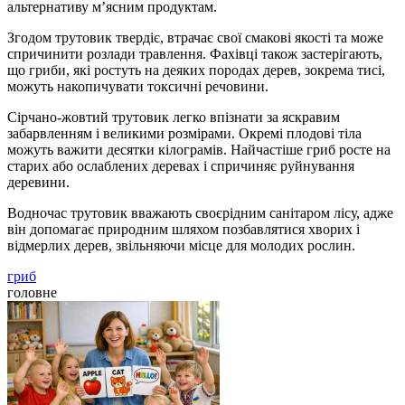
альтернативу м’ясним продуктам.
Згодом трутовик твердіє, втрачає свої смакові якості та може
спричинити розлади травлення. Фахівці також застерігають,
що гриби, які ростуть на деяких породах дерев, зокрема тисі,
можуть накопичувати токсичні речовини.
Сірчано-жовтий трутовик легко впізнати за яскравим
забарвленням і великими розмірами. Окремі плодові тіла
можуть важити десятки кілограмів. Найчастіше гриб росте на
старих або ослаблених деревах і спричиняє руйнування
деревини.
Водночас трутовик вважають своєрідним санітаром лісу, адже
він допомагає природним шляхом позбавлятися хворих і
відмерлих дерев, звільняючи місце для молодих рослин.
гриб
головне