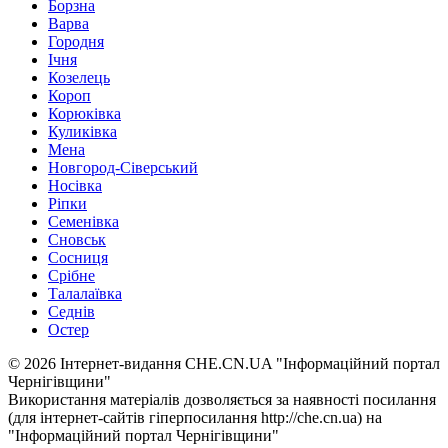
Борзна
Варва
Городня
Ічня
Козелець
Короп
Корюківка
Куликівка
Мена
Новгород-Сіверський
Носівка
Ріпки
Семенівка
Сновськ
Сосниця
Срібне
Талалаївка
Седнів
Остер
© 2026 Інтернет-видання CHE.CN.UA "Інформаційний портал
Чернiгiвщини"
Використання матеріалів дозволяється за наявності посилання
(для інтернет-сайтів гіперпосилання http://che.cn.ua) на
"Інформаційний портал Чернiгiвщини"