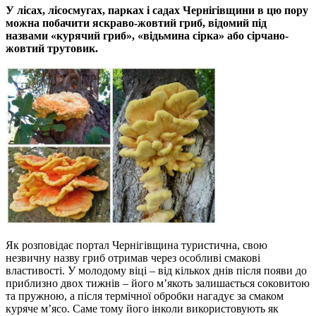
У лісах, лісосмугах, парках і садах Чернігівщини в цю пору
можна побачити яскраво-жовтий гриб, відомий під
назвами «курячий гриб», «відьмина сірка» або сірчано-
жовтий трутовик.
Як розповідає портал Чернігівщина туристична, свою
незвичну назву гриб отримав через особливі смакові
властивості. У молодому віці – від кількох днів після появи до
приблизно двох тижнів – його м’якоть залишається соковитою
та пружною, а після термічної обробки нагадує за смаком
куряче м’ясо. Саме тому його інколи використовують як