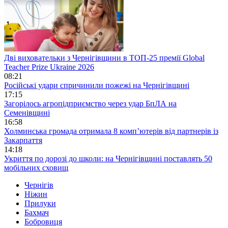
Дві виховательки з Чернігівщини в ТОП-25 премії Global
Teacher Prize Ukraine 2026
08:21
Російські удари спричинили пожежі на Чернігівщині
17:15
Загорілось агропідприємство через удар БпЛА на
Семенівщині
16:58
Холминська громада отримала 8 комп’ютерів від партнерів із
Закарпаття
14:18
Укриття по дорозі до школи: на Чернігівщині поставлять 50
мобільних сховищ
Чернігів
Ніжин
Прилуки
Бахмач
Бобровиця