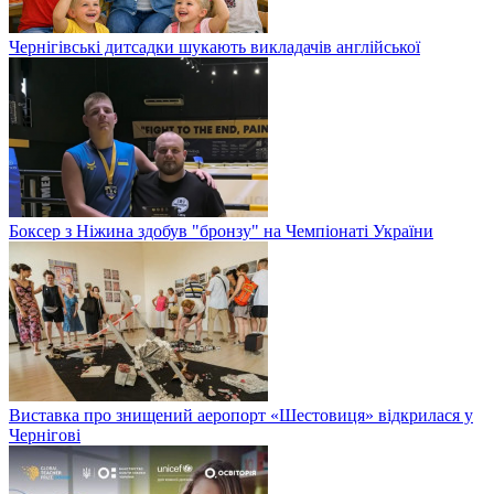
Чернігівські дитсадки шукають викладачів англійської
Боксер з Ніжина здобув "бронзу" на Чемпіонаті України
Виставка про знищений аеропорт «Шестовиця» відкрилася у
Чернігові