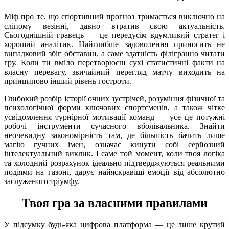
Міф про те, що спортивний прогноз тримається виключно на
сліпому везінні, давно втратив свою актуальність.
Сьогоднішній гравець — це передусім вдумливий стратег і
хороший аналітик. Найглибше задоволення приносить не
випадковий збіг обставин, а саме здатність філігранно читати
гру. Коли ти вміло перетворюєш сухі статистичні факти на
власну перевагу, звичайний перегляд матчу виходить на
принципово інший рівень гостроти.
Глибокий розбір історії очних зустрічей, розуміння фізичної та
психологічної форми ключових спортсменів, а також чітке
усвідомлення турнірної мотивації команд — усе це потужні
робочі інструменти сучасного вболівальника. Знайти
неочевидну закономірність там, де більшість бачить лише
магію гучних імен, означає кинути собі серйозний
інтелектуальний виклик. І саме той момент, коли твоя логіка
та холодний розрахунок ідеально підтверджуються реальними
подіями на газоні, дарує найяскравіші емоції від абсолютно
заслуженого тріумфу.
Твоя гра за власними правилами
У підсумку будь-яка цифрова платформа — це лише крутий