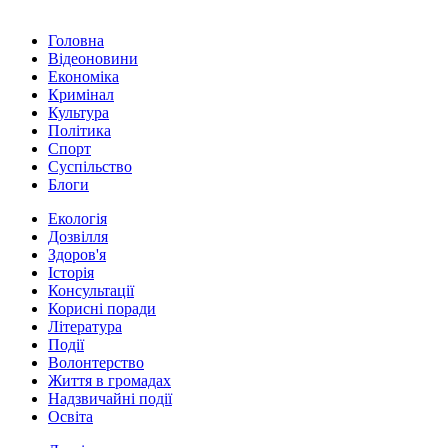
Головна
Відеоновини
Економіка
Кримінал
Культура
Політика
Спорт
Суспільство
Блоги
Екологія
Дозвілля
Здоров'я
Історія
Консультації
Корисні поради
Література
Події
Волонтерство
Життя в громадах
Надзвичайні події
Освіта