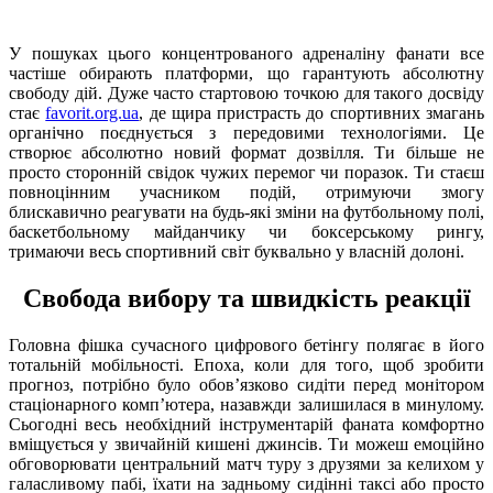
У пошуках цього концентрованого адреналіну фанати все
частіше обирають платформи, що гарантують абсолютну
свободу дій. Дуже часто стартовою точкою для такого досвіду
стає
favorit.org.ua
, де щира пристрасть до спортивних змагань
органічно поєднується з передовими технологіями. Це
створює абсолютно новий формат дозвілля. Ти більше не
просто сторонній свідок чужих перемог чи поразок. Ти стаєш
повноцінним учасником подій, отримуючи змогу
блискавично реагувати на будь-які зміни на футбольному полі,
баскетбольному майданчику чи боксерському рингу,
тримаючи весь спортивний світ буквально у власній долоні.
Свобода вибору та швидкість реакції
Головна фішка сучасного цифрового бетінгу полягає в його
тотальній мобільності. Епоха, коли для того, щоб зробити
прогноз, потрібно було обов’язково сидіти перед монітором
стаціонарного комп’ютера, назавжди залишилася в минулому.
Сьогодні весь необхідний інструментарій фаната комфортно
вміщується у звичайній кишені джинсів. Ти можеш емоційно
обговорювати центральний матч туру з друзями за келихом у
галасливому пабі, їхати на задньому сидінні таксі або просто