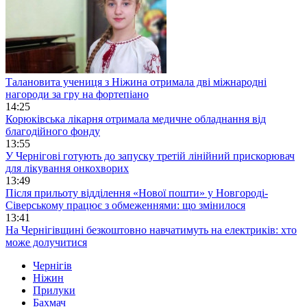
Талановита учениця з Ніжина отримала дві міжнародні
нагороди за гру на фортепіано
14:25
Корюківська лікарня отримала медичне обладнання від
благодійного фонду
13:55
У Чернігові готують до запуску третій лінійний прискорювач
для лікування онкохворих
13:49
Після прильоту відділення «Нової пошти» у Новгороді-
Сіверському працює з обмеженнями: що змінилося
13:41
На Чернігівщині безкоштовно навчатимуть на електриків: хто
може долучитися
Чернігів
Ніжин
Прилуки
Бахмач