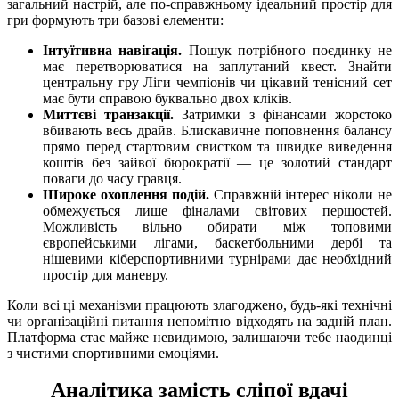
загальний настрій, але по-справжньому ідеальний простір для
гри формують три базові елементи:
Інтуїтивна навігація.
Пошук потрібного поєдинку не
має перетворюватися на заплутаний квест. Знайти
центральну гру Ліги чемпіонів чи цікавий тенісний сет
має бути справою буквально двох кліків.
Миттєві транзакції.
Затримки з фінансами жорстоко
вбивають весь драйв. Блискавичне поповнення балансу
прямо перед стартовим свистком та швидке виведення
коштів без зайвої бюрократії — це золотий стандарт
поваги до часу гравця.
Широке охоплення подій.
Справжній інтерес ніколи не
обмежується лише фіналами світових першостей.
Можливість вільно обирати між топовими
європейськими лігами, баскетбольними дербі та
нішевими кіберспортивними турнірами дає необхідний
простір для маневру.
Коли всі ці механізми працюють злагоджено, будь-які технічні
чи організаційні питання непомітно відходять на задній план.
Платформа стає майже невидимою, залишаючи тебе наодинці
з чистими спортивними емоціями.
Аналітика замість сліпої вдачі