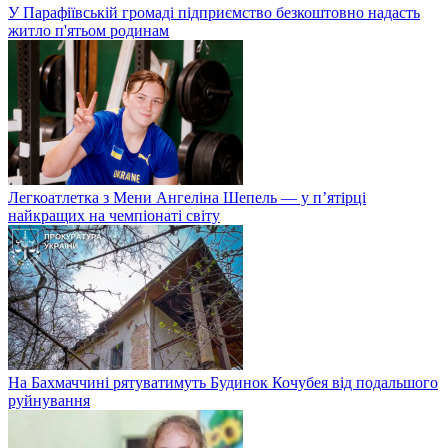
У Парафіївській громаді підприємство безкоштовно надасть
житло п'ятьом родинам
Легкоатлетка з Мени Ангеліна Шепель — у п’ятірці
найкращих на чемпіонаті світу
На Бахмаччині рятуватимуть Будинок Кочубея від подальшого
руйнування