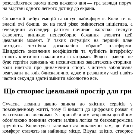
розслаблятися вдома після важкого дня — гра завжди поруч,
на відстані одного легкого дотику до екрана.
Справжній вибух емоцій гарантує лайв-формат. Коли ти на
власні очі бачиш, як на полі різко змінюється ініціатива, а
очевидний аутсайдер раптом починає жорстко тиснути
фаворита, виникає непереборне бажання зловити цей
ідеальний момент. У таких ситуаціях на перший план
виходить технічна досконалість обраної платформи.
Швидкість оновлення коефіцієнтів та чуйність інтерфейсу
стають критично важливими факторами. Жоден гравець не
буде терпіти зависань чи нескінченних завантажень сторінки,
коли йдеться про динамічний спорт. Система зобов’язана
реагувати на клік блискавично, адже в реальному часі навіть
частки секунди здатні змінити абсолютно все.
Що створює ідеальний простір для гри
Сучасна людина давно звикла до якісних сервісів у
повсякденному житті, тому її вимоги до цифрових розваг є
максимально високими. За привабливим яскравим дизайном
обов’язково повинна стояти залізна логіка та безкомпромісна
зручність. Користувач залишається виключно там, де його
комфорт ставлять на найвище місце. Візуал, звісно, створює