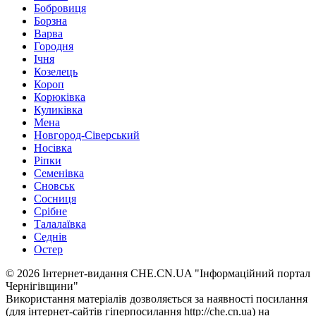
Бобровиця
Борзна
Варва
Городня
Ічня
Козелець
Короп
Корюківка
Куликівка
Мена
Новгород-Сіверський
Носівка
Ріпки
Семенівка
Сновськ
Сосниця
Срібне
Талалаївка
Седнів
Остер
© 2026 Інтернет-видання CHE.CN.UA "Інформаційний портал
Чернiгiвщини"
Використання матеріалів дозволяється за наявності посилання
(для інтернет-сайтів гіперпосилання http://che.cn.ua) на