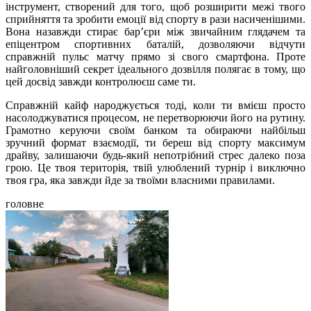
інструмент, створений для того, щоб розширити межі твого
сприйняття та зробити емоції від спорту в рази насиченішими.
Вона назавжди стирає бар’єри між звичайним глядачем та
епіцентром спортивних баталій, дозволяючи відчути
справжній пульс матчу прямо зі свого смартфона. Проте
найголовніший секрет ідеального дозвілля полягає в тому, що
цей досвід завжди контролюєш саме ти.
Справжній кайф народжується тоді, коли ти вмієш просто
насолоджуватися процесом, не перетворюючи його на рутину.
Грамотно керуючи своїм банком та обираючи найбільш
зручний формат взаємодії, ти береш від спорту максимум
драйву, залишаючи будь-який непотрібний стрес далеко поза
грою. Це твоя територія, твій улюблений турнір і виключно
твоя гра, яка завжди йде за твоїми власними правилами.
головне