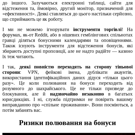
до іншого. Залучаються електронні таблиці, сайти для
відстеження та, ймовірно, другий монітор, призначений для
«ефективності». Деякі ставляться до цього настільки серйозно,
що сприймають це як роботу.
І ми не можемо ігнорувати
інструменти торгівлі
! На
форумах, як-от Reddit, або в нішевих гемблінгових спільнотах
гравці діляться бонусними календарями та оповіщеннями.
Також існують інструменти для відстеження бонусів, які
збирають доступні пропозиції, але не надто радійте — казино
їх теж читають.
І так,
деякі повністю переходять на сторону тіньової
сторони
: VPN, фейкові імена, дублікати акаунтів,
використання ідентифікаційних даних дідуся «тільки цього
разу». Це коли полювання на бонуси переходить від
розумного до шахрайського. Це не тільки призведе до
блокування, але й
надзвичайно незаконно
в багатьох
юрисдикціях. І ні, служба підтримки не повірить вашому
виправданню про «спільне проживання». Вони посміються, а
потім забанять вас.
Ризики полювання на бонуси