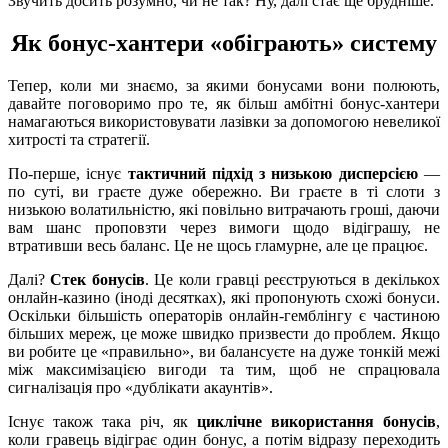
Звучить досить розумно, чи не так? Ну, далі стає ще брудніше.
Як бонус-хантери «обіграють» систему
Тепер, коли ми знаємо, за якими бонусами вони полюють,
давайте поговоримо про те, як більш амбітні бонус-хантери
намагаються використовувати лазівки за допомогою невеликої
хитрості та стратегії.
По-перше, існує
тактичний підхід з низькою дисперсією
—
по суті, ви граєте дуже обережно. Ви граєте в ті слоти з
низькою волатильністю, які повільно витрачають гроші, даючи
вам шанс проповзти через вимоги щодо відіграшу, не
втративши весь баланс. Це не щось гламурне, але це працює.
Далі?
Стек бонусів
. Це коли гравці реєструються в декількох
онлайн-казино (іноді десятках), які пропонують схожі бонуси.
Оскільки більшість операторів онлайн-гемблінгу є частиною
більших мереж, це може швидко призвести до проблем. Якщо
ви робите це «правильно», ви балансуєте на дуже тонкій межі
між максимізацією вигоди та тим, щоб не спрацювала
сигналізація про «дублікати акаунтів».
Існує також така річ, як
циклічне використання бонусів
,
коли гравець відіграє один бонус, а потім відразу переходить