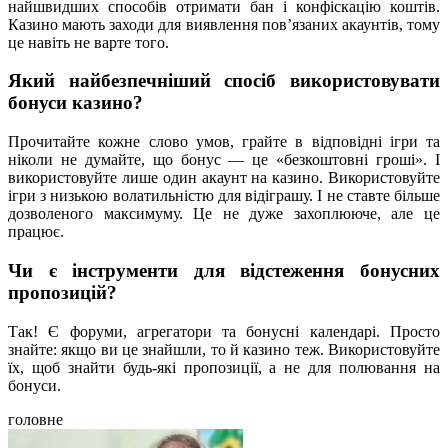
найшвидших способів отримати бан і конфіскацію коштів.
Казино мають заходи для виявлення пов’язаних акаунтів, тому
це навіть не варте того.
Який найбезпечніший спосіб використовувати
бонуси казино?
Прочитайте кожне слово умов, грайте в відповідні ігри та
ніколи не думайте, що бонус — це «безкоштовні гроші». І
використовуйте лише один акаунт на казино. Використовуйте
ігри з низькою волатильністю для відіграшу. І не ставте більше
дозволеного максимуму. Це не дуже захоплююче, але це
працює.
Чи є інструменти для відстеження бонусних
пропозицій?
Так! Є форуми, агрегатори та бонусні календарі. Просто
знайте: якщо ви це знайшли, то й казино теж. Використовуйте
їх, щоб знайти будь-які пропозиції, а не для полювання на
бонуси.
головне