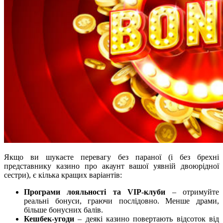
Якщо ви шукаєте перевагу без параної (і без брехні
представнику казино про акаунт вашої уявній двоюрідної
сестри), є кілька кращих варіантів:
Програми лояльності та VIP-клуби
– отримуйте
реальні бонуси, граючи послідовно. Менше драми,
більше бонусних балів.
Кешбек-угоди
– деякі казино повертають відсоток від