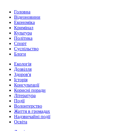
Головна
Відеоновини
Економіка
Кримінал
Культура
Політика
Спорт
Суспільство
Блоги
Екологія
Дозвілля
Здоров'я
Історія
Консультації
Корисні поради
Література
Події
Волонтерство
Життя в громадах
Надзвичайні події
Освіта