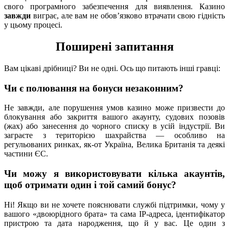
свого програмного забезпечення для виявлення. Казино
завжди
виграє, але вам не обов’язково втрачати свою гідність
у цьому процесі.
Поширені запитання
Вам цікаві дрібниці? Ви не одні. Ось що питають інші гравці:
Чи є полювання на бонуси незаконним?
Не завжди, але порушення умов казино може призвести до
блокування або закриття вашого акаунту, судових позовів
(жах) або занесення до чорного списку в усій індустрії. Ви
заграєте з територією шахрайства — особливо на
регульованих ринках, як-от Україна, Велика Британія та деякі
частини ЄС.
Чи можу я використовувати кілька акаунтів,
щоб отримати один і той самий бонус?
Ні! Якщо ви не хочете пояснювати службі підтримки, чому у
вашого «двоюрідного брата» та сама IP-адреса, ідентифікатор
пристрою та дата народження, що й у вас. Це один з