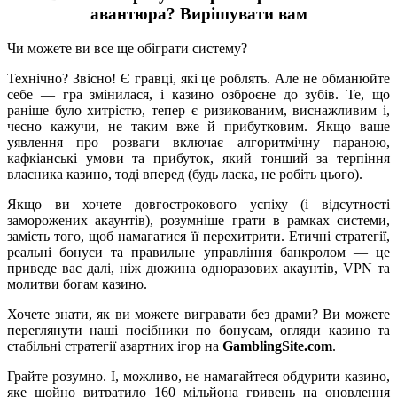
авантюра? Вирішувати вам
Чи можете ви все ще обіграти систему?
Технічно? Звісно! Є гравці, які це роблять. Але не обманюйте
себе — гра змінилася, і казино озброєне до зубів. Те, що
раніше було хитрістю, тепер є ризикованим, виснажливим і,
чесно кажучи, не таким вже й прибутковим. Якщо ваше
уявлення про розваги включає алгоритмічну параною,
кафкіанські умови та прибуток, який тонший за терпіння
власника казино, тоді вперед (будь ласка, не робіть цього).
Якщо ви хочете довгострокового успіху (і відсутності
заморожених акаунтів), розумніше грати в рамках системи,
замість того, щоб намагатися її перехитрити. Етичні стратегії,
реальні бонуси та правильне управління банкролом — це
приведе вас далі, ніж дюжина одноразових акаунтів, VPN та
молитви богам казино.
Хочете знати, як ви можете вигравати без драми? Ви можете
переглянути наші посібники по бонусам, огляди казино та
стабільні стратегії азартних ігор на
GamblingSite.com
.
Грайте розумно. І, можливо, не намагайтеся обдурити казино,
яке щойно витратило 160 мільйона гривень на оновлення