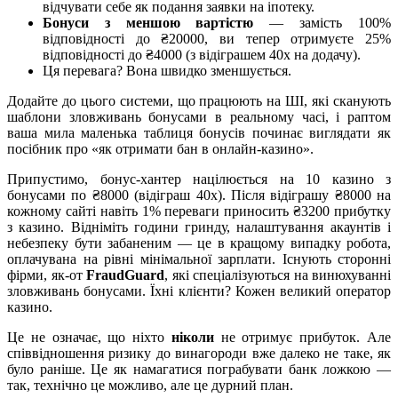
відчувати себе як подання заявки на іпотеку.
Бонуси з меншою вартістю
— замість 100%
відповідності до ₴20000, ви тепер отримуєте 25%
відповідності до ₴4000 (з відіграшем 40x на додачу).
Ця перевага? Вона швидко зменшується.
Додайте до цього системи, що працюють на ШІ, які сканують
шаблони зловживань бонусами в реальному часі, і раптом
ваша мила маленька таблиця бонусів починає виглядати як
посібник про «як отримати бан в онлайн-казино».
Припустимо, бонус-хантер націлюється на 10 казино з
бонусами по ₴8000 (відіграш 40x). Після відіграшу ₴8000 на
кожному сайті навіть 1% переваги приносить ₴3200 прибутку
з казино. Відніміть години гринду, налаштування акаунтів і
небезпеку бути забаненим — це в кращому випадку робота,
оплачувана на рівні мінімальної зарплати. Існують сторонні
фірми, як-от
FraudGuard
, які спеціалізуються на винюхуванні
зловживань бонусами. Їхні клієнти? Кожен великий оператор
казино.
Це не означає, що ніхто
ніколи
не отримує прибуток. Але
співвідношення ризику до винагороди вже далеко не таке, як
було раніше. Це як намагатися пограбувати банк ложкою —
так, технічно це можливо, але це дурний план.