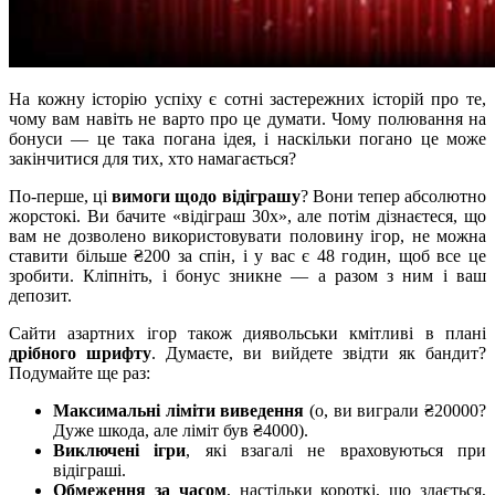
На кожну історію успіху є сотні застережних історій про те,
чому вам навіть не варто про це думати. Чому полювання на
бонуси — це така погана ідея, і наскільки погано це може
закінчитися для тих, хто намагається?
По-перше, ці
вимоги щодо відіграшу
? Вони тепер абсолютно
жорстокі. Ви бачите «відіграш 30x», але потім дізнаєтеся, що
вам не дозволено використовувати половину ігор, не можна
ставити більше ₴200 за спін, і у вас є 48 годин, щоб все це
зробити. Кліпніть, і бонус зникне — а разом з ним і ваш
депозит.
Сайти азартних ігор також диявольськи кмітливі в плані
дрібного шрифту
. Думаєте, ви вийдете звідти як бандит?
Подумайте ще раз:
Максимальні ліміти виведення
(о, ви виграли ₴20000?
Дуже шкода, але ліміт був ₴4000).
Виключені ігри
, які взагалі не враховуються при
відіграші.
Обмеження за часом
, настільки короткі, що здається,