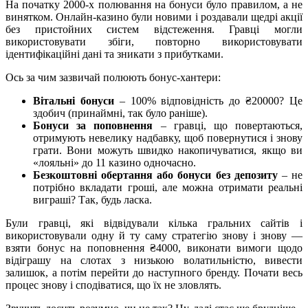
На початку 2000-х полювання на бонуси було правилом, а не
винятком. Онлайн-казино були новими і роздавали щедрі акції
без пристойних систем відстеження. Гравці могли
використовувати збіги, повторно використовувати
ідентифікаційні дані та зникати з прибутками.
Ось за чим зазвичай полюють бонус-хантери:
Вітальні бонуси
– 100% відповідність до ₴20000? Це
здобич (принаймні, так було раніше).
Бонуси за поповнення
– гравці, що повертаються,
отримують невелику надбавку, щоб повернутися і знову
грати. Вони можуть швидко накопичуватися, якщо ви
«лояльні» до 11 казино одночасно.
Безкоштовні обертання або бонуси без депозиту
– не
потрібно вкладати гроші, але можна отримати реальні
виграші? Так, будь ласка.
Були гравці, які відвідували кілька гральних сайтів і
використовували одну й ту саму стратегію знову і знову —
взяти бонус на поповнення ₴4000, виконати вимоги щодо
відіграшу на слотах з низькою волатильністю, вивести
залишок, а потім перейти до наступного бренду. Почати весь
процес знову і сподіватися, що їх не зловлять.