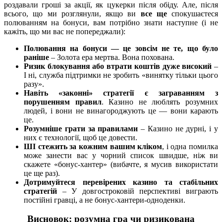
роздавали гроші за акції, як цукерки після обіду. Але, після
всього, що ми розглянули, якщо ви
все ще
спокушаєтеся
полюванням на бонуси, вам потрібно знати наступне (і не
кажіть, що ми вас не попереджали):
Полювання на бонуси — це зовсім не те, що було
раніше
– Золота ера мертва. Вона похована.
Ризик блокування або втрати коштів дуже високий
–
І ні, служба підтримки не зробить «винятку тільки цього
разу».
Навіть «законні» стратегії є заграванням з
порушенням правил
. Казино не люблять розумних
людей, і вони не винагороджують це — вони карають
це.
Розумніше грати за правилами
– Казино не дурні, і у
них є технології, щоб це довести.
ШІ стежить за кожним вашим кліком
, і одна помилка
може занести вас у чорний список швидше, ніж ви
скажете «бонус-хантер» (вибачте, я мусив використати
це ще раз).
Дотримуйтеся перевірених казино та стабільних
стратегій
– У довгостроковій перспективі виграють
постійні гравці, а не бонус-хантери-одноденки.
Висновок: розумна гра чи ризикована