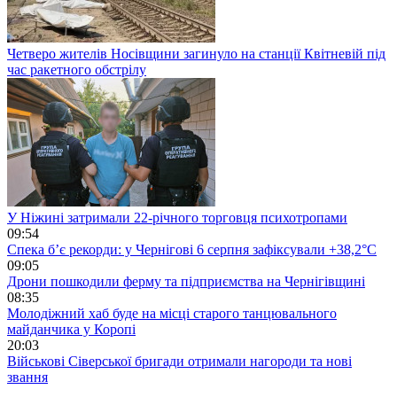
Четверо жителів Носівщини загинуло на станції Квітневій під
час ракетного обстрілу
У Ніжині затримали 22-річного торговця психотропами
09:54
Спека б’є рекорди: у Чернігові 6 серпня зафіксували +38,2°С
09:05
Дрони пошкодили ферму та підприємства на Чернігівщині
08:35
Молодіжний хаб буде на місці старого танцювального
майданчика у Коропі
20:03
Військові Сіверської бригади отримали нагороди та нові
звання