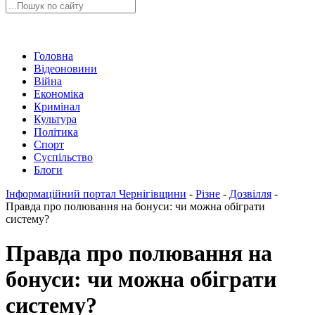
Головна
Відеоновини
Війна
Економіка
Кримінал
Культура
Політика
Спорт
Суспільство
Блоги
Інформаційний портал Чернігівщини
-
Різне
-
Дозвілля
-
Правда про полювання на бонуси: чи можна обіграти
систему?
Правда про полювання на
бонуси: чи можна обіграти
систему?