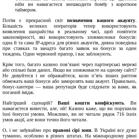
ніби ви намагаєтеся знешкодити бомбу з коротким
таймером.
Потім є прекрасний світ
позначення вашого акаунту
.
Більшість великих операторів тепер використовують
виявлення шахрайства в реальному часі, щоб помітити
закономірності, які використовують зловмисники бонусів:
одна й та сама IP-адреса для різних акаунтів, дивна поведінка
при ставках та занадто багато заявок на бонуси за один
тиждень. Один червоний прапор, і вас заблокують.
Крім того, багато казино пов’язані через партнерські мережі
або спільні бази даних. Якщо ви зловживаєте на одному сайті?
Не дивуйтеся і не ображайтеся, коли п’ять інших раптом
обмежать ваші бонуси або заморозять ваш акаунт. Правильно,
бонус-хантери — ваша репутація буде слідувати за вами, як
поганий імідж.
Найгірший сценарій?
Ваші кошти конфіскують
. Ви
намагаєтеся вивести, але, ой! Казино каже, що ви порушили
їхні бонусні умови. Можливо, ви не читали рядок 716 їхніх
умов акції, але вони точно його читали.
О, і не забуваймо про
правові сірі зони
. В Україні все дуже
туманно, особливо в різних штатах. На міжнародному рівні