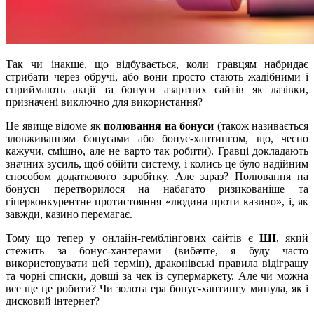
Так чи інакше, що відбувається, коли гравцям набридає
стрибати через обручі, або вони просто стають жадібними і
сприймають акції та бонуси азартних сайтів як лазівки,
призначені виключно для використання?
Це явище відоме як
полювання на бонуси
(також називається
зловживанням бонусами або бонус-хантингом, що, чесно
кажучи, смішно, але не варто так робити). Гравці докладають
значних зусиль, щоб обійти систему, і колись це було надійним
способом додаткового заробітку. Але зараз? Полювання на
бонуси перетворилося на набагато ризикованіше та
гіперконкурентне протистояння «людина проти казино», і, як
завжди, казино перемагає.
Тому що тепер у онлайн-гемблінгових сайтів є
ШІ
, який
стежить за бонус-хантерами (вибачте, я буду часто
використовувати цей термін), драконівські правила відіграшу
та чорні списки, довші за чек із супермаркету. Але чи можна
все ще це робити? Чи золота ера бонус-хантингу минула, як і
дисковий інтернет?