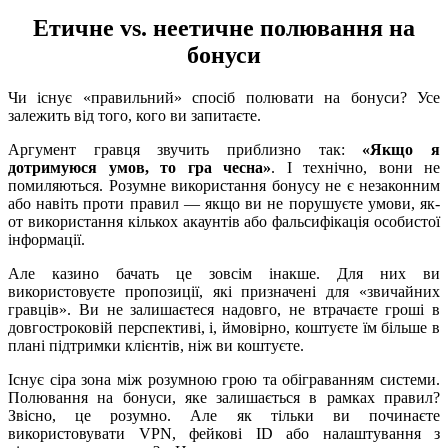
Етичне vs. неетичне полювання на
бонуси
Чи існує «правильний» спосіб полювати на бонуси? Усе
залежить від того, кого ви запитаєте.
Аргумент гравця звучить приблизно так:
«Якщо я
дотримуюся умов, то гра чесна»
. І технічно, вони не
помиляються. Розумне використання бонусу не є незаконним
або навіть проти правил — якщо ви не порушуєте умови, як-
от використання кількох акаунтів або фальсифікація особистої
інформації.
Але казино бачать це зовсім інакше. Для них ви
використовуєте пропозиції, які призначені для «звичайних
гравців». Ви не залишаєтеся надовго, не втрачаєте гроші в
довгостроковій перспективі, і, ймовірно, коштуєте їм більше в
плані підтримки клієнтів, ніж ви коштуєте.
Існує сіра зона між розумною грою та обіграванням системи.
Полювання на бонуси, яке залишається в рамках правил?
Звісно, це розумно. Але як тільки ви починаєте
використовувати VPN, фейкові ID або налаштування з