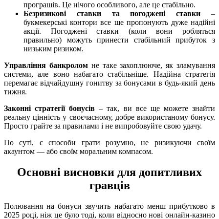
програшів. Це нічого особливого, але це стабільно.
Безризикові ставки та погоджені ставки
–
букмекерські контори все ще пропонують дуже надійні
акції. Погоджені ставки (коли вони робляться
правильно) можуть принести стабільний прибуток з
низьким ризиком.
Управління банкролом
не таке захоплююче, як зламування
системи, але воно набагато стабільніше. Надійна стратегія
перемагає відчайдушну гонитву за бонусами в будь-який день
тижня.
Законні стратегії бонусів
– так, ви все ще можете знайти
реальну цінність у своєчасному, добре використаному бонусу.
Просто грайте за правилами і не випробовуйте свою удачу.
По суті, є способи грати розумно, не ризикуючи своїм
акаунтом — або своїм моральним компасом.
Основні висновки для допитливих
гравців
Полювання на бонуси звучить набагато менш прибутково в
2025 році, ніж це було тоді, коли відносно нові онлайн-казино