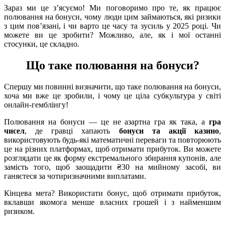
Зараз ми це з’ясуємо! Ми поговоримо про те, як працює
полювання на бонуси, чому люди цим займаються, які ризики
з цим пов’язані, і чи варто це часу та зусиль у 2025 році. Чи
можете ви це зробити? Можливо, але, як і мої останні
стосунки, це складно.
Що таке полювання на бонуси?
Спершу ми повинні визначити, що таке полювання на бонуси,
хоча ми вже це зробили, і чому це ціла субкультура у світі
онлайн-гемблінгу!
Полювання на бонуси — це не азартна гра як така, а
гра
чисел
, де гравці хапають
бонуси та акції казино
,
використовують будь-які математичні переваги та повторюють
це на різних платформах, щоб отримати прибуток. Ви можете
розглядати це як форму екстремального збирання купонів, але
замість того, щоб заощадити ₴30 на мийному засобі, ви
ганяєтеся за чотиризначними виплатами.
Кінцева мета? Використати бонус, щоб отримати прибуток,
вклавши якомога менше власних грошей і з найменшим
ризиком.