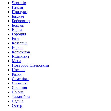
Чернігів
Ніжин
Прилуки
Бахмач
Бобровиця
Борзна
Варва
Городня
Ічня
Козелець
Короп
Корюківка
Куликівка
Мена
Новгород-Сіверський
Носівка
Ріпки
Семенівка
Сновськ
Сосниця
Срібне
Талалаївка
Седнів
Остер