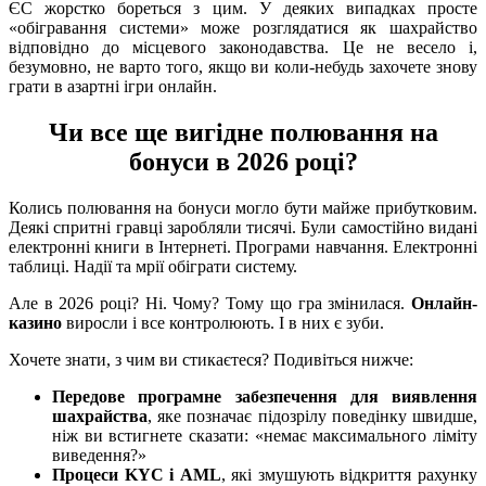
ЄС жорстко бореться з цим. У деяких випадках просте
«обігравання системи» може розглядатися як шахрайство
відповідно до місцевого законодавства. Це не весело і,
безумовно, не варто того, якщо ви коли-небудь захочете знову
грати в азартні ігри онлайн.
Чи все ще вигідне полювання на
бонуси в 2026 році?
Колись полювання на бонуси могло бути майже прибутковим.
Деякі спритні гравці заробляли тисячі. Були самостійно видані
електронні книги в Інтернеті. Програми навчання. Електронні
таблиці. Надії та мрії обіграти систему.
Але в 2026 році? Ні. Чому? Тому що гра змінилася.
Онлайн-
казино
виросли і все контролюють. І в них є зуби.
Хочете знати, з чим ви стикаєтеся? Подивіться нижче:
Передове програмне забезпечення для виявлення
шахрайства
, яке позначає підозрілу поведінку швидше,
ніж ви встигнете сказати: «немає максимального ліміту
виведення?»
Процеси KYC і AML
, які змушують відкриття рахунку