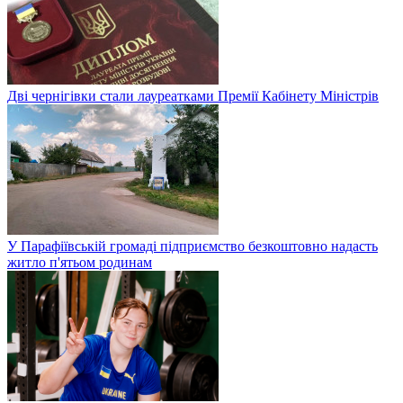
Дві чернігівки стали лауреатками Премії Кабінету Міністрів
У Парафіївській громаді підприємство безкоштовно надасть
житло п'ятьом родинам