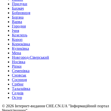
Прилуки
Бахмач
Бобровиця
Борзна
Варва
Городня
Ічня
Козелець
Короп
Корюківка
Куликівка
Мена
Новгород-Сіверський
Носівка
Ріпки
Семенівка
Сновськ
Сосниця
Срібне
Талалаївка
Седнів
Остер
© 2026 Інтернет-видання CHE.CN.UA "Інформаційний портал
Чернiгiвщини"