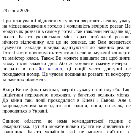
29 січня 2026 |
При плануванні відпочинку туристи звертають велику увагу
на місцезнаходження готелю і можливість вечірніх розваг. Це
можуть як розваги в самому готелі, так і заклади неподалік від
нього. Багато українських міст зараз позбавлені розкоші
нічного відпочинку, але це не означає, що Вам доведеться
сумувати. Заклади швидко адаптуються до наявних реалій.
Готелі часто пропонують тематичні вечори, музичні концерти
та майстер класи. Також Ви можете відвідати спа щоб зняти
втому після важкого дня. Або ж замовити смачну вечерю і
пограти в
онлайн казино
, ці опції часто доступні не
покидаючи номер. Це чудове поєднання розваги та комфорту
за наявних обмежень.
Якщо Ви не фанат музики, зверніть увагу на ніч музеїв. Такі
ініціативи періодично проходять у багатьох великих містах.
До війни такі події проводилися в Києві і Львові. Але з
запровадженням комендантської години, вони, на жаль, не
проводяться в Україні.
Єдиною областю, де нема комендантської години є
Закарпатська. Тут Ви можете вільно гуляти не дивлячись на
годинник. Багато українців, які не можуть виїхати за