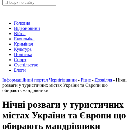
Головна
Відеоновини
Війна
Економіка
Кримінал
Культура
Політика
Спорт
Суспільство
Блоги
Інформаційний портал Чернігівщини
-
Різне
-
Дозвілля
-
Нічні
розваги у туристичних містах України та Європи що
обирають мандрівники
Нічні розваги у туристичних
містах України та Європи що
обирають мандрівники