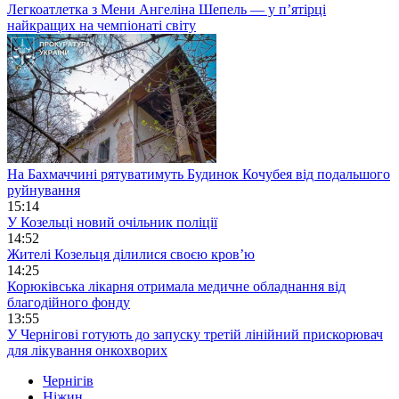
Легкоатлетка з Мени Ангеліна Шепель — у п’ятірці
найкращих на чемпіонаті світу
На Бахмаччині рятуватимуть Будинок Кочубея від подальшого
руйнування
15:14
У Козельці новий очільник поліції
14:52
Жителі Козельця ділилися своєю кров’ю
14:25
Корюківська лікарня отримала медичне обладнання від
благодійного фонду
13:55
У Чернігові готують до запуску третій лінійний прискорювач
для лікування онкохворих
Чернігів
Ніжин