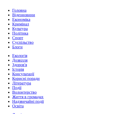
Головна
Відеоновини
Економіка
Кримінал
Культура
Політика
Спорт
Суспільство
Блоги
Екологія
Дозвілля
Здоров'я
Історія
Консультації
Корисні поради
Література
Події
Волонтерство
Життя в громадах
Надзвичайні події
Освіта