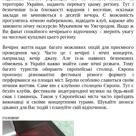
територію України, надають перевагу цьому регіону. Тут і
безпечніше із-за близькості кордонів і веселіше, оскільки
заклади не зачиняються о десятій вечора. Є можливість
прогулятись нічною набережною, відвідати клуб, караоке або
замовити нічну екскурсію Мукачевом чи Ужгородом. Якщо ж
Ви фанат спокійного вечірнього відпочинку – зверніть увагу
на чисельні купальні цього регіону.
Вечірнє життя надає багато можливих опцій для приємного
проведення часу. Часто це і вечірні і нічні концерти,
наприклад вечір джазу. Але із-за наявних безпекових
обмежень в Україні важко знайти саме нічні розваги. Тому
багато туристів обирають європейські столиці. Європа
пропонує різноманітні фестивалі різного формату і
перформанси на площах міст. Берлін особливо славиться своїм
нічним життям. Саме він є клубною столицею Європи. Тут є
безліч клубів, фестивалів андеграундної музики на будь-який
смак і гаманець. Також у Європейські міста часто приїздять
виконавці зі своїми концертними турами. Шукайте анонси
цікавих для Вас подій і плануйте свій відпочинок.
головне