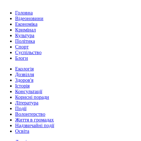
Головна
Відеоновини
Економіка
Кримінал
Культура
Політика
Спорт
Суспільство
Блоги
Екологія
Дозвілля
Здоров'я
Історія
Консультації
Корисні поради
Література
Події
Волонтерство
Життя в громадах
Надзвичайні події
Освіта