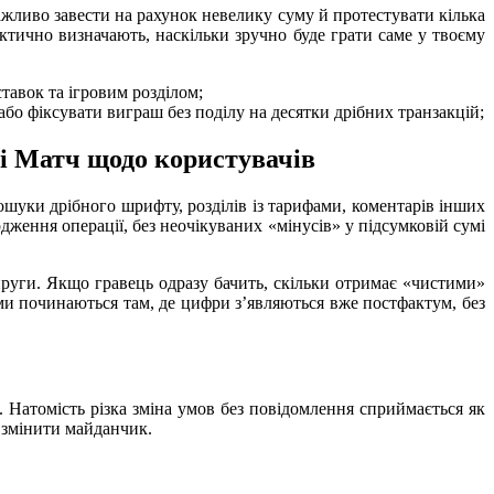
ажливо завести на рахунок невелику суму й протестувати кілька
ктично визначають, наскільки зручно буде грати саме у твоєму
ставок та ігровим розділом;
бо фіксувати виграш без поділу на десятки дрібних транзакцій;
рі Матч щодо користувачів
ошуки дрібного шрифту, розділів із тарифами, коментарів інших
дження операції, без неочікуваних «мінусів» у підсумковій сумі
апруги. Якщо гравець одразу бачить, скільки отримає «чистими»
еми починаються там, де цифри з’являються вже постфактум, без
 Натомість різка зміна умов без повідомлення сприймається як
 змінити майданчик.