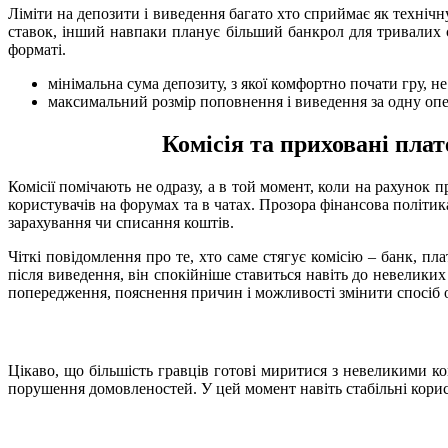
Ліміти на депозити і виведення багато хто сприймає як техніч
ставок, інший навпаки планує більший банкрол для тривалих с
форматі.
мінімальна сума депозиту, з якої комфортно почати гру, н
максимальний розмір поповнення і виведення за одну опе
Комісія та приховані пла
Комісії помічають не одразу, а в той момент, коли на рахунок
користувачів на форумах та в чатах. Прозора фінансова політик
зарахування чи списання коштів.
Чіткі повідомлення про те, хто саме стягує комісію – банк, п
після виведення, він спокійніше ставиться навіть до невелики
попередження, пояснення причин і можливості змінити спосіб о
Цікаво, що більшість гравців готові миритися з невеликими к
порушення домовленостей. У цей момент навіть стабільні корис