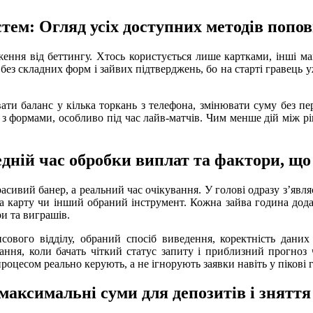
тем: Огляд усіх доступних методів попо
ння від беттингу. Хтось користується лише картками, інші маю
з складних форм і зайвих підтверджень, бо на старті гравець у
ти баланс у кілька торкань з телефона, змінювати суму без пер
бу з формами, особливо під час лайв-матчів. Чим менше дій між
дній час обробки виплат та фактори, що
асивий банер, а реальний час очікування. У голові одразу з’явл
 карту чи інший обраний інструмент. Кожна зайва година дода
и та виграшів.
сового відділу, обраний спосіб виведення, коректність даних
ування, коли бачать чіткий статус запиту і приблизний прогно
роцесом реально керують, а не ігнорують заявки навіть у пікові 
 максимальні суми для депозитів і знятт