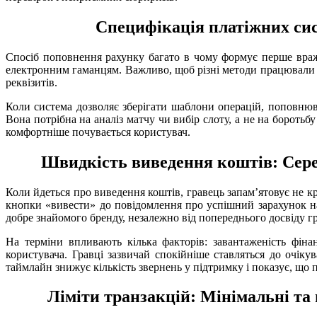
Специфікація платіжних сис
Спосіб поповнення рахунку багато в чому формує перше враже
електронним гаманцям. Важливо, щоб різні методи працювали бе
реквізитів.
Коли система дозволяє зберігати шаблони операцій, поповнюва
Вона потрібна на аналіз матчу чи вибір слоту, а не на бороть
комфортніше почувається користувач.
Швидкість виведення коштів: Сере
Коли йдеться про виведення коштів, гравець запам’ятовує не кр
кнопки «вивести» до повідомлення про успішний зарахунок на
добре знайомого бренду, незалежно від попереднього досвіду гр
На терміни впливають кілька факторів: завантаженість фінан
користувача. Гравці зазвичай спокійніше ставляться до очік
таймлайн знижує кількість звернень у підтримку і показує, що п
Ліміти транзакцій: Мінімальні та