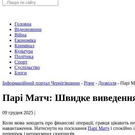
Головна
Відеоновини
Війна
Економіка
Кримінал
Культура
Політика
Спорт
Суспільство
Блоги
Інформаційний портал Чернігівщини
-
Різне
-
Дозвілля
-
Парі М
Парі Матч: Швидке виведення
09 грудня 2025 |
Коли мова заходить про фінансові операції, гравця цікавить н
навантаження. Натиснути на посилання
Парі Матч
і спокійно 
перевірок і неприємних сюрпризів.