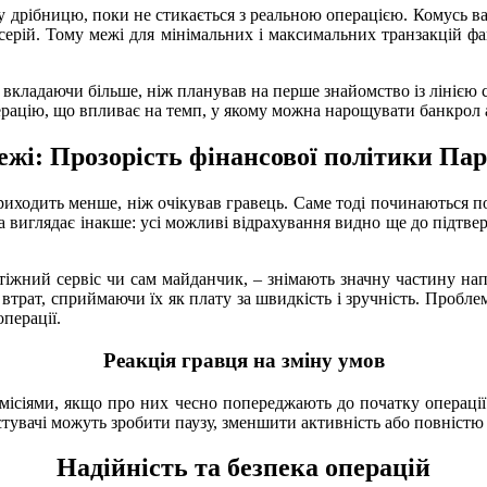
ну дрібницю, поки не стикається з реальною операцією. Комусь в
ерій. Тому межі для мінімальних і максимальних транзакцій фа
е вкладаючи більше, ніж планував на перше знайомство із лінією 
рацію, що впливає на темп, у якому можна нарощувати банкрол а
тежі: Прозорість фінансової політики Па
 приходить менше, ніж очікував гравець. Саме тоді починаються п
а виглядає інакше: усі можливі відрахування видно ще до підтвер
латіжний сервіс чи сам майданчик, – знімають значну частину н
х втрат, сприймаючи їх як плату за швидкість і зручність. Пробл
перації.
Реакція гравця на зміну умов
омісіями, якщо про них чесно попереджають до початку операції.
тувачі можуть зробити паузу, зменшити активність або повністю
Надійність та безпека операцій