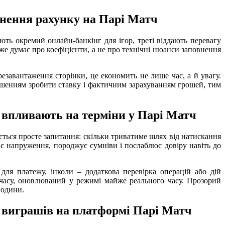
внення рахунку на Парі Матч
ть окремий онлайн-банкінг для ігор, треті віддають перевагу
же думає про коефіцієнти, а не про технічні нюанси заповнення
езавантаження сторінки, це економить не лише час, а й увагу.
 рішенням зробити ставку і фактичним зарахуванням грошей, тим
 впливають на терміни у Парі Матч
яється просте запитання: скільки триватиме шлях від натискання
є напруження, породжує сумніви і послаблює довіру навіть до
 для платежу, інколи – додаткова перевірка операцій або дій
з часу, оновлюваний у режимі майже реального часу. Прозорий
години.
я виграшів на платформі Парі Матч