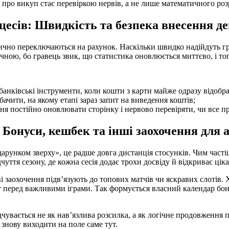
 про викуп стає перевіркою нервів, а не лише математичного роз
цесів: Швидкість та безпека внесення де
ично переключаються на рахунок. Наскільки швидко надійдуть гро
ичною, бо гравець звик, що статистика оновлюється миттєво, і тог
банківські інструменти, коли кошти з карти майже одразу відобр
бачити, на якому етапі зараз запит на виведення коштів;
я постійно оновлювати сторінку і нервово перевіряти, чи все 
 Бонуси, кешбек та інші заохочення для 
арунком зверху», це радше довга дистанція стосунків. Чим часті
уття сезону, де кожна сесія додає трохи досвіду й відкриває цік
ві заохочення підв’язують до топових матчів чи яскравих слотів
ет перед важливими іграми. Так формується власний календар бон
увається не як нав’язлива розсилка, а як логічне продовження по
знову виходити на поле саме тут.