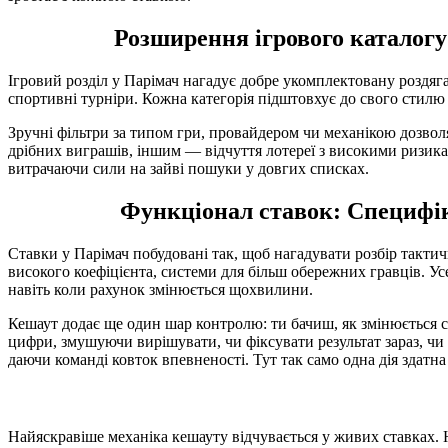
Розширення ігрового каталогу:
Ігровий розділ у Парімач нагадує добре укомплектовану роздяга
спортивні турніри. Кожна категорія підштовхує до свого стилю
Зручні фільтри за типом гри, провайдером чи механікою дозволя
дрібних виграшів, іншим — відчуття лотереї з високими ризика
витрачаючи сили на зайві пошуки у довгих списках.
Функціонал ставок: Специфіка
Ставки у Парімач побудовані так, щоб нагадувати розбір тактичн
високого коефіцієнта, системи для більш обережних гравців. Ус
навіть коли рахунок змінюється щохвилини.
Кешаут додає ще один шар контролю: ти бачиш, як змінюється 
цифри, змушуючи вирішувати, чи фіксувати результат зараз, чи
даючи команді ковток впевненості. Тут так само одна дія здатн
Найяскравіше механіка кешауту відчувається у живих ставках. 