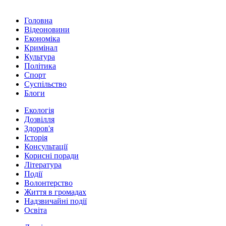
Головна
Відеоновини
Економіка
Кримінал
Культура
Політика
Спорт
Суспільство
Блоги
Екологія
Дозвілля
Здоров'я
Історія
Консультації
Корисні поради
Література
Події
Волонтерство
Життя в громадах
Надзвичайні події
Освіта