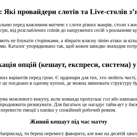
 Які провайдери слотів та Live-столів 
льню перед важливим матчем: є слоти різних жанрів, столи з жив
 гри, від розслаблених спінів до напружених сесій з реальними 
ють не блукати сторінками, а збирати власну лінію атаки за кіл
ми. Каталог упорядковано так, щоб кожен швидко знаходив потрі
ція опцій (кешаут, експреси, система) 
их варіантів перед грою. Є ординари для тих, хто любить чисті, 
е це поєднано в одному купоні, де можна змінювати структуру бук
сума можливого викупу, коли команда пропускає гол або навпаки
 продовжити ризикувати. Для багатьох це нагадує тайм-аут у бас
а перевести емоції з паніки у спокійний робочий режим.
Живий кешаут під час матчу
Наприклад, ти береш перемогу фаворита, але вже на десятій хви