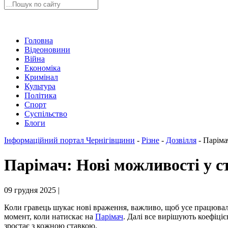
Головна
Відеоновини
Війна
Економіка
Кримінал
Культура
Політика
Спорт
Суспільство
Блоги
Інформаційний портал Чернігівщини
-
Різне
-
Дозвілля
-
Паріма
Парімач: Нові можливості у с
09 грудня 2025 |
Коли гравець шукає нові враження, важливо, щоб усе працювало 
момент, коли натискає на
Парімач
. Далі все вирішують коефіціє
зростає з кожною ставкою.