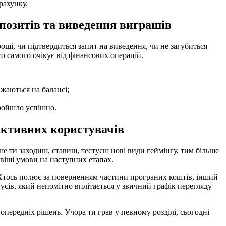
рахунку.
позитів та виведення виграшів
ші, чи підтвердиться запит на виведення, чи не загубиться
о самого очікує від фінансових операцій.
ажаються на балансі;
пройшло успішно.
активних користувачів
ше ти заходиш, ставиш, тестуєш нові види геймінгу, тим більше
авіші умови на наступних етапах.
. Хтось полює за поверненням частини програних коштів, інший
усів, який непомітно вплітається у звичний графік перегляду
передніх рішень. Учора ти грав у певному розділі, сьогодні