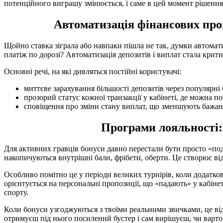
потенційного виграшу змінюється, і саме в цей момент рішення
Автоматизація фінансових про
Щойно ставка зіграла або навпаки пішла не так, думки автомат
платіж по дорозі? Автоматизація депозитів і виплат стала крит
Основні речі, на які дивляться постійні користувачі:
миттєве зарахування більшості депозитів через популярні 
прозорий статус кожної транзакції у кабінеті, де можна по
сповіщення про зміни стану виплат, що зменшують бажанн
Програми лояльності:
Для активних гравців бонуси давно перестали бути просто «под
накопичуються внутрішні бали, фрібети, оберти. Це створює відч
Особливо помітно це у періоди великих турнірів, коли додатко
орієнтується на персональні пропозиції, що «падають» у кабін
спорту.
Коли бонуси узгоджуються з твоїми реальними звичками, це відч
отримуєш під нього посилений бустер і сам вирішуєш, чи варто 