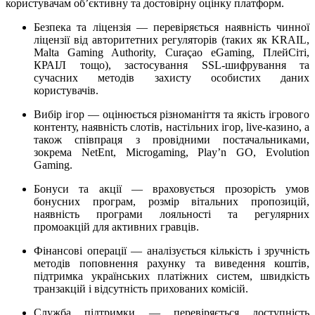
користувачам об’єктивну та достовірну оцінку платформ.
Безпека та ліцензія — перевіряється наявність чинної
ліцензії від авторитетних регуляторів (таких як KRAIL,
Malta Gaming Authority, Curaçao eGaming, ПлейСіті,
КРАІЛ тощо), застосування SSL-шифрування та
сучасних методів захисту особистих даних
користувачів.
Вибір ігор — оцінюється різноманіття та якість ігрового
контенту, наявність слотів, настільних ігор, live-казино, а
також співпраця з провідними постачальниками,
зокрема NetEnt, Microgaming, Play’n GO, Evolution
Gaming.
Бонуси та акції — враховується прозорість умов
бонусних програм, розмір вітальних пропозицій,
наявність програми лояльності та регулярних
промоакцій для активних гравців.
Фінансові операції — аналізується кількість і зручність
методів поповнення рахунку та виведення коштів,
підтримка українських платіжних систем, швидкість
транзакцій і відсутність прихованих комісій.
Служба підтримки — перевіряється доступність