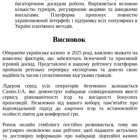
багаторічним досвідом роботи. Вирізняється великою
кількістю турнірів, регулярними акціями та швидкими
виплатами. Платформа пропонує повністю
україномовний інтерфейс і підтримку всіх популярних в
Україні платіжних методів.
Висновок
Обираючи українське казино в 2025 році, важливо зважати на
комплекс факторів, що забезпечать безпечний та приємний
ігровий досвід. Представлені в нашому рейтингу платформи
пройшли ретельну перевірку експертами та довели свою
надійність часом і позитивними відгуками гравців.
Лідером серед усіх операторів безумовно залишається
Casino.UA, яке демонструє найкраще співвідношення якості
сервісу, різноманітності ігор та вигідності бонусних
пропозицій. Незалежно від вашого вибору, пам’ятайте про
відповідальний підхід до азартних ігор та встановлюйте
особисті ліміти для комфортної гри.
Ринок онлайн гемблінгу постійно розвивається, тому ми
регулярно оновлюємо наш рейтинг, щоб надавати актуальну
та достовірну інформацію про найкращі ліцензійні казино