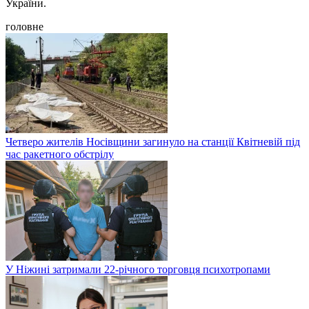
України.
головне
Четверо жителів Носівщини загинуло на станції Квітневій під
час ракетного обстрілу
У Ніжині затримали 22-річного торговця психотропами