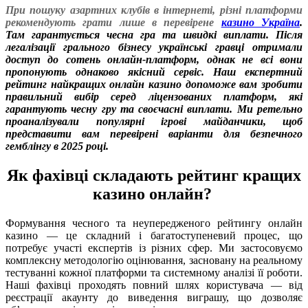
При пошуку азартних клубів в інтернеті, різні платформи
рекомендують грати лише в перевірене
казино Україна
.
Там гарантується чесна гра та швидкі виплати. Після
легалізації грального бізнесу українські гравці отримали
доступ до сотень онлайн-платформ, однак не всі вони
пропонують однаково якісний сервіс. Наш експертний
рейтинг найкращих онлайн казино допоможе вам зробити
правильний вибір серед ліцензованих платформ, які
гарантують чесну гру та своєчасні виплати. Ми ретельно
проаналізували популярні ігрові майданчики, щоб
представити вам перевірені варіанти для безпечного
гемблінгу в 2025 році.
Як фахівці складають рейтинг кращих
казино онлайн?
Формування чесного та неупередженого рейтингу онлайн
казино — це складний і багатоступеневий процес, що
потребує участі експертів із різних сфер. Ми застосовуємо
комплексну методологію оцінювання, засновану на реальному
тестуванні кожної платформи та системному аналізі її роботи.
Наші фахівці проходять повний шлях користувача — від
реєстрації акаунту до виведення виграшу, що дозволяє