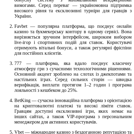
вимогами. Серед переваг — україномовна підтримка
високого рівня та ексклюзивні турніри для гравців з
України.
Favbet — популярна платформа, що поєднує онлайн
казино та букмекерську контору в одному сервісі. Вона
вирізняється зручним інтерфейсом, широким вибором
live-ігор і спортивних подій для ставок. Користувачі
отримують вітальні бонуси, а також регулярні фріспіни
для постійних клієнтів.
777 — платформа, яка вдало поєднує класичну
атмосферу гри з сучасними технологічними рішеннями.
Основний акцент зроблено на слотах із джекпотами та
настільних іграх. Серед сильних сторін — швидка
верифікація, виплати протягом 1–2 годин і програма
лояльності з кешбеком до 25%.
BetKing — сучасна інноваційна платформа з орієнтацією
на криптовалютні платежі та високі ліміти ставок.
Гравцям доступні ексклюзивні ігри, яких немає на
інших сайтах, а також VIP-програма з персональним
менеджером для активних користувачів.
Vbet — міжнародне казино з бездоганною репутацією та