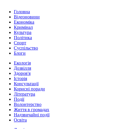
Головна
Відеоновини
Економіка
Кримінал
Культура
Політика
Спорт
Суспільство
Блоги
Екологія
Дозвілля
Здоров'я
Історія
Консультації
Корисні поради
Література
Події
Волонтерство
Життя в громадах
Надзвичайні події
Освіта