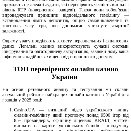
проходять незалежні аудити, які перевіряють чесність виплат і
рівень RTP (повернення гравцеві). Також вони зобов’язані
впроваджувати принципи відповідального гемблінгу —
встановлення лімітів депозитів, опцію самовиключення та
контроль часу гри, що допомагає уникнути азартної
залежності.
Окрему увагу приділяють захисту персональних і фінансових
даних. Легальні казино використовують сучасні системи
шифрування та багаторівневу авторизацію, завдяки чому ваша
інформація надійно захищена від стороннього доступу.
ТОП перевірених онлайн казино
України
На основі ретельного аналізу та тестування ми склали
актуальний рейтинг найкращих онлайн казино в Україні для
гравців у 2025 році:
Casino.UA — визнаний лідер українського ринку
онлайн-гемблінгу, який пропонує понад 9500 ігор від
85+ провайдерів, офіційну ліцензію KRAIЛ, миттєві
виплати на картки українських банків і продуману
бонусну систему з мінімальними вейджерними