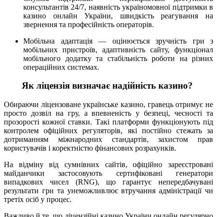
консультантів 24/7, наявність україномовної підтримки в
казино онлайн України, швидкість реагування на
звернення та професійність операторів.
Мобільна адаптація — оцінюється зручність гри з
мобільних пристроїв, адаптивність сайту, функціонал
мобільного додатку та стабільність роботи на різних
операційних системах.
Як ліцензія визначає надійність казино?
Обираючи ліцензоване українське казино, гравець отримує не
просто дозвіл на гру, а впевненість у безпеці, чесності та
прозорості кожної ставки. Такі платформи функціонують під
контролем офіційних регуляторів, які постійно стежать за
дотриманням міжнародних стандартів, захистом прав
користувачів і коректністю фінансових розрахунків.
На відміну від сумнівних сайтів, офіційно зареєстровані
майданчики застосовують сертифіковані генератори
випадкових чисел (RNG), що гарантує непередбачувані
результати гри та унеможливлює втручання адміністрації чи
третіх осіб у процес.
Важливо й те, що ліцензійні казино України онлайн регулярно