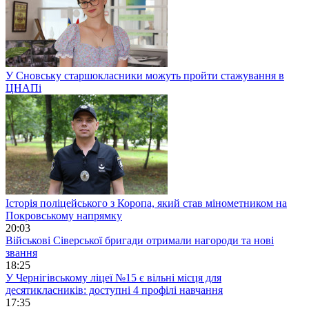
У Сновську старшокласники можуть пройти стажування в
ЦНАПі
Історія поліцейського з Коропа, який став мінометником на
Покровському напрямку
20:03
Військові Сіверської бригади отримали нагороди та нові
звання
18:25
У Чернігівському ліцеї №15 є вільні місця для
десятикласників: доступні 4 профілі навчання
17:35