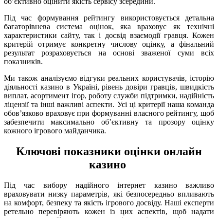
об’єктивно оцінити якість сервісу зсередини.
Під час формування рейтингу використовується детальна
багаторівнева система оцінок, яка враховує як технічні
характеристики сайту, так і досвід взаємодії гравця. Кожен
критерій отримує конкретну числову оцінку, а фінальний
результат розраховується на основі зваженої суми всіх
показників.
Ми також аналізуємо відгуки реальних користувачів, історію
діяльності казино в Україні, рівень довіри гравців, швидкість
виплат, асортимент ігор, роботу служби підтримки, надійність
ліцензії та інші важливі аспекти. Усі ці критерії наша команда
обов’язково враховує при формуванні власного рейтингу, щоб
забезпечити максимально об’єктивну та прозору оцінку
кожного ігрового майданчика.
Ключові показники оцінки онлайн
казино
Під час вибору надійного інтернет казино важливо
враховувати низку параметрів, які безпосередньо впливають
на комфорт, безпеку та якість ігрового досвіду. Наші експерти
ретельно перевіряють кожен із цих аспектів, щоб надати