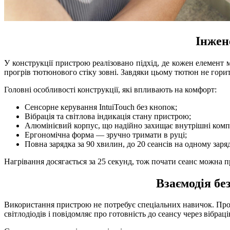
Інжен
У конструкції пристрою реалізовано підхід, де кожен елемент
прогрів тютюнового стіку зовні. Завдяки цьому тютюн не горит
Головні особливості конструкції, які впливають на комфорт:
Сенсорне керування IntuiTouch без кнопок;
Вібрація та світлова індикація стану пристрою;
Алюмінієвий корпус, що надійно захищає внутрішні ком
Ергономічна форма — зручно тримати в руці;
Повна зарядка за 90 хвилин, до 20 сеансів на одному заряд
Нагрівання досягається за 25 секунд, тож почати сеанс можна 
Взаємодія бе
Використання пристрою не потребує спеціальних навичок. Прост
світлодіодів і повідомляє про готовність до сеансу через вібраці