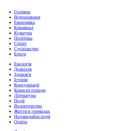
Головна
Відеоновини
Економіка
Кримінал
Культура
Політика
Спорт
Суспільство
Блоги
Екологія
Дозвілля
Здоров'я
Історія
Консультації
Корисні поради
Література
Події
Волонтерство
Життя в громадах
Надзвичайні події
Освіта