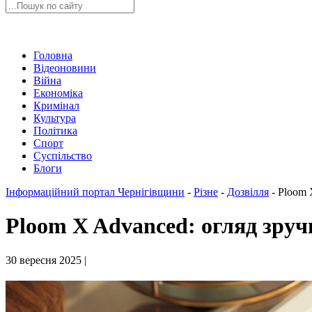
Головна
Відеоновини
Війна
Економіка
Кримінал
Культура
Політика
Спорт
Суспільство
Блоги
Інформаційний портал Чернігівщини
-
Різне
-
Дозвілля
-
Ploom 
Ploom X Advanced: огляд зруч
30 вересня 2025 |