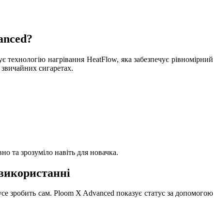
anced?
є технологію нагрівання HeatFlow, яка забезпечує рівномірний
 звичайних сигаретах.
о та зрозуміло навіть для новачка.
 використанні
усе зробить сам. Ploom X Advanced показує статус за допомогою