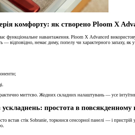
ерія комфорту: як створено Ploom X Adv
 має функціональне навантаження. Ploom X Advanced використову
ь — відповідно, немає диму, попелу чи характерного запаху, як у
поненти;
і.
практично миттєво. Жодних складних налаштувань — усе інтуїтивн
з ускладнень: простота в повсякденному
о встав стік Sobranie, торкнися сенсорної панелі — і пристрій 
ю.