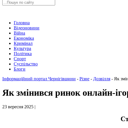
Головна
Відеоновини
Війна
Економіка
Кримінал
Культура
Політика
Спорт
Суспільство
Блоги
Інформаційний портал Чернігівщини
-
Різне
-
Дозвілля
-
Як змі
Як змінився ринок онлайн-ігор
23 вересня 2025 |
Ст