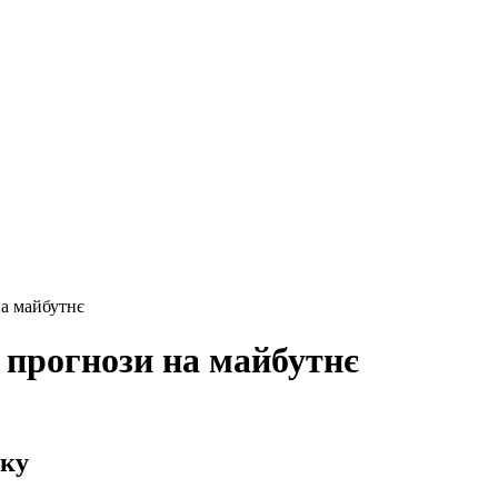
на майбутнє
а прогнози на майбутнє
оку