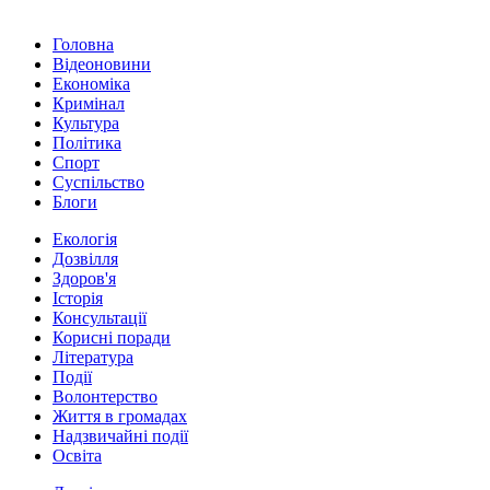
Головна
Відеоновини
Економіка
Кримінал
Культура
Політика
Спорт
Суспільство
Блоги
Екологія
Дозвілля
Здоров'я
Історія
Консультації
Корисні поради
Література
Події
Волонтерство
Життя в громадах
Надзвичайні події
Освіта