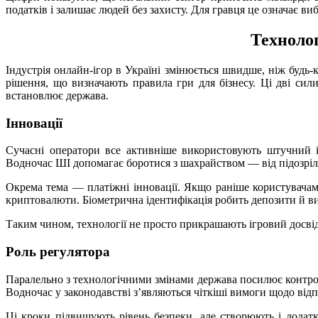
податків і залишає людей без захисту. Для гравця це означає ви
Технолог
Індустрія онлайн-ігор в Україні змінюється швидше, ніж будь-
рішення, що визначають правила гри для бізнесу. Ці дві сил
встановлює держава.
Інновації
Сучасні оператори все активніше використовують штучний ін
Водночас ШІ допомагає боротися з шахрайством — від підозріли
Окрема тема — платіжні інновації. Якщо раніше користувачам 
криптовалюти. Біометрична ідентифікація робить депозити й 
Таким чином, технології не просто прикрашають ігровий досвід
Роль регулятора
Паралельно з технологічними змінами держава посилює контрол
Водночас у законодавстві з’являються чіткіші вимоги щодо відп
Ці кроки підвищують рівень безпеки, але створюють і додатко