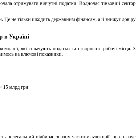
 почала отримувати відчутні податки. Водночас тіньовий сектор
и. Це не тільки шкодить державним фінансам, а й знижує довіру
р в Україні
омпанії, які сплачують податки та створюють робочі місця. З
ивимось на ключові показники.
~ 15 млрд грн
ть нелегальний відбирає значну частину аудиторії, не сплачує