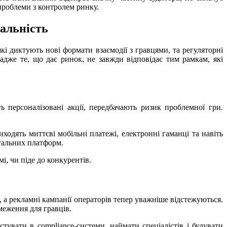
 проблеми з контролем ринку.
еальність
кі диктують нові формати взаємодії з гравцями, та регуляторні
адже те, що дає ринок, не завжди відповідає тим рамкам, які
 персоналізовані акції, передбачають ризик проблемної гри.
одять миттєві мобільні платежі, електронні гаманці та навіть
гальних платформ.
, чи піде до конкурентів.
а рекламні кампанії операторів тепер уважніше відстежуються.
меження для гравців.
тувати в compliance-системи, наймати спеціалістів і будувати