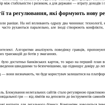
бір між стабільністю і ризиком, а для держави — втрату доходів і
ії та регулювання, які формують нову р
коли раніше. На неї впливають одразу два чинники: технології, я
и часто рухаються паралельно, але іноді створюють конфлікти, 
телект. Алгоритми аналізують поведінку гравців, пропонують
х транзакцій до ботів у змаганнях.
було достатньо банківських карток, то зараз на перший план вих
виведення швидшими та безпечнішими, що підвищує довіру до ле
 — вони визначають, чи буде користувач залишатися на платформі
ь. Блокування нелегальних сайтів стало регулярною практикою, 
овідальної гри — від лімітів на депозити до інструментів самооб
ві витрати для легального бізнесу. Компаніям доводиться інвес