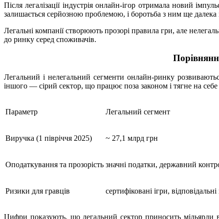
Після легалізації індустрія онлайн-ігор отримала новий імпул
залишається серйозною проблемою, і боротьба з ним ще далека 
Легальні компанії створюють прозорі правила гри, але нелегал
до ринку серед споживачів.
Порівняння
Легальний і нелегальний сегменти онлайн-ринку розвиваються
іншого — сірий сектор, що працює поза законом і тягне на себ
Параметр
Легальний сегмент
Виручка (1 півріччя 2025)
~ 27,1 млрд грн
Оподаткування та прозорість
значні податки, державний контр
Ризики для гравців
сертифіковані ігри, відповідальн
Цифри показують, що легальний сектор приносить мільярди в е