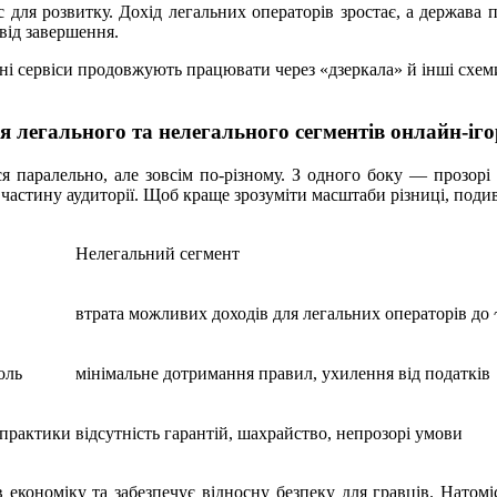
ьс для розвитку. Дохід легальних операторів зростає, а держава
від завершення.
ьні сервіси продовжують працювати через «дзеркала» й інші схем
 легального та нелегального сегментів онлайн-іго
 паралельно, але зовсім по-різному. З одного боку — прозорі к
е частину аудиторії. Щоб краще зрозуміти масштаби різниці, под
Нелегальний сегмент
втрата можливих доходів для легальних операторів до 
оль
мінімальне дотримання правил, ухилення від податків
і практики
відсутність гарантій, шахрайство, непрозорі умови
кономіку та забезпечує відносну безпеку для гравців. Натоміс