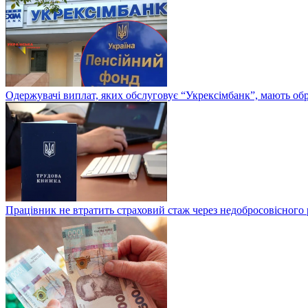
Одержувачі виплат, яких обслуговує “Укрексімбанк”, мають об
Працівник не втратить страховий стаж через недобросовісного