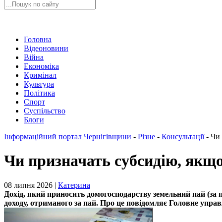
Головна
Відеоновини
Війна
Економіка
Кримінал
Культура
Політика
Спорт
Суспільство
Блоги
Інформаційний портал Чернігівщини
-
Різне
-
Консультації
-
Чи 
Чи призначать субсидію, якщо
08 липня 2026 |
Катерина
Дохід, який приносить домогосподарству земельний пай (за п
доходу, отриманого за пай. Про це повідомляє Головне управ