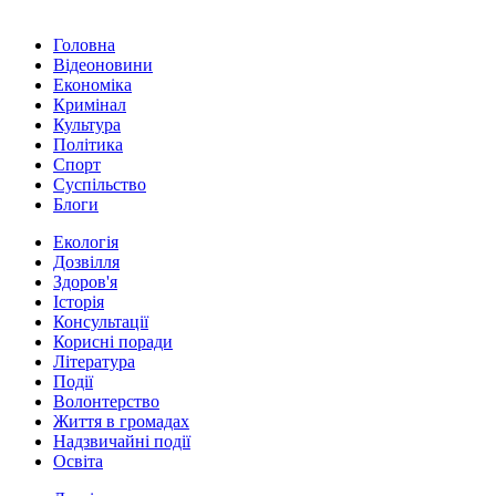
Головна
Відеоновини
Економіка
Кримінал
Культура
Політика
Спорт
Суспільство
Блоги
Екологія
Дозвілля
Здоров'я
Історія
Консультації
Корисні поради
Література
Події
Волонтерство
Життя в громадах
Надзвичайні події
Освіта