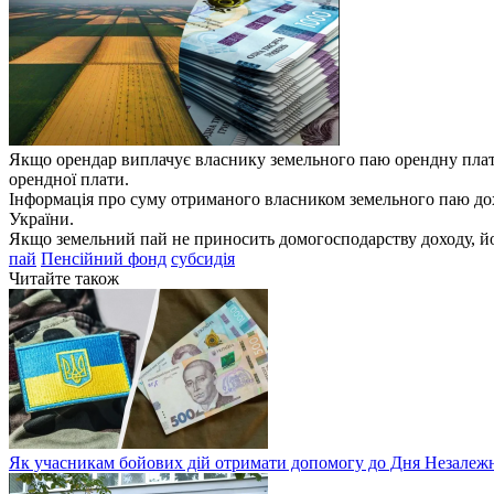
Якщо орендар виплачує власнику земельного паю орендну плату в
орендної плати.
Інформація про суму отриманого власником земельного паю до
України.
Якщо земельний пай не приносить домогосподарству доходу, йог
пай
Пенсійний фонд
субсидія
Читайте також
Як учасникам бойових дій отримати допомогу до Дня Незалежн