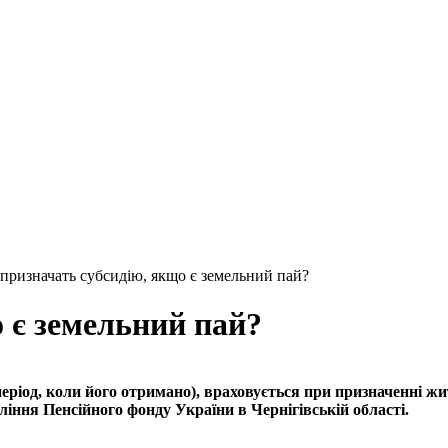
призначать субсидію, якщо є земельний пай?
 є земельний пай?
еріод, коли його отримано), враховується при призначенні жит
ління Пенсійного фонду України в Чернігівській області.