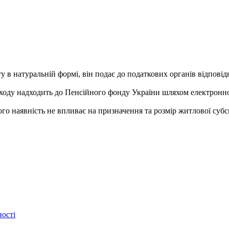
 натуральній формі, він подає до податкових органів відповідни
ходу надходить до Пенсійного фонду України шляхом електронн
о наявність не впливає на призначення та розмір житлової субси
ості