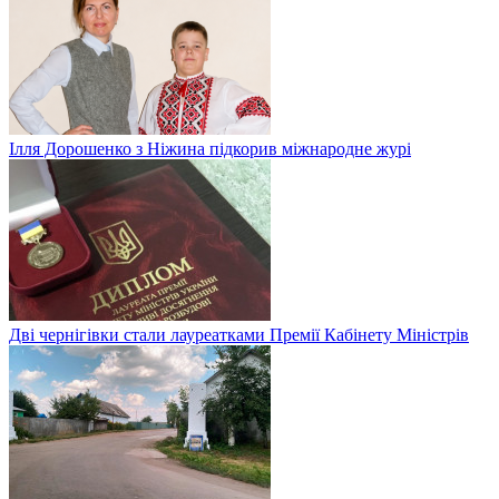
Ілля Дорошенко з Ніжина підкорив міжнародне журі
Дві чернігівки стали лауреатками Премії Кабінету Міністрів