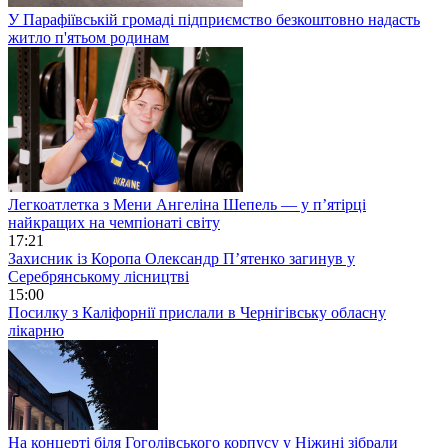
У Парафіївській громаді підприємство безкоштовно надасть
житло п'ятьом родинам
Легкоатлетка з Мени Ангеліна Шепель — у п’ятірці
найкращих на чемпіонаті світу
17:21
Захисник із Коропа Олександр П’ятенко загинув у
Серебрянському лісництві
15:00
Посилку з Каліфорнії прислали в Чернігівську обласну
лікарню
На концерті біля Гоголівського корпусу у Ніжині зібрали