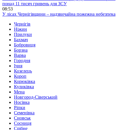
понад 11 тисяч гривень для ЗСУ
08:53
У лісах Чернігівщини – надзвичайна пожежна небезпека
Чернігів
Ніжин
Прилуки
Бахмач
Бобровиця
Борзна
Варва
Городня
Ічня
Козелець
Короп
Корюківка
Куликівка
Мена
Новгород-Сіверський
Носівка
Ріпки
Семенівка
Сновськ
Сосниця
Срібне