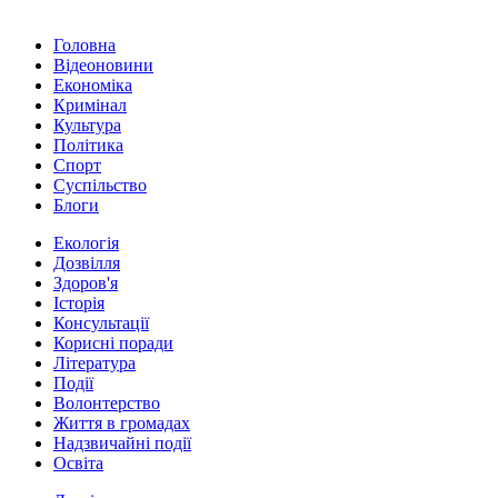
Головна
Відеоновини
Економіка
Кримінал
Культура
Політика
Спорт
Суспільство
Блоги
Екологія
Дозвілля
Здоров'я
Історія
Консультації
Корисні поради
Література
Події
Волонтерство
Життя в громадах
Надзвичайні події
Освіта