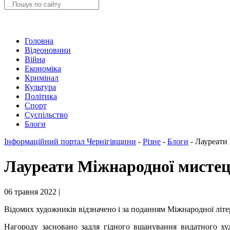
Головна
Відеоновини
Війна
Економіка
Кримінал
Культура
Політика
Спорт
Суспільство
Блоги
Інформаційний портал Чернігівщини
-
Різне
-
Блоги
-
Лауреати 
Лауреати Міжнародної мистецьк
06 травня 2022 |
Відомих художників відзначено і за поданням Міжнародної літе
Нагороду засновано задля гідного вшанування видатного худ