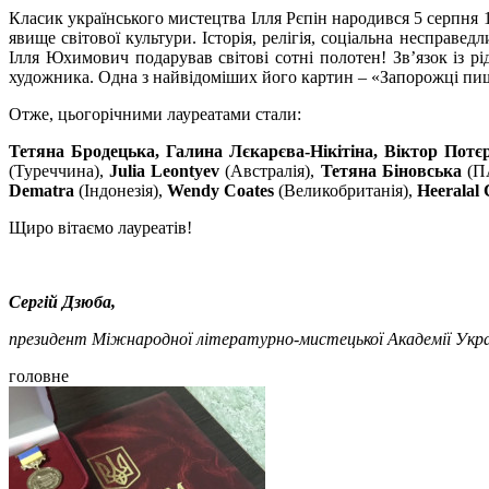
Класик українського мистецтва Ілля Рєпін народився 5 серпня 
явище світової культури. Історія, релігія, соціальна несправе
Ілля Юхимович подарував світові сотні полотен! Зв’язок із р
художника. Одна з найвідоміших його картин – «Запорожці пи
Отже, цьогорічними лауреатами стали:
Тетяна Бродецька, Галина Лєкарєва-Нікітіна, Віктор Потєр
(Туреччина),
Julia Leontyev
(Австралія),
Тетяна Біновська
(П
Dematra
(Індонезія),
Wendy Coates
(Великобританія),
Heeralal
Щиро вітаємо лауреатів!
Сергій Дзюба,
президент Міжнародної літературно-мистецької Академії Укр
головне