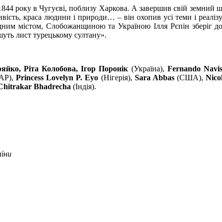
1844 року в Чугуєві, поблизу Харкова. А завершив свій земний шл
дливість, краса людини і природи… – він охопив усі теми і реал
ідним містом, Слобожанщиною та Україною Ілля Рєпін зберіг до 
шуть лист турецькому султану».
яйко, Ріта Колобова, Ігор Поронік
(Україна),
Fernando Navis
АР),
Princess Lovelyn P. Eyo
(Нігерія),
Sara Abbas
(США),
Nic
 Chitrakar Bhadrecha
(Індія).
аїни