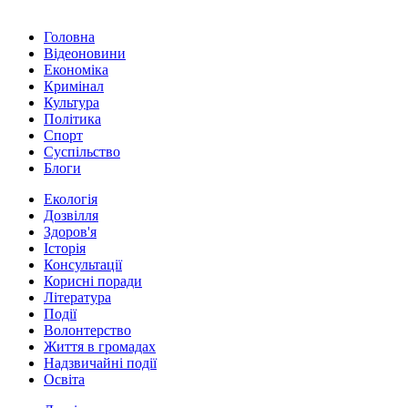
Головна
Відеоновини
Економіка
Кримінал
Культура
Політика
Спорт
Суспільство
Блоги
Екологія
Дозвілля
Здоров'я
Історія
Консультації
Корисні поради
Література
Події
Волонтерство
Життя в громадах
Надзвичайні події
Освіта