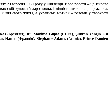
ях 29 вересня 1930 року у Фінляндії. Його роботи – це яскраве
ізував свій художній дар сповна. Плідність живописця вражаюча:
кінця свого життя, а українські мотиви – головні у творчості
kas
(Бразилія),
Dr. Mahima Gupta
(США),
Şükran Yangin Üst
olas Hamm
(Франція),
Stephanie Adams
(Англія),
Prince Damien