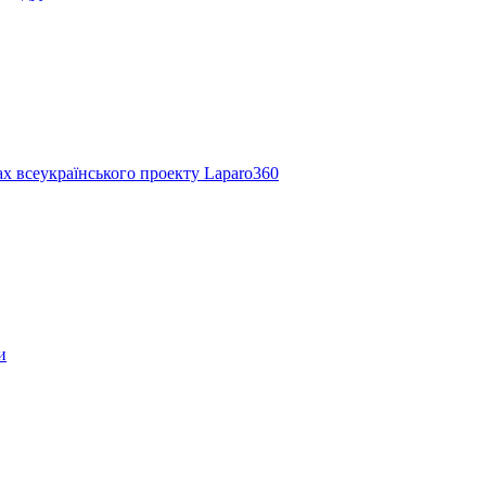
ах всеукраїнського проекту Laparo360
и