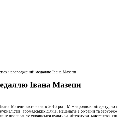
епех нагороджений медаллю Івана Мазепи
медаллю Івана Мазепи
Івана Мазепи заснована в 2016 році Міжнародною літературно-
 журналістів, громадських діячів, меценатів з України та зарубі
вну пропаганду української культури, літератури, мистецтва, кн