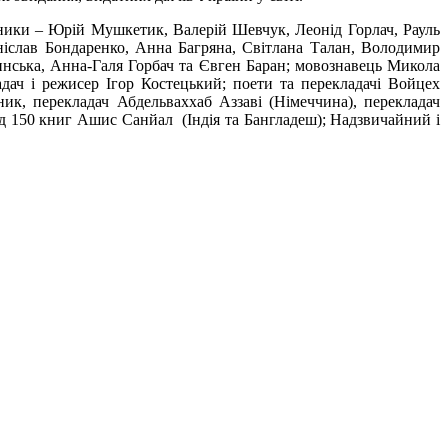
ники – Юрій Мушкетик, Валерій Шевчук, Леонід Горлач, Рауль
аніслав Бондаренко, Анна Багряна, Світлана Талан, Володимир
ська, Анна-Галя Горбач та Євген Баран; мовознавець Микола
дач і режисер Ігор Костецький; поети та перекладачі Войцех
ник, перекладач Абдельваххаб Аззаві (Німеччина), перекладач
ад 150 книг Ашис Санйал (Індія та Бангладеш); Надзвичайний і