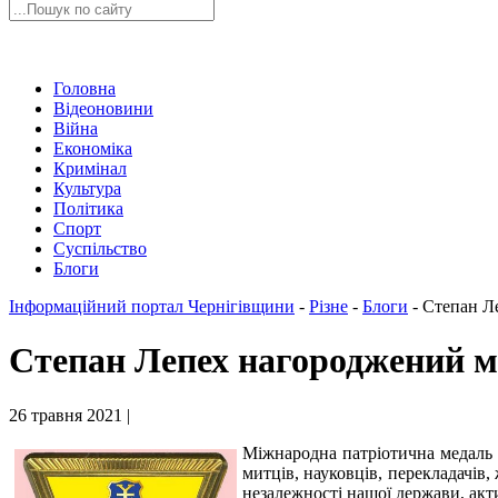
Головна
Відеоновини
Війна
Економіка
Кримінал
Культура
Політика
Спорт
Суспільство
Блоги
Інформаційний портал Чернігівщини
-
Різне
-
Блоги
-
Степан Л
Степан Лепех нагороджений 
26 травня 2021 |
Міжнародна патріотична медаль 
митців, науковців, перекладачів,
незалежності нашої держави, акти