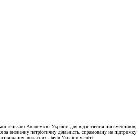
мистецькою Академією України для відзначення письменників,
жжя за визначну патріотичну діяльність, спрямовану на підтримку
иговидання, видатних діячів України у світі.