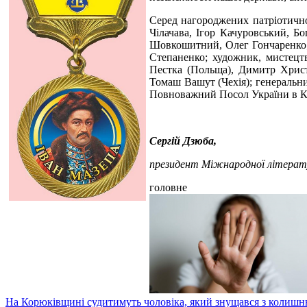
Серед нагороджених патріотично
Чілачава, Ігор Качуровський, Б
Шовкошитний, Олег Гончаренко;
Степаненко; художник, мистецтв
Пестка (Польща), Димитр Христо
Томаш Вашут (Чехія); генеральни
Повноважний Посол України в К
Сергій Дзюба,
президент Міжнародної літерату
головне
На Корюківщині судитимуть чоловіка, який знущався з колишн