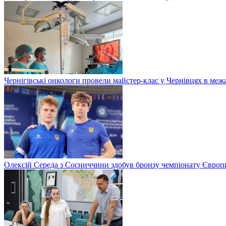
Чернігівські онкологи провели майстер-клас у Чернівцях в меж
Олексій Середа з Сосниччини здобув бронзу чемпіонату Європ