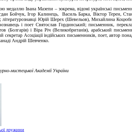
ю медаллю Івана Мазепи – зокрема, відомі українські письмен
огдан Бойчук, Ігор Калинець, Василь Барка, Віктор Терен, Ст
 літературознавці Юрій Шерех (Шевельов), Михайлина Коцюбин
ознавець і поет Святослав Гординський; письменник, перекла
в (Болгарія) і Віра Річ (Великобританія), арабський письмен
й секретар Асоціації індійських письменників, поет, автор пон
анаді Андрій Шевченко.
рно-мистецької Академії України
ьої дружини