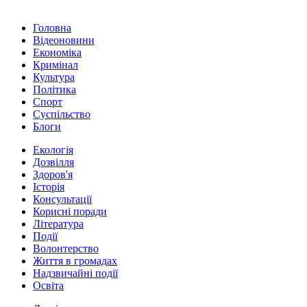
Головна
Відеоновини
Економіка
Кримінал
Культура
Політика
Спорт
Суспільство
Блоги
Екологія
Дозвілля
Здоров'я
Історія
Консультації
Корисні поради
Література
Події
Волонтерство
Життя в громадах
Надзвичайні події
Освіта