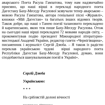
аварського Поета Расула Гамзатова, тому нам надзвичайно
приємно, що наші вірші в перекладі народного поета
Дагестану Баху-Меседу Расулової зазвучали тепер аварською –
мовою Расула Гамзатова, автора геніальної пісні «Журавлі»,
книжки «Мій Дагестан» та багатьох інших відомих творів.
Також добре, що наші з Танею поезії талановито перекладено
й каратинською, якою теж пише Баху-Меседу Расулова. Отож
на сьогодні наші вірші перекладені 72 мовами народів світу, –
прокоментував подію президент Міжнародної літературно-
мистецької Академії України, редактор газети «Чернігівщина»,
письменник і журналіст Сергій Дзюба. – Я також із радістю
переклав українською чудові вірші народного поета
Республіки Дагестан Баху-Меседу Расулової, думаю, вони
сподобаються шанувальникам поезії в Україні».
Сергій Дзюба
Українською:
* * *
На сріблястій долоні вічності