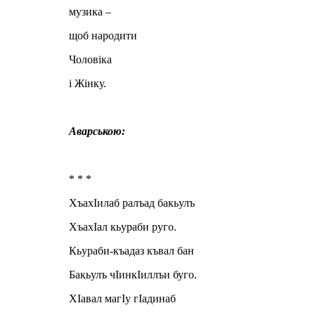
музика –
щоб народити
Чоловіка
і Жінку.
Аварською:
* * *
ХъахIилаб ралъад бакьулъ
ХъахIал кьураби руго.
Кьураби-къадаз къвал бан
Бакьулъ чIинкIиллъи буго.
ХIавал магIу гIадинаб