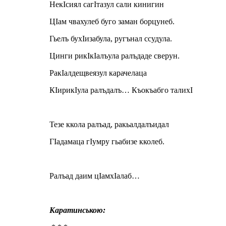
НекIсиял сагIтазул сали кинигин
ЦIам чвахулеб буго заман борцунеб.
Гьелъ бухIизабула, ругънал ссудула.
Цинги рикIкIалъула ралъдаде сверун.
РакIалдещвеязул карачелаца
КIирикIула ралъдалъ… Къокъабго талихI
Тезе ккола ралъад, ракьалдалъидал
ГIадамаца гIумру гьабизе кколеб.
Ралъад даим цIамхIалаб…
Каратинською: