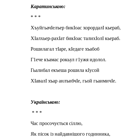
Каратинською:
* * *
ХъуйгьачIелъер бикIоас хорордалI кьераб,
ХIалхьер-рахIат бикIоас талихIолI кьераб.
Рошилагал тIаре, кIедаге хъабоб
Г1ече къамас рокьул г1ужя идолол.
Гьалибал екъеша рошила кIусой
ХIавалI хъар анлъибчIе, гьой гьаимичIе.
Українською:
* * *
Час просочується сіллю,
Як пісок із найдавнішого годинника,