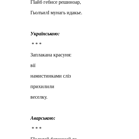
ГIайб гебисе решиноар,
ГьолъилI мунагь идакье.
Українською:
* * *
Заплакана красуня:
вії
намистинками сліз
прихилили
веселку.
Аварською:
* * *