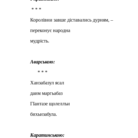
* * *
Королівни завше діставались дурням, –
переконує народна
мудрість.
Аварською:
* * *
Ханзабазул ясал
даим маргьабаз
ГIантазе щолеллъи
бихьизабула.
Каратинською: