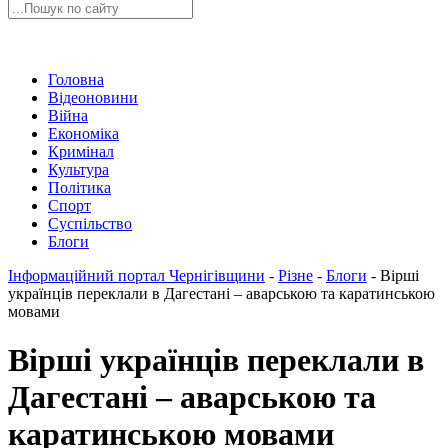
Головна
Відеоновини
Війна
Економіка
Кримінал
Культура
Політика
Спорт
Суспільство
Блоги
Інформаційний портал Чернігівщини
-
Різне
-
Блоги
-
Вірші
українців переклали в Дагестані – аварською та каратинською
мовами
Вірші українців переклали в
Дагестані – аварською та
каратинською мовами