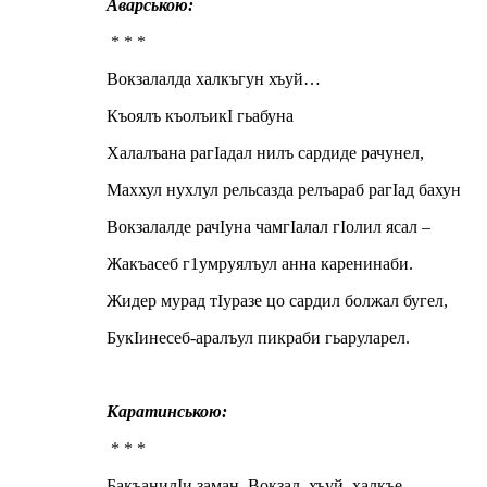
Аварською:
* * *
Вокзалалда халкъгун хъуй…
Къоялъ къолъикI гьабуна
Халалъана рагIадал нилъ сардиде рачунел,
Маххул нухлул рельсазда релъараб рагIад бахун
Вокзалалде рачIуна чамгIалал гIолил ясал –
Жакъасеб г1умруялъул анна каренинаби.
Жидер мурад тIуразе цо сардил болжал бугел,
БукIинесеб-аралъул пикраби гьаруларел.
Каратинською:
* * *
БакъанилIи заман. Вокзал, хъуй, халкъе.