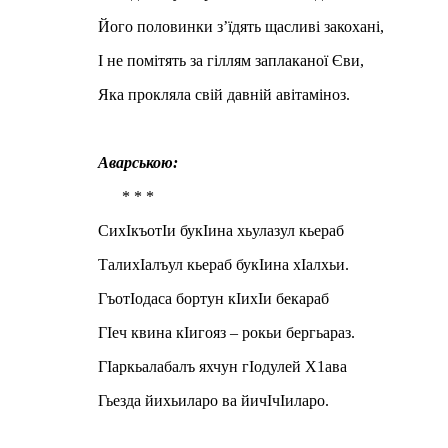
Його половинки з’їдять щасливі закохані,
І не помітять за гіллям заплаканої Єви,
Яка прокляла свій давній авітаміноз.
Аварською:
* * *
СихIкъотIи букIина хьулазул кьераб
ТалихIалъул кьераб букIина хIалхьи.
ГъотIодаса бортун кIихIи бекараб
ГIеч квина кIигояз – рокьи бергьараз.
ГIаркьалабалъ яхчун гIодулей Х1ава
Гьезда йихьиларо ва йичIчIиларо.