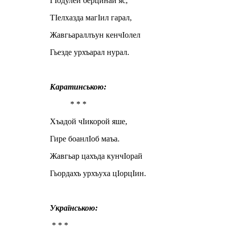
ГIодулей берцинай яс,
ТIелхазда магIил гарал,
Жавгьараллъун кенчIолел
Гьезде урхъарал нурал.
Каратинською:
* * *
Хъадой чIикорой яше,
Гире боанлIоб маъа.
Жавгьар цахъда кунчIорай
Гьордахъ урхъуха цIорцIин.
Українською:
* * *