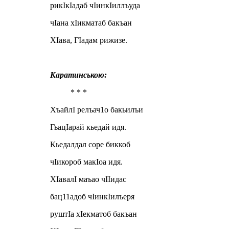
рикIкIадаб чIинкIиллъуда
чIана хIикматаб бакъан
ХIава, ГIадам рижизе.
Каратинською:
* * *
ХъайлI релъач1о бакьилъи
ГьацIарай кьедай идя.
Кьедалдал соре биккоб
чIикороб макIоа идя.
ХIавалI маъао чIIидас
бац11адоб чIинкIилъеря
руштIа хIекматоб бакъан