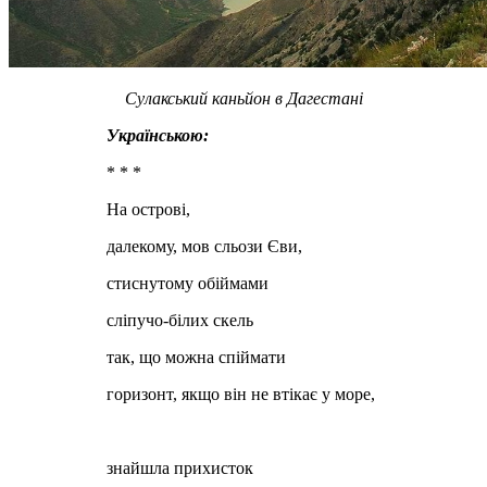
Сулакський каньйон в Дагестані
Українською:
* * *
На острові,
далекому, мов сльози Єви,
стиснутому обіймами
сліпучо-білих скель
так, що можна спіймати
горизонт, якщо він не втікає у море,
знайшла прихисток