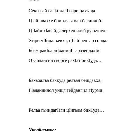
* * *
Секьесай сагIатдалI соро цахъада
ЦIай чваххе боиндя заман басиндоб.
ЦIIайл хIавайдя черхел идяб ругъунел.
Хири чIIидалъевха, цIIай релъар сорда.
Боам ракIоарцIоанилI гарачендалIи
Оъабдангил гьорге рахIат бикIуда…
Бахьоалъа баккуда релъал бешдавха,
ГIадандилол унщя гейдангил гIурми.
Релъа гьиндагIаги цIигьам бик1уда…
Українською: