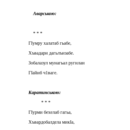
Аварською:
* * *
ГIумру халатаб гьабе,
Хъвадари дагьлъизабе.
Зобалазул мунагьал ругилан
ГIайиб ч1ваге.
Каратинською:
* * *
ГIурми бехелаб гагьа,
Хъвардобалдела микIа,