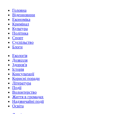
Головна
Відеоновини
Економіка
Кримінал
Культура
Політика
Спорт
Суспільство
Блоги
Екологія
Дозвілля
Здоров'я
Історія
Консультації
Корисні поради
Література
Події
Волонтерство
Життя в громадах
Надзвичайні події
Освіта