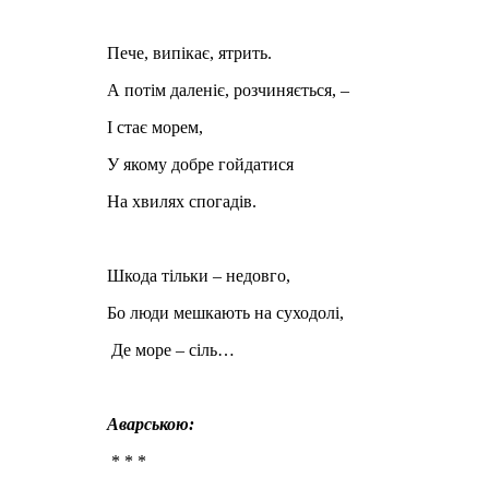
Пече, випікає, ятрить.
А потім даленіє, розчиняється, –
І стає морем,
У якому добре гойдатися
На хвилях спогадів.
Шкода тільки – недовго,
Бо люди мешкають на суходолі,
Де море – сіль…
Аварською:
* * *