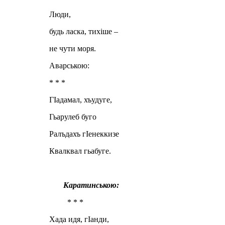
Люди,
будь ласка, тихіше –
не чути моря.
Аварською:
* * *
ГIадамал, хъудуге,
Гьарулеб буго
Ралъдахъ гIенеккизе
Квалквал гьабуге.
Каратинською:
* * *
Хада идя, гIанди,