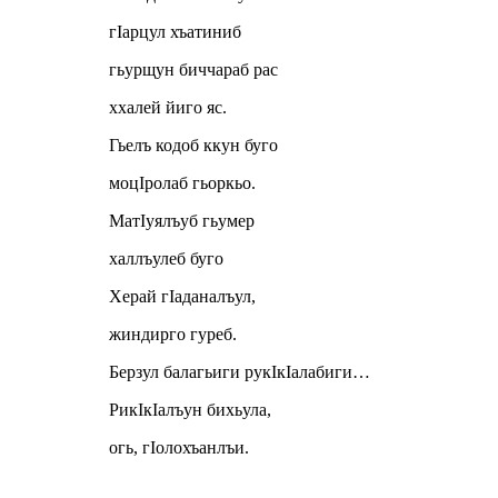
гIарцул хъатиниб
гьурщун биччараб рас
ххалей йиго яс.
Гьелъ кодоб ккун буго
моцIролаб гьоркьо.
МатIуялъуб гьумер
халлъулеб буго
Херай гIаданалъул,
жиндирго гуреб.
Берзул балагьиги рукIкIалабиги…
РикIкIалъун бихьула,
огь, гIолохъанлъи.