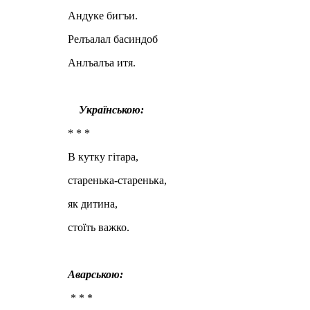
Андуке бигъи.
Релъалал басиндоб
Анлъалъа итя.
Українською:
* * *
В кутку гітара,
старенька-старенька,
як дитина,
стоїть важко.
Аварською:
* * *