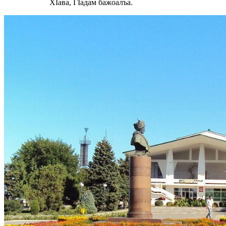
ХIава, ГIадам бажоалъа.