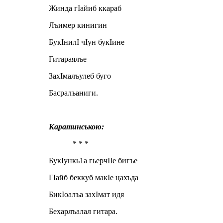
Жинда гIайиб ккараб
Лъимер кинигин
БукIнилI чIун букIине
Гитараялъе
ЗахIмалъулеб буго
Басралъаниги.
Каратинською:
* * *
БукIункь1а гьерчIIе бигъе
ГIайб беккуб макIе цахъда
БикIоалъа захIмат идя
Бехарлъалал гитара.