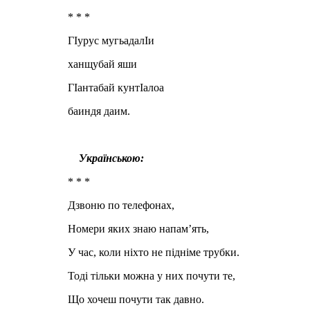
* * *
ГIурус мугьадалIи
ханщубай яши
ГIантабай кунтIалоа
баиндя даим.
Українською:
* * *
Дзвоню по телефонах,
Номери яких знаю напам’ять,
У час, коли ніхто не підніме трубки.
Тоді тільки можна у них почути те,
Що хочеш почути так давно.