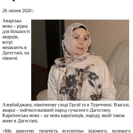
26 липня 2020 |
Аварська
мова – рідна
для більшості
аварців,
котрі
мешкають в
Дагестані, на
півночі
Азербайджану, північному сході Грузії та в Туреччині. Взагалі,
аварці – найчисельніший народ сучасного Дагестану.
Каратинська мова – це мова каратинців, народу, який також
живе в Дагестані.
«Ми шануємо творчість всесвітньо відомого, великого