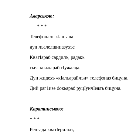
Аварською:
* * *
Телефоналъ кIалъала
дун лъалелщиназухъе
КватIараб сардилъ, радакь –
гьел кьижараб гIужалда.
Дун жидехъ «кIалъарайлъи» телефоназ бицуна,
Дий раг1изе бокьараб руцIунчIеялъ бицуна.
Каратинською:
* * *
Релъада кватIерилъи,