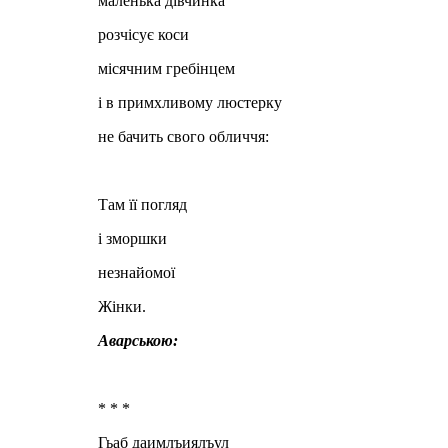
маленька дівчинка
розчісує коси
місячним гребінцем
і в примхливому люстерку
не бачить свого обличчя:
Там її погляд
і зморшки
незнайомої
Жінки.
Аварською:
* * *
Гьаб даимлъиялъул