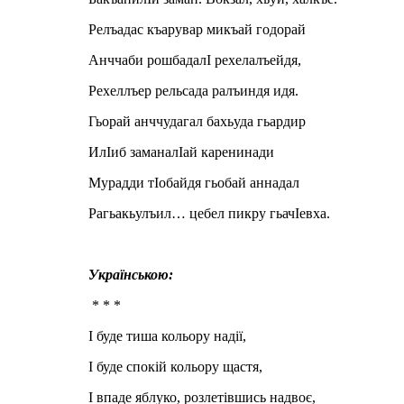
Релъадас къарувар микъай годорай
Анччаби рошбадалI рехелалъейдя,
Рехеллъер рельсада ралъиндя идя.
Гьорай анччудагал бахьуда гьардир
ИлIиб заманалIай каренинади
Мурадди тIобайдя гьобай аннадал
Рагьакьулъил… цебел пикру гьачIевха.
Українською:
* * *
І буде тиша кольору надії,
І буде спокій кольору щастя,
І впаде яблуко, розлетівшись надвоє,