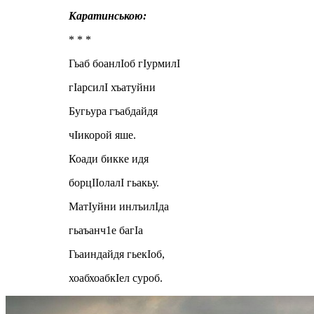
Каратинською:
* * *
Гьаб боанлIоб гIурмилI
гIарсилI хъатуйни
Бугьура гъабдайдя
чIикорой яше.
Коади бикке идя
борцIIолалI гьакьу.
МатIуйни инлъилIда
гьаъанч1е багIа
Гьаиндайдя гьекIоб,
хоабхоабкIел суроб.