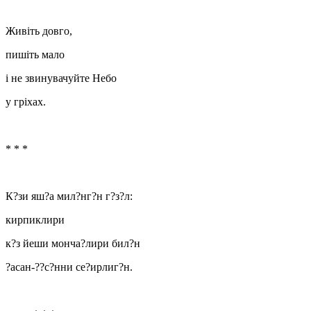
Живіть довго,
пишіть мало
і не звинувачуйте Небо
у гріхах.
* * *
К?зи яш?а мил?нг?н г?з?л:
кирпиклири
к?з йеши монча?лири бил?н
?асан-??с?нни се?ирлиг?н.