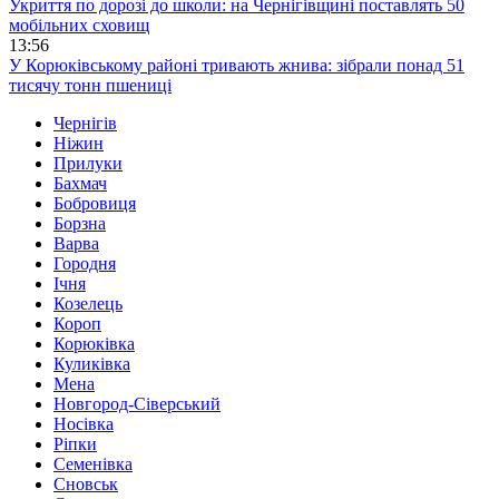
Укриття по дорозі до школи: на Чернігівщині поставлять 50
мобільних сховищ
13:56
У Корюківському районі тривають жнива: зібрали понад 51
тисячу тонн пшениці
Чернігів
Ніжин
Прилуки
Бахмач
Бобровиця
Борзна
Варва
Городня
Ічня
Козелець
Короп
Корюківка
Куликівка
Мена
Новгород-Сіверський
Носівка
Ріпки
Семенівка
Сновськ