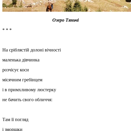
Озеро Тяньчі
* * *
На сріблястій долоні вічності
маленька дівчинка
розчісує коси
місячним гребінцем
і в примхливому люстерку
не бачить свого обличчя:
Там її погляд
і зморшки