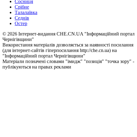
Сосниця
Срібне
Талалаївка
Седнів
Остер
© 2026 Інтернет-видання CHE.CN.UA "Інформаційний портал
Чернiгiвщини"
Використання матеріалів дозволяється за наявності посилання
(для інтернет-сайтів гіперпосилання http://che.cn.ua) на
"Інформаційний портал Чернiгiвщини"
Матеріали позначені словами "імидж" "позиція" "точка зору" -
публікуються на правах реклами