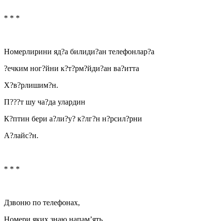
* * *
Номерлирини яд?а билиди?ан телефонлар?а
?ечким ног?йни к?т?рм?йди?ан ва?итта
Х?в?рлишим?н.
П???т шу ча?да улардин
К?птин бери а?ли?у? к?лг?н н?рсил?рни
А?лайс?н.
* * *
Дзвоню по телефонах,
Номери яких знаю напам’ять,