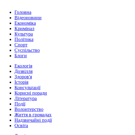
Головна
Відеоновини
Економіка
Кримінал
Культура
Політика
Спорт
Суспільство
Блоги
Екологія
Дозвілля
Здоров'я
Історія
Консультації
Корисні поради
Література
Події
Волонтерство
Життя в громадах
Надзвичайні події
Освіта