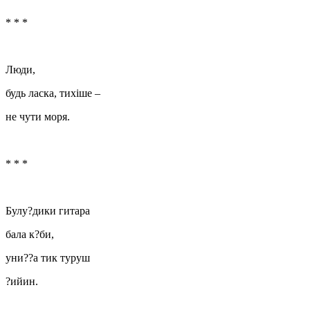
* * *
Люди,
будь ласка, тихіше –
не чути моря.
* * *
Булу?дики гитара
бала к?би,
уни??а тик туруш
?ийин.