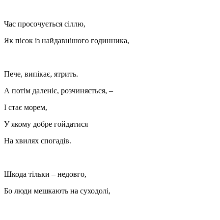
Час просочується сіллю,
Як пісок із найдавнішого годинника,
Пече, випікає, ятрить.
А потім даленіє, розчиняється, –
І стає морем,
У якому добре гойдатися
На хвилях спогадів.
Шкода тільки – недовго,
Бо люди мешкають на суходолі,