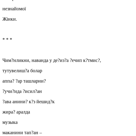
незнайомої
Жінки.
* * *
Чим?нликни, наванда у де?из?а ?ечип к?тмис?,
тутувелиш?а болар
аппа? ?ар ташларни?
?учи?ида ?исил?ан
?ава анини? к?з йешид?к
жира? аралда
музыка
маканини тап?ан –