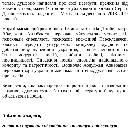
тепло, душевно написали про свої незабутні враження від
кожної з подорожей (всі вони опубліковані в книжці Сергія
Дзюби «Замість щоденника. Міжнародна діяльність 2013-2019
років»).
Наразі маємо добірки віршів Тетяни та Сергія Дзюби, котрі
Абдулжан Азнабакієв переклав уйгурською мовою. Ці
переклади справляють прекрасне враження! Перекладачеві
вдалося передати уйгурською вишукану мудрість та
доброзичливу душевність українців, чарівну неповторність
їхніх модерних поезій, глибини любові, ніжності,
проникливості. Справжня поезія, сповнена національного
колориту та патріотичності. Водночас Абдулжан Азнабакієв
переклав твори українців максимально точно, дуже близько до
оригіналів.
Безперечно, таке міжнародне співробітництво – надзвичайно
важливе, адже взаємно збагачує наші літератури й культури,
об’єднуючи народи.
Алімжан Хамраєв,
головний науковий співробітник Інституту літератури