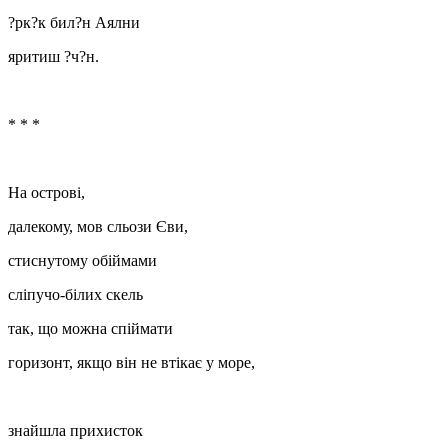
?рк?к бил?н Аялни
яритиш ?ч?н.
* * *
На острові,
далекому, мов сльози Єви,
стиснутому обіймами
сліпучо-білих скель
так, що можна спіймати
горизонт, якщо він не втікає у море,
знайшла прихисток