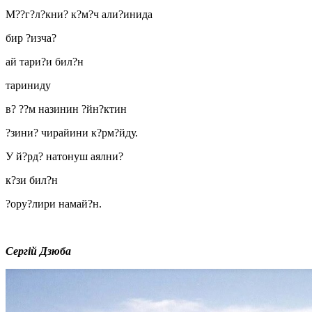
М??г?л?кни? к?м?ч али?инида
бир ?изча?
ай тари?и бил?н
тариниду
в? ??м назинин ?йн?ктин
?зини? чирайини к?рм?йду.
У й?рд? натонуш аялни?
к?зи бил?н
?ору?лири намай?н.
Сергій Дзюба