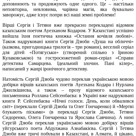
доповнюють та продовжують одне одного. Це – настільки
неповторна, невловима, чарівна магія, яка буквально
заворожує, адже існує попри всі наші земні проблеми!
Вірші Сергія і Тетяни вже прекрасно перекладені відомим
казахським поетом Ауезханом Кодаром. У Казахстані успішно
вийшла їхня поетична книжка «Остання кочівля любові».
Також надруковані книги Сергія Дзюби «Душа на обличчі»
(казкова, пригодницька трилогія – три романи), веселий серіал
для дітей «Потягуськи» (створений спільно з Іриною
Кулаковською) та гостросюжетний роман-серіал «Справи
детектива Самарцева. Ідеальний злочин. Пані кілер»,
написаний у жанрі іронічного детективу.
Натомість Сергій Дзюба чудово переклав українською мовою
добірки віршів казахських поетів Ауезхана Кодара і Нурлана
Джилкішиєва, а також – прозу відомого казахського
письменника Роллана Сейсенбаєва: в Україні вже надруковані
книги Р. Сейсенбаєва «Нічні голоси. День, коли обвалився
світ» (переклали Сергій Дзюба та Олег Гончаренко) й «Мертві
блукають пісками» (в перекладі Сергія Дзюби, Тетяни
Сидоренко, Олега Гончаренка та Ярослава Савчина). А нині
Сергій Дзюба переклав українською мовою добірку віршів
уйгурського поета Абдулжана Азнабакієва. Сергій і Тетяна
Дзюби вже тричі побували в Казахстані, в Алмати, й цікаво,