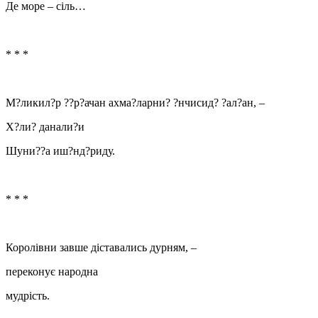
Де море – сіль…
* * *
М?ликил?р ??р?ачан ахма?ларни? ?нчисид? ?ал?ан, –
Х?ли? данали?и
Шуни??а иш?нд?риду.
* * *
Королівни завше діставались дурням, –
переконує народна
мудрість.