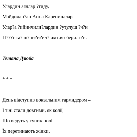
Улардин аяллар ?тиду,
Майдилан?ан Анна Карениналар.
Улар?а ?ийинчили?лардин ?утулуш ?ч?н
П???т та? ш?пи?и?ич? имтияз берилг?н.
Тетяна Дзюба
* * *
День відступив вокзальним гармидером –
І тіні стали довгими, як колії,
Що ведуть у тупик ночі.
Їх перетинають жінки,