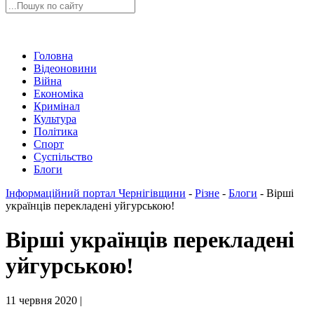
Головна
Відеоновини
Війна
Економіка
Кримінал
Культура
Політика
Спорт
Суспільство
Блоги
Інформаційний портал Чернігівщини
-
Різне
-
Блоги
-
Вірші
українців перекладені уйгурською!
Вірші українців перекладені
уйгурською!
11 червня 2020 |