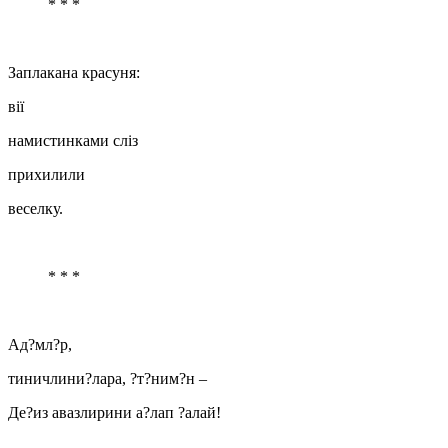
* * *
Заплакана красуня:
вії
намистинками сліз
прихилили
веселку.
* * *
Ад?мл?р,
тиничлини?лара, ?т?ним?н –
Де?из авазлирини а?лап ?алай!