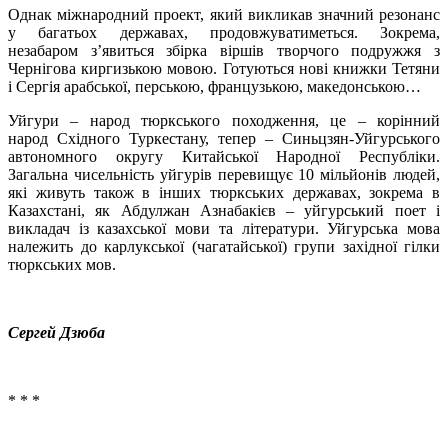
Однак міжнародний проект, який викликав значний резонанс
у багатьох державах, продовжуватиметься. Зокрема,
незабаром з’явиться збірка віршів творчого подружжя з
Чернігова киргизькою мовою. Готуються нові книжки Тетяни
і Сергія арабської, перською, французькою, македонською…
Уйгури – народ тюркського походження, це – корінний
народ Східного Туркестану, тепер – Синьцзян-Уйгурського
автономного округу Китайської Народної Республіки.
Загальна чисельність уйгурів перевищує 10 мільйонів людей,
які живуть також в інших тюркських державах, зокрема в
Казахстані, як Абдулжан Азнабакієв – уйгурський поет і
викладач із казахської мови та літератури. Уйгурська мова
належить до карлукської (чагатайської) групи західної гілки
тюркських мов.
Сергей Дзюба
* * *