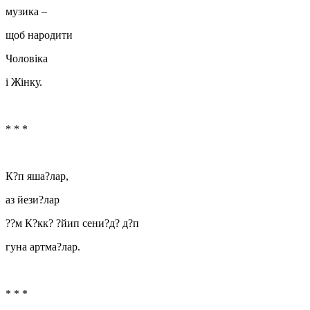
музика –
щоб народити
Чоловіка
і Жінку.
* * *
К?п яша?лар,
аз йези?лар
??м К?кк? ?йип сени?д? д?п
гуна артма?лар.
* * *