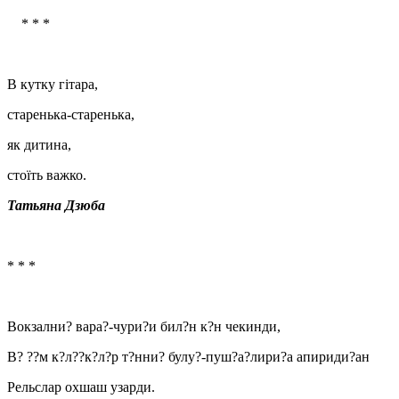
* * *
В кутку гітара,
старенька-старенька,
як дитина,
стоїть важко.
Татьяна Дзюба
* * *
Вокзални? вара?-чури?и бил?н к?н чекинди,
В? ??м к?л??к?л?р т?нни? булу?-пуш?а?лири?а апириди?ан
Рельслар охшаш узарди.