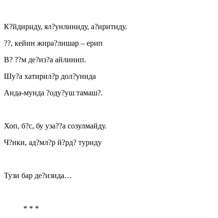
К?йдириду, ял?унлиниду, а?иритиду.
??, кейин жира?лишар – ерип
В? ??м де?из?а айлинип.
Шу?а хатирил?р дол?унида
Анда-мунда ?оду?уш тамаш?.
Хоп, б?с, бу уза??а созулмайду.
Ч?нки, ад?мл?р й?рд? туриду
Тузи бар де?изида…
* * *