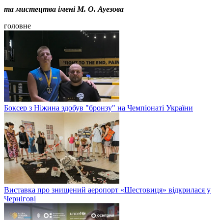
та мистецтва імені М. О. Ауезова
головне
Боксер з Ніжина здобув "бронзу" на Чемпіонаті України
Виставка про знищений аеропорт «Шестовиця» відкрилася у
Чернігові