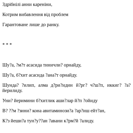
Здрібнілі анни кареніни,
Котрим вибавлення від проблем
Гарантоване лише до ранку.
* * *
Шу?а, ?м?т асасида тиничли? орнайду,
Шу?а, б?хит асасида ?ана?т орнайду.
Шунда? ?илип, алма д?ри?идин й?рг? ч?ш?п, иккиг? ?а?
йерилиду.
Уни? йеримини б?хитлик аши?лар й?п ?ойиду
В? ??м ?зини? кона авитаминози?а ?ар?иш ейт?ан,
К?з йеши?а тун?у??ан ?авани к?рм?й ?алиду.