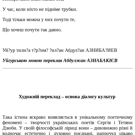
У час, коли ніхто не підніме трубки.
Тоді тільки можна у них почути те,
Що хочеш почути так давно.
Уй?ур тили?а т?р?им? ?ил?ан Абдул?ан АЗНИБА?ИЕВ
Уйгурською мовою переклав Абдулжан АЗНАБАКІЄВ
Художній переклад – основа діалогу культур
Така істина яскраво виявляється в унікальному поетичному
феномені – творчості українських поетів Сергія і Тетяни
Дзюби. У своїй філософській ліриці вони – дивовижно різні й
водночас естетично і духовно поєднані, напрочуд цікаво