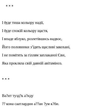
* * *
І буде тиша кольору надії,
І буде спокій кольору щастя,
І впаде яблуко, розлетівшись надвоє,
Його половинки з’їдять щасливі закохані,
І не помітять за гіллям заплаканої Єви,
Яка прокляла свій давній авітаміноз.
* * *
Ва?ит тузд?к а?иду
?? кона саатлардин а??ан ?ум к?би.