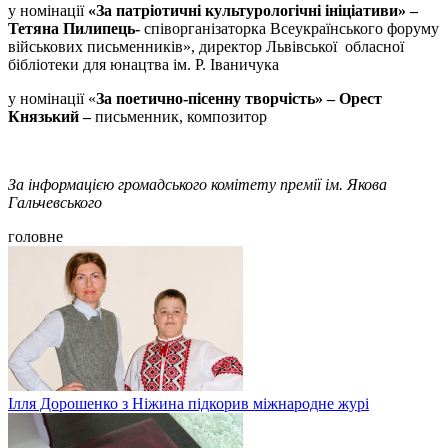
у номінації
«
За патріотичні культурологічні ініціативи
» –
Тетяна Пилипець-
співорганізаторка Всеукраїнського форуму
військових письменників», директор Львівської обласної
бібліотеки для юнацтва ім. Р. Іваничука
у номінації «
За поетично-пісенну творчість
» – Орест
Князький –
письменник, композитор
За інформацією громадського комітету премії ім. Якова
Гальчевського
головне
Ілля Дорошенко з Ніжина підкорив міжнародне журі