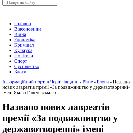
Головна
Відеоновини
Війна
Економіка
Кримінал
Культура
Політика
Спорт
Суспільство
Блоги
Інформаційний портал Чернігівщини
-
Різне
-
Блоги
-
Названо
нових лавреатів премії «За подвижництво у державотворенні»
імені Якова Гальчевського
Названо нових лавреатів
премії «За подвижництво у
державотворенні» імені