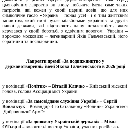
цьогорічних лавреатів ви знову побачите імена саме таких
патріотів, які кожен у своїй царині довів, що для них
символічне гасло «Україна – понад усе!» і є тим життєвим
заповітом, який нині рухає мільйонами українців та друзів
нашої держави, які відстоюють нашу незалежність, яким
керувався у своїй боротьбі з одвічним ворогом України –
ворожою московією – легендарний Яків Гальчевський, його
соратники та послідовники.
Лавреати премії
«За подвижництво у
державотворенні»
імені Якова Гальчевського в 2026 році
у номінації
«
Політик
» –
Віталій Кличко –
Київський міський
голова, голова Асоціації міст України
у номінації
«
За самовіддане служіння Україні
» – Сергій
Ковальчук –
Командир 3-го батальйону «Волинь» Української
Добровольчої Армії»
у номінації
«
За допомогу Українській державі
» – Міхол
О
’
Гьорлі –
волонтер-інвестор України, учасник російсько-