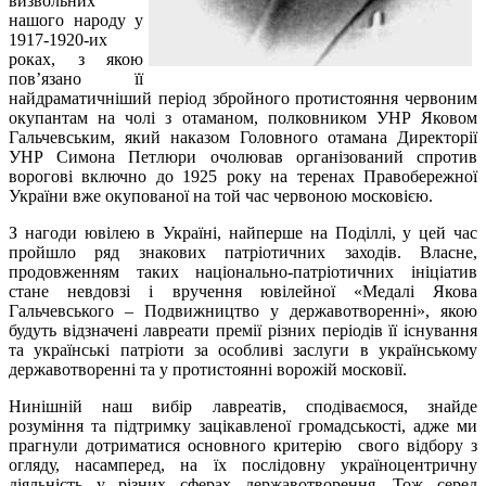
визвольних
нашого народу у
1917-1920-их
роках, з якою
пов’язано її
найдраматичніший період збройного протистояння червоним
окупантам на чолі з отаманом, полковником УНР Яковом
Гальчевським, який наказом Головного отамана Директорії
УНР Симона Петлюри очолював організований спротив
ворогові включно до 1925 року на теренах Правобережної
України вже окупованої на той час червоною московією.
З нагоди ювілею в Україні, найперше на Поділлі, у цей час
пройшло ряд знакових патріотичних заходів. Власне,
продовженням таких національно-патріотичних ініціатив
стане невдовзі і вручення ювілейної «Медалі Якова
Гальчевського – Подвижництво у державотворенні», якою
будуть відзначені лавреати премії різних періодів її існування
та українські патріоти за особливі заслуги в українському
державотворенні та у протистоянні ворожій московії.
Нинішній наш вибір лавреатів, сподіваємося, знайде
розуміння та підтримку зацікавленої громадськості, адже ми
прагнули дотриматися основного критерію свого відбору з
огляду, насамперед, на їх послідовну україноцентричну
діяльність у різних сферах державотворення. Тож серед