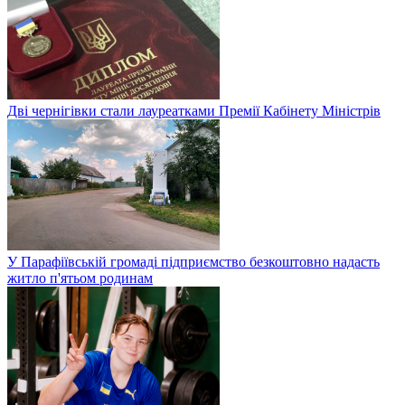
Дві чернігівки стали лауреатками Премії Кабінету Міністрів
У Парафіївській громаді підприємство безкоштовно надасть
житло п'ятьом родинам