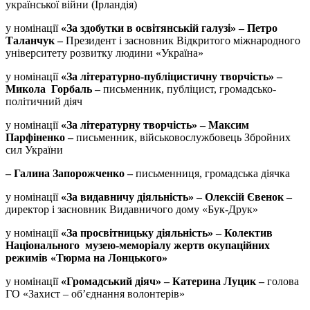
української війни (Ірландія)
у номінації
«
За здобутки в освітянській галузі
» – Петро
Таланчук –
Президент і засновник Відкритого міжнародного
університету розвитку людини «Україна»
у номінації
«
За літературно-публіцистичну творчість
»
–
Микола Горбаль –
письменник, публіцист, громадсько-
політичний діяч
у номінації
«
За літературну творчість
» – Максим
Парфіненко –
письменник, військовослужбовець Збройних
сил України
– Галина Запорожченко –
письменниця, громадська діячка
у номінації
«
За видавничу діяльність
» – Олексій Євенок –
директор і засновник Видавничого дому «Бук-Друк»
у номінації
«
За просвітницьку діяльність
» – Колектив
Національного музею-меморіалу жертв окупаційних
режимів «Тюрма на Лонцького»
у номінації
«
Громадський діяч
» –
Катерина Луцик –
голова
ГО «Захист – об’єднання волонтерів»