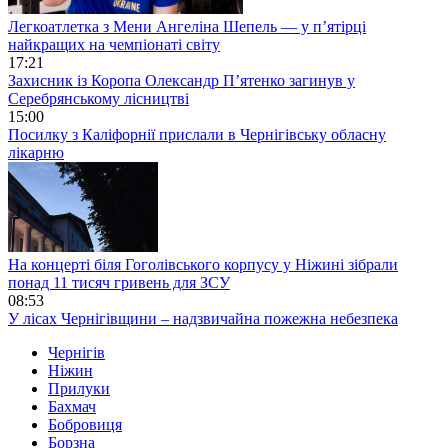
Легкоатлетка з Мени Ангеліна Шепель — у п’ятірці
найкращих на чемпіонаті світу
17:21
Захисник із Коропа Олександр П’ятенко загинув у
Серебрянському лісництві
15:00
Посилку з Каліфорнії прислали в Чернігівську обласну
лікарню
На концерті біля Гоголівського корпусу у Ніжині зібрали
понад 11 тисяч гривень для ЗСУ
08:53
У лісах Чернігівщини – надзвичайна пожежна небезпека
Чернігів
Ніжин
Прилуки
Бахмач
Бобровиця
Борзна