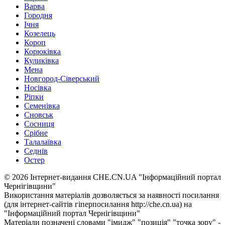
Варва
Городня
Ічня
Козелець
Короп
Корюківка
Куликівка
Мена
Новгород-Сіверський
Носівка
Ріпки
Семенівка
Сновськ
Сосниця
Срібне
Талалаївка
Седнів
Остер
© 2026 Інтернет-видання CHE.CN.UA "Інформаційний портал
Чернiгiвщини"
Використання матеріалів дозволяється за наявності посилання
(для інтернет-сайтів гіперпосилання http://che.cn.ua) на
"Інформаційний портал Чернiгiвщини"
Матеріали позначені словами "імидж" "позиція" "точка зору" -