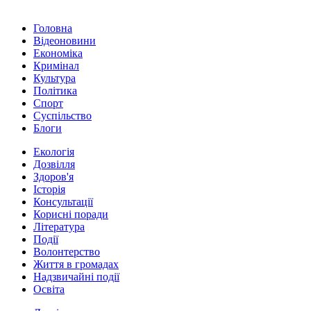
Головна
Відеоновини
Економіка
Кримінал
Культура
Політика
Спорт
Суспільство
Блоги
Екологія
Дозвілля
Здоров'я
Історія
Консультації
Корисні поради
Література
Події
Волонтерство
Життя в громадах
Надзвичайні події
Освіта