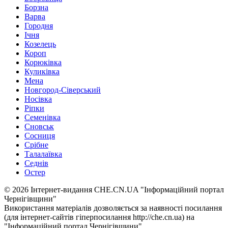
Борзна
Варва
Городня
Ічня
Козелець
Короп
Корюківка
Куликівка
Мена
Новгород-Сіверський
Носівка
Ріпки
Семенівка
Сновськ
Сосниця
Срібне
Талалаївка
Седнів
Остер
© 2026 Інтернет-видання CHE.CN.UA "Інформаційний портал
Чернiгiвщини"
Використання матеріалів дозволяється за наявності посилання
(для інтернет-сайтів гіперпосилання http://che.cn.ua) на
"Інформаційний портал Чернiгiвщини"