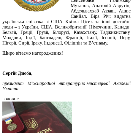
Сейсенбаєв, Галимкаір
Мутанов, Анатолій Аврутін,
Абдельваххаб Аззаві, Ашис
Санйал, Віра Річ; видатна
українська співачка зі США Квітка Цісик та інші достойні
люди – з України, США, Великобританії, Німеччини, Канади,
Бельгії, Греції, Грузії, Білорусі, Казахстану, Таджикистану,
Молдови, Індії, Бангладеш, Франції, Італії, Іспанії, Перу,
Нігерії, Сирії, Іраку, Індонезії, Філіппін та В’єтнаму.
Щиро вітаємо нагороджених!
Сергій Дзюба,
президент Міжнародної літературно-мистецької Академії
України
головне