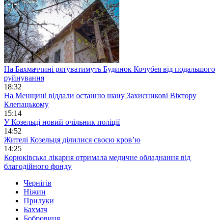
На Бахмаччині рятуватимуть Будинок Кочубея від подальшого
руйнування
18:32
На Менщині віддали останню шану Захисникові Віктору
Клепацькому
15:14
У Козельці новий очільник поліції
14:52
Жителі Козельця ділилися своєю кров’ю
14:25
Корюківська лікарня отримала медичне обладнання від
благодійного фонду
Чернігів
Ніжин
Прилуки
Бахмач
Бобровиця