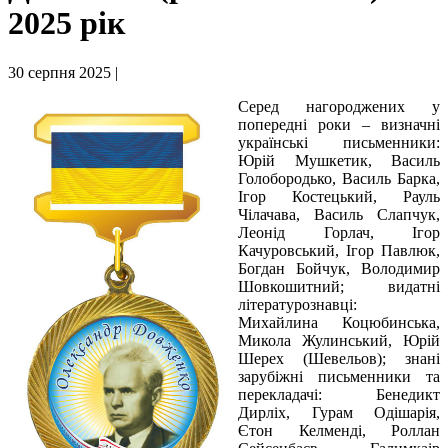
2025 рік
30 серпня 2025 |
Серед нагороджених у
попередні роки – визначні
українські письменники:
Юрій Мушкетик, Василь
Голобородько, Василь Барка,
Ігор Костецький, Рауль
Чілачава, Василь Слапчук,
Леонід Горлач, Ігор
Качуровський, Ігор Павлюк,
Богдан Бойчук, Володимир
Шовкошитний; видатні
літературознавці:
Михайлина Коцюбинська,
Микола Жулинський, Юрій
Шерех (Шевельов); знані
зарубіжні письменники та
перекладачі: Бенедикт
Дирліх, Гурам Одішарія,
Єтон Келменді, Роллан