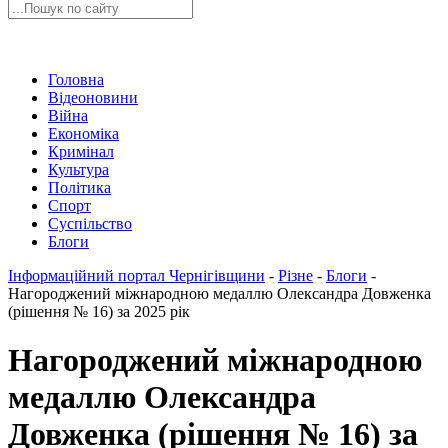
Головна
Відеоновини
Війна
Економіка
Кримінал
Культура
Політика
Спорт
Суспільство
Блоги
Інформаційний портал Чернігівщини
-
Різне
-
Блоги
-
Нагороджений міжнародною медаллю Олександра Довженка
(рішення № 16) за 2025 рік
Нагороджений міжнародною
медаллю Олександра
Довженка (рішення № 16) за