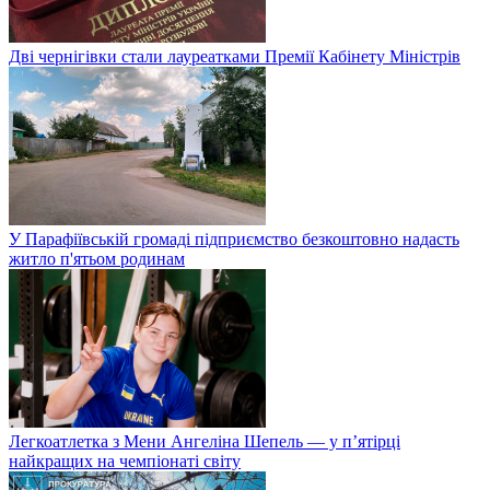
Дві чернігівки стали лауреатками Премії Кабінету Міністрів
У Парафіївській громаді підприємство безкоштовно надасть
житло п'ятьом родинам
Легкоатлетка з Мени Ангеліна Шепель — у п’ятірці
найкращих на чемпіонаті світу