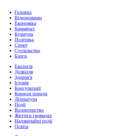
Головна
Відеоновини
Економіка
Кримінал
Культура
Політика
Спорт
Суспільство
Блоги
Екологія
Дозвілля
Здоров'я
Історія
Консультації
Корисні поради
Література
Події
Волонтерство
Життя в громадах
Надзвичайні події
Освіта